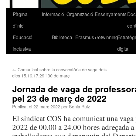
Pàgina
Informació
Organització
Ensenyaments
Doc
Vés
d'inici
cen
al
Educació
Biblioteca
Erasmus+/etwinning
Estratèg
contingut
inclusiva
digital
←
Comunicat sobre la convocatòria de vaga dels
dies 15,16,17,29 i 30 de març
Jornada de vaga de professora
pel 23 de març de 2022
Publicat el
22 març 2022
per
Sonia Ruiz
El sindicat COS ha comunicat una vaga 
2022 de 00.00 a 24.00 hores adreçada a t
treballadores que depenguin del Depart