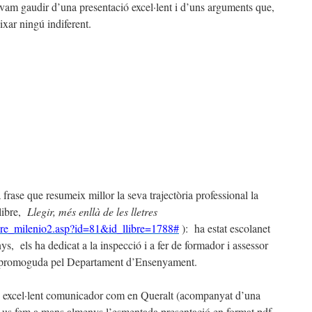
vam gaudir d’una presentació excel·lent i d’uns arguments que,
xar ningú indiferent.
a frase que resumeix millor la seva trajectòria professional la
ibre,
Llegir, més enllà de les lletres
libre_milenio2.asp?id=81&id_llibre=1788#
):
ha estat escolanet
nys,
els ha dedicat a la inspecció i a fer de formador i assessor
ura promoguda pel Departament d’Ensenyament.
un excel·lent comunicador com en Queralt (acompanyat d’una
us fem a mans almenys l’esmentada presentació en format pdf,