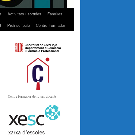
s
Activitats i sortides
Famílies
t
Preinscripció
Centre Formador
Centre formador de futurs docents