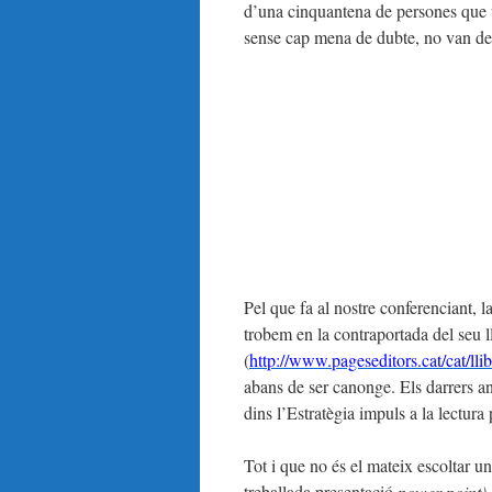
d’una cinquantena de persones que 
sense cap mena de dubte, no van dei
Pel que fa al nostre conferenciant, l
trobem en la contraportada del seu ll
(
http://www.pageseditors.cat/cat/l
abans de ser canonge. Els darrers a
dins l’Estratègia impuls a la lect
Tot i que no és el mateix escoltar 
treballada presentació
power point),