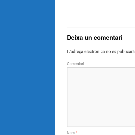
Deixa un comentari
L'adreça electrònica no es publicarà
Comentari
Nom
*