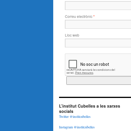
Correu electrònic
*
Lloc web
L’institut Cubelles a les xarxes
socials
Twitter @institcubelles
Instagram @institcubelles