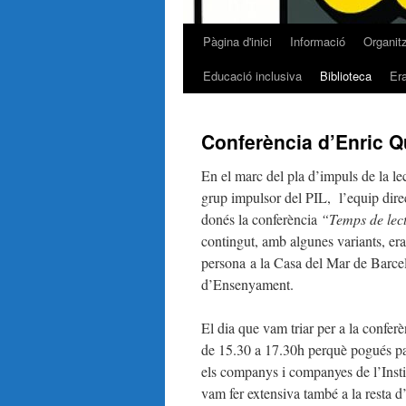
Pàgina d'inici
Informació
Organit
Vés
Educació inclusiva
Biblioteca
Er
al
contingut
Conferència d’Enric Qu
En el marc del pla d’impuls de la lec
grup impulsor del PIL,
l’equip dire
donés la conferència
“Temps de lectu
contingut, amb algunes variants, era
persona a la Casa del Mar de Barc
d’Ensenyament.
El dia que vam triar per a la confer
de 15.30 a 17.30h perquè pogués part
els companys i companyes de l’Instit
vam fer extensiva també a la resta 