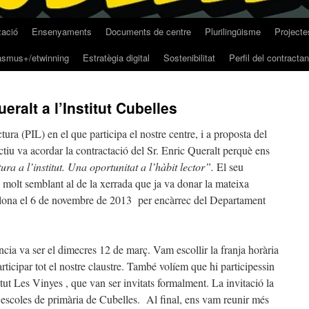
zació
Ensenyaments
Documents de centre
Plurilingüisme
Projecte
asmus+/etwinning
Estratègia digital
Sostenibilitat
Perfil del contractan
eralt a l’Institut Cubelles
tura (PIL) en el que participa el nostre centre, i a proposta del
ctiu va acordar la contractació del Sr. Enric Queralt perquè ens
ra a l’institut. Una oportunitat a l’hàbit lector”.
El seu
 molt semblant al de la xerrada que ja va donar la mateixa
elona el 6 de novembre de 2013
per encàrrec del Departament
ència va ser el dimecres 12 de març. Vam escollir la franja horària
icipar tot el nostre claustre. També volíem que hi participessin
ut Les Vinyes , que van ser invitats formalment. La invitació la
d’escoles de primària de Cubelles. Al final, ens vam reunir més