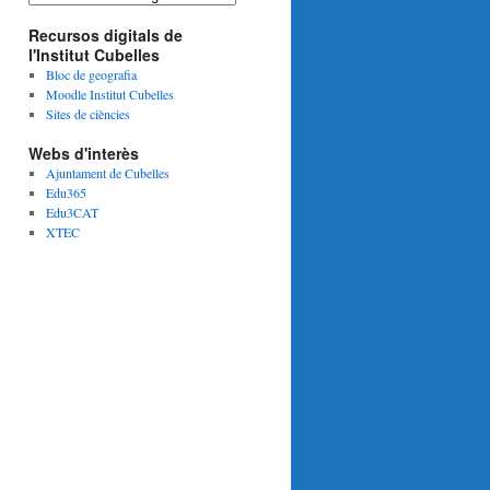
A
Recursos digitals de
T
l'Institut Cubelles
E
G
Bloc de geografia
O
Moodle Institut Cubelles
R
Sites de ciències
I
Webs d'interès
E
S
Ajuntament de Cubelles
A
Edu365
R
Edu3CAT
T
XTEC
I
C
L
E
S