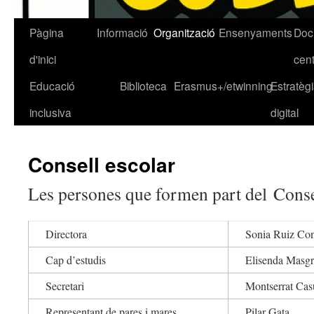
Pàgina
Informació
Organització
Ensenyaments
Doc
Vés
d'inici
cen
al
Educació
Biblioteca
Erasmus+/etwinning
Estratèg
contingut
inclusiva
digital
Consell escolar
Les persones que formen part del Conse
Directora
Sonia Ruiz Co
Cap d’estudis
Elisenda Masg
Secretari
Montserrat Casu
Representant de pares i mares
Pilar Gata