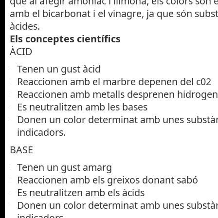
que al afegir amoníac i llimona, els colors són
amb el bicarbonat i el vinagre, ja que són subs
àcides.
Els conceptes científics
ÀCID
Tenen un gust àcid
Reaccionen amb el marbre depenen del c02
Reaccionen amb metalls desprenen hidrogen
Es neutralitzen amb les bases
Donen un color determinat amb unes substà
indicadors.
BASE
Tenen un gust amarg
Reaccionen amb els greixos donant sabó
Es neutralitzen amb els àcids
Donen un color determinat amb unes substà
indicadors