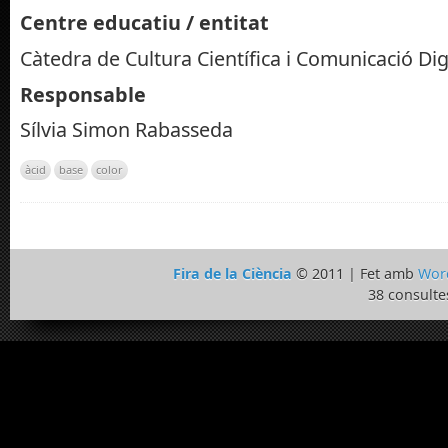
Centre educatiu / entitat
Càtedra de Cultura Científica i Comunicació Dig
Responsable
Sílvia Simon Rabasseda
àcid
base
color
Fira de la Ciència
© 2011 | Fet amb
Wor
38 consulte