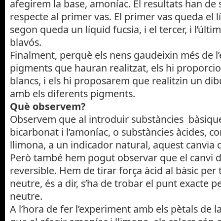
afegirem la base, amoníac. El resultats han de 
respecte al primer vas. El primer vas queda el l
segon queda un líquid fucsia, i el tercer, i l’últ
blavós.
Finalment, perquè els nens gaudeixin més de l
pigments que hauran realitzat, els hi proporci
blancs, i els hi proposarem que realitzin un dib
amb els diferents pigments.
Què observem?
Observem que al introduir substàncies bàsique
bicarbonat i l’amoníac, o substàncies àcides, co
llimona, a un indicador natural, aquest canvïa d
Però també hem pogut observar que el canvi d
reversible. Hem de tirar força àcid al bàsic per 
neutre, és a dir, s’ha de trobar el punt exacte pe
neutre.
A l’hora de fer l’experiment amb els pètals de