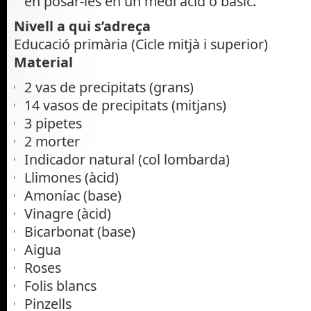
en posar-les en un medi àcid o bàsic.
Nivell a qui s’adreça
Educació primària (Cicle mitjà i superior)
Material
2 vas de precipitats (grans)
14 vasos de precipitats (mitjans)
3 pipetes
2 morter
Indicador natural (col lombarda)
Llimones (àcid)
Amoníac (base)
Vinagre (àcid)
Bicarbonat (base)
Aigua
Roses
Folis blancs
Pinzells