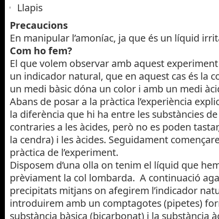
Llapis
Precaucions
En manipular l’amoníac, ja que és un líquid irrit
Com ho fem?
El que volem observar amb aquest experiment 
un indicador natural, que en aquest cas és la 
un medi bàsic dóna un color i amb un medi àcid
Abans de posar a la pràctica l’experiència expl
la diferència que hi ha entre les substàncies d
contraries a les àcides, però no es poden tast
la cendra) i les àcides. Seguidament començar
pràctica de l’experiment.
Disposem d’una olla on tenim el líquid que hem 
prèviament la col lombarda. A continuació ag
precipitats mitjans on afegirem l’indicador nat
introduirem amb un comptagotes (pipetes) for
substància bàsica (bicarbonat) i la substància à