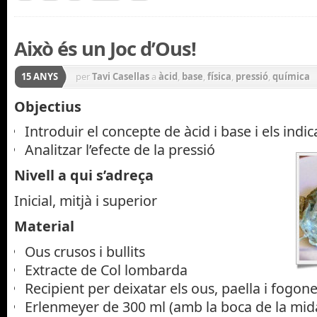
Això és un Joc d’Ous!
15 ANYS
per
Tavi Casellas
a
àcid
,
base
,
física
,
pressió
,
química
Objectius
Introduir el concepte de àcid i base i els indi
Analitzar l’efecte de la pressió
Nivell a qui s’adreça
Inicial, mitjà i superior
Material
Ous crusos i bullits
Extracte de Col lombarda
Recipient per deixatar els ous, paella i fogone
Erlenmeyer de 300 ml (amb la boca de la mida