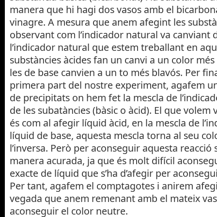
manera que hi hagi dos vasos amb el bicarbona
vinagre. A mesura que anem afegint les subst
observant com l’indicador natural va canviant de
l’indicador natural que estem treballant en aqu
substàncies àcides fan un canvi a un color més
les de base canvien a un to més blavós. Per fin
primera part del nostre experiment, agafem un
de precipitats on hem fet la mescla de l’indic
de les subatàncies (bàsic o àcid). El que volem 
és com al afegir líquid àcid, en la mescla de l’in
líquid de base, aquesta mescla torna al seu colo
l’inversa. Però per aconseguir aquesta reacció 
manera acurada, ja que és molt difícil aconsegu
exacte de líquid que s’ha d’afegir per aconsegui
Per tant, agafem el comptagotes i anirem afegint
vegada que anem remenant amb el mateix vas, 
aconseguir el color neutre.