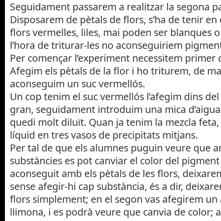
Seguidament passarem a realitzar la segona pa
Disposarem de pètals de flors, s’ha de tenir e
flors vermelles, liles, mai poden ser blanques 
l’hora de triturar-les no aconseguiriem pigment
Per començar l’experiment necessitem primer d
Afegim els pètals de la flor i ho triturem, de 
aconseguim un suc vermellós.
Un cop tenim el suc vermellós l’afegim dins del 
gran, seguidament introduim una mica d’aigu
quedi molt diluït. Quan ja tenim la mezcla feta
líquid en tres vasos de precipitats mitjans.
Per tal de que els alumnes puguin veure que a
substàncies es pot canviar el color del pigmen
aconseguit amb els pètals de les flors, deixare
sense afegir-hi cap substància, és a dir, deixar
flors simplement; en el segon vas afegirem un 
llimona, i es podrà veure que canvia de color; a