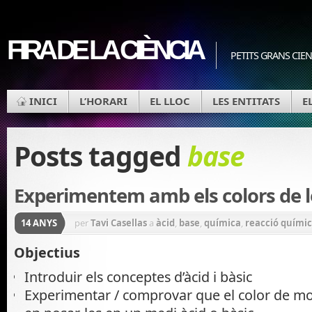
FIRA DE LA CIÈNCIA
PETITS GRANS CIEN
INICI
L’HORARI
EL LLOC
LES ENTITATS
E
Posts tagged
base
Experimentem amb els colors de le
14 ANYS
per
Tavi Casellas
a
àcid
,
base
,
química
,
reacció quími
Objectius
Introduir els conceptes d’àcid i bàsic
Experimentar / comprovar que el color de mol