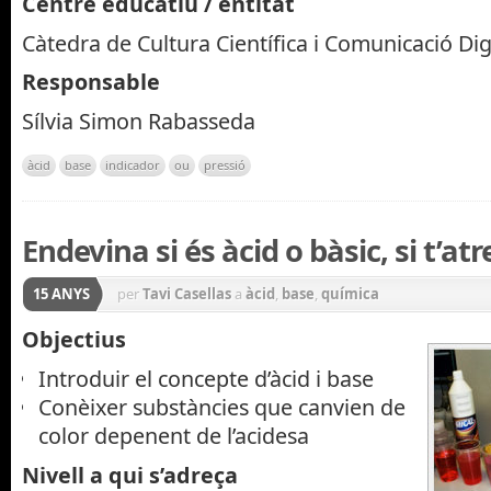
Centre educatiu / entitat
Càtedra de Cultura Científica i Comunicació Dig
Responsable
Sílvia Simon Rabasseda
àcid
base
indicador
ou
pressió
Endevina si és àcid o bàsic, si t’atr
15 ANYS
per
Tavi Casellas
a
àcid
,
base
,
química
Objectius
Introduir el concepte d’àcid i base
Conèixer substàncies que canvien de
color depenent de l’acidesa
Nivell a qui s’adreça