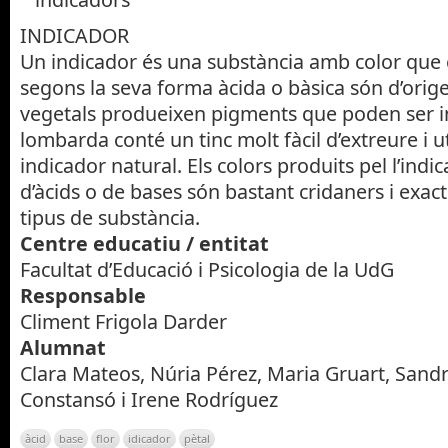
INDICADOR
Un indicador és una substància amb color que c
segons la seva forma àcida o bàsica són d’orige
vegetals produeixen pigments que poden ser in
lombarda conté un tinc molt fàcil d’extreure i u
indicador natural. Els colors produits pel l’ind
d’àcids o de bases són bastant cridaners i exact
tipus de substància.
Centre educatiu / entitat
Facultat d’Educació i Psicologia de la UdG
Responsable
Climent Frigola Darder
Alumnat
Clara Mateos, Núria Pérez, Maria Gruart, San
Constansó i Irene Rodríguez
àcid
base
flor
idicador
pètal