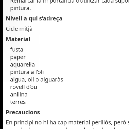
Remarcar la importància d’utilitzar cada supo
pintura.
Nivell a qui s’adreça
Cicle mitjà
Material
fusta
paper
aquarel·la
pintura a l’oli
aigua, oli o aiguaràs
rovell d’ou
anilina
terres
Precaucions
En principi no hi ha cap material perillós, però 