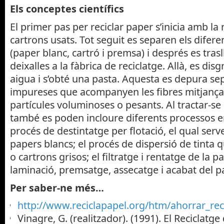
Els conceptes científics
El primer pas per reciclar paper s’inicia amb la 
cartrons usats. Tot seguit es separen els difere
(paper blanc, cartró i premsa) i després es tra
deixalles a la fàbrica de reciclatge. Allà, es dis
aigua i s’obté una pasta. Aquesta es depura se
impureses que acompanyen les fibres mitjançan
partícules voluminoses o pesants. Al tractar-se 
també es poden incloure diferents processos en
procés de destintatge per flotació, el qual serv
papers blancs; el procés de dispersió de tinta
o cartrons grisos; el filtratge i rentatge de la pa
laminació, premsatge, assecatge i acabat del p
Per saber-ne més…
http://www.reciclapapel.org/htm/ahorrar_reci
Vinagre, G. (realitzador). (1991). El Reciclatge