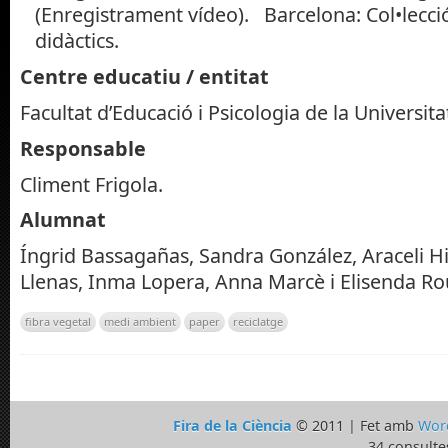
(Enregistrament vídeo). Barcelona: Col•lecci
didàctics.
Centre educatiu / entitat
Facultat d’Educació i Psicologia de la Universit
Responsable
Climent Frigola.
Alumnat
Íngrid Bassagañas, Sandra González, Araceli Hi
Llenas, Inma Lopera, Anna Marcè i Elisenda Ro
fibra vegetal
medi ambient
paper
reciclatge
Fira de la Ciència
© 2011 | Fet amb
Wor
34 consulte