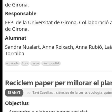
de Girona.
Responsable
FEP de la Universitat de Girona. Col.laboració
de Girona.
Alumnat
Sandra Nualart, Anna Reixach, Anna Rubió, Laia
Torralba
aquarel·la
fusta
paper
pintura a l'oli
Reciclem paper per millorar el pla
15 ANYS
per
Tavi Casellas
a
ciències de la terra
,
ecologia
,
quím
Objectius
Aprendre a elaborar paper reciclat.