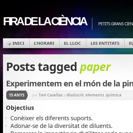
FIRA DE LA CIÈNCIA
PETITS GRANS CIEN
INICI
L’HORARI
EL LLOC
LES ENTITATS
E
Posts tagged
paper
Experimentem en el món de la pin
15 ANYS
per
Tavi Casellas
a
disolució
,
elements
,
química
Objectius
Conèixer els diferents suports.
Adonar-se de la diversitat de diluents.