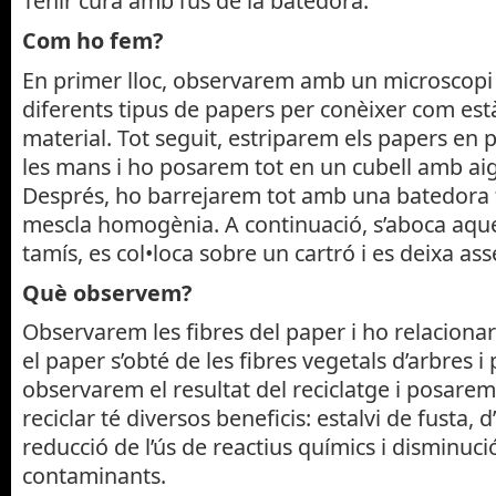
Tenir cura amb l’ús de la batedora.
Com ho fem?
En primer lloc, observarem amb un microscopi l
diferents tipus de papers per conèixer com es
material. Tot seguit, estriparem els papers en 
les mans i ho posarem tot en un cubell amb aig
Després, ho barrejarem tot amb una batedora f
mescla homogènia. A continuació, s’aboca aque
tamís, es col•loca sobre un cartró i es deixa ass
Què observem?
Observarem les fibres del paper i ho relaciona
el paper s’obté de les fibres vegetals d’arbres i
observarem el resultat del reciclatge i posarem
reciclar té diversos beneficis: estalvi de fusta, d
reducció de l’ús de reactius químics i disminuci
contaminants.