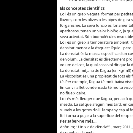
Els conceptes científics
L’oli és un greix vegetal format per petites
llavors, com les olives o les pipes de gira-
l’organisme. La seva funció és fonamenta
apetitosos, tenen un valor biològic, ja que
seva activitat. Són biomolècules insoluble
L’oli és un greix a temperatura ambient i
densitat menor a la d’aquest líquid i perq
La densitat és la massa específica d’un cos 
de volum. La densitat és directament prop
volum del cos, la qual cosa vol dir que la 
La densitat mitjana de l’aigua (en kg/m3) és 
La viscositat és una propietat de tots els 
té. Per exemple, l’aigua té molt baixa vis
En canvi la llet condensada té molta visco
no flueix gaire.
L’oli és més lleuger que l’aigua, per això 
mescla. La sal que afegim més tard, en ca
s’uneix a les gotes d’oli i l’empeny cap al 
l’oli torna a pujar a la superfície del recipi
Per saber-ne més…
Anònim; “ Un xic de ciència!” , març 2011 ,,
disponible a la web: