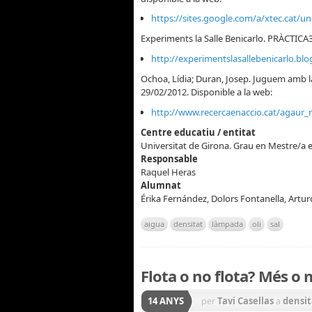
https://sites.google.com/a/xtec.cat/un
Experiments la Salle Benicarlo. PRÀCTICA3:
http://experimentslasallebenicarlo.blo
Ochoa, Lídia; Duran, Josep. Juguem amb la
29/02/2012. Disponible a la web:
http://www.recercaenaccio.cat/agaur_
Centre educatiu / entitat
Universitat de Girona. Grau en Mestre/a en
Responsable
Raquel Heras
Alumnat
Érika Fernández, Dolors Fontanella, Artur
aigua
densitat
làmpada
oli
sal
Flota o no flota? Més o
14 ANYS
per
Tavi Casellas
a
densit