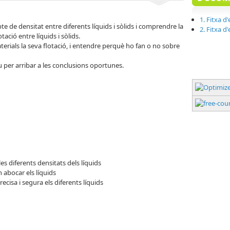
1. Fitxa d'
 de densitat entre diferents líquids i sòlids i comprendre la
2. Fitxa d
otació entre líquids i sòlids.
erials la seva flotació, i entendre perquè ho fan o no sobre
per arribar a les conclusions oportunes.
es diferents densitats dels líquids
 abocar els líquids
isa i segura els diferents líquids