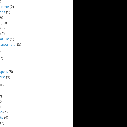
)
tisme
(2)
ent
(5)
6)
(10)
(3)
(2)
atura
(1)
superficial
(5)
)
2)
ques
(3)
ria
(1)
31)
7)
)
)
ió
(4)
ts
(4)
(3)