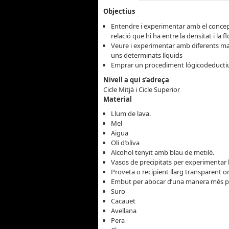
Objectius
Entendre i experimentar amb el concepte
relació que hi ha entre la densitat i la fl
Veure i experimentar amb diferents mat
uns determinats líquids
Emprar un procediment lógicodeductiu 
Nivell a qui s’adreça
Cicle Mitjà i Cicle Superior
Material
Llum de lava.
Mel
Aigua
Oli d’oliva
Alcohol tenyit amb blau de metilè.
Vasos de precipitats per experimentar l
Proveta o recipient llarg transparent on
Embut per abocar d’una manera més prec
Suro
Cacauet
Avellana
Pera