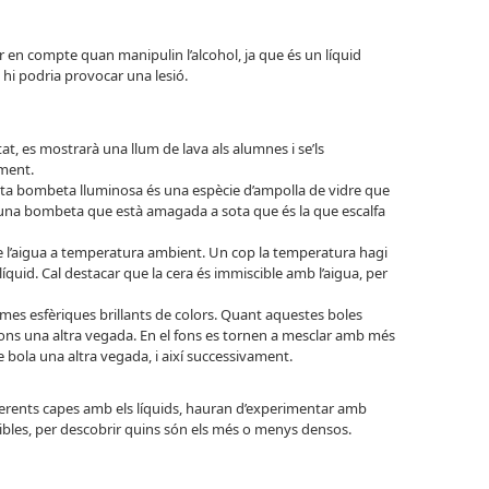
r en compte quan manipulin l’alcohol, ja que és un líquid
els hi podria provocar una lesió.
tat, es mostrarà una llum de lava als alumnes i se’ls
ment.
sta bombeta lluminosa és una espècie d’ampolla de vidre que
d‘una bombeta que està amagada a sota que és la que escalfa
 l’aigua a temperatura ambient. Un cop la temperatura hagi
íquid. Cal destacar que la cera és immiscible amb l’aigua, per
ormes esfèriques brillants de colors. Quant aquestes boles
 fons una altra vegada. En el fons es tornen a mesclar amb més
e bola una altra vegada, i així successivament.
ferents capes amb els líquids, hauran d’experimentar amb
ibles, per descobrir quins són els més o menys densos.