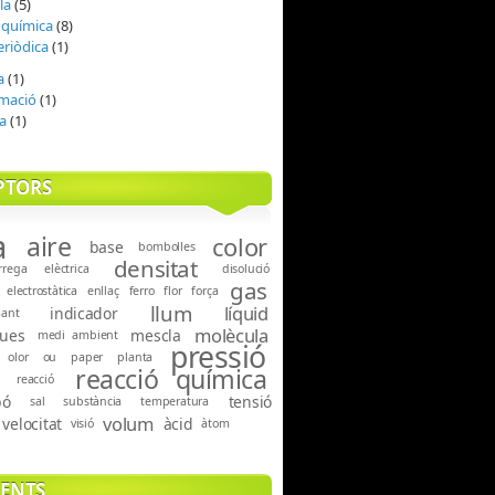
la
(5)
 química
(8)
eriòdica
(1)
a
(1)
mació
(1)
a
(1)
PTORS
a
aire
color
base
bombolles
densitat
rrega elèctrica
disolució
gas
electrostàtica
enllaç
ferro
flor
força
llum
líquid
indicador
mant
molècula
ues
mescla
medi ambient
pressió
olor
ou
paper
planta
reacció química
reacció
bó
tensió
sal
substància
temperatura
volum
velocitat
àcid
visió
àtom
ENTS