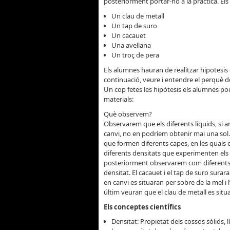
posteriorment portar-ho a la pràctica. El
Un clau de metall
Un tap de suro
Un cacauet
Una avellana
Un troç de pera
Els alumnes hauran de realitzar hipotesis 
continuació, veure i entendre el perquè de
Un cop fetes les hipòtesis els alumnes pod
materials:
Què observem?
Observarem que els diferents líquids, si 
canvi, no en podríem obtenir mai una sol.l
que formen diferents capes, en les quals e
diferents densitats que experimenten els l
posteriorment observarem com diferents o
densitat. El cacauet i el tap de suro surara
en canvi es situaran per sobre de la mel i l
últim veuran que el clau de metall es situar
Els conceptes científics
Densitat: Propietat dels cossos sòlids, 