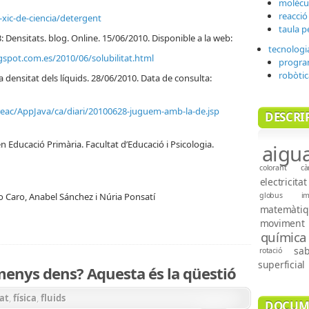
molècu
reacció
-xic-de-ciencia/detergent
taula p
 Densitats. blog. Online. 15/06/2010. Disponible a la web:
tecnologi
gspot.com.es/2010/06/solubilitat.html
progra
robòtic
 densitat dels líquids. 28/06/2010. Data de consulta:
reac/AppJava/ca/diari/20100628-juguem-amb-la-de.jsp
DESCRI
 Educació Primària. Facultat d’Educació i Psicologia.
aigu
colorant
cà
electricitat
o Caro, Anabel Sánchez i Núria Ponsatí
globus
i
matemàtiq
moviment
química
sa
rotació
superficial
 menys dens? Aquesta és la qüestió
at
,
física
,
fluids
DOCUM