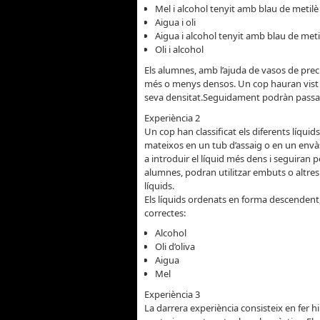
Mel i alcohol tenyit amb blau de metilè
Aigua i oli
Aigua i alcohol tenyit amb blau de meti
Oli i alcohol
Els alumnes, amb l’ajuda de vasos de preci
més o menys densos. Un cop hauran vist el
seva densitat.Seguidament podràn passar
Experiència 2
Un cop han classificat els diferents líqui
mateixos en un tub d’assaig o en un envà
a introduir el líquid més dens i seguiran p
alumnes, podran utilitzar embuts o altres 
líquids.
Els líquids ordenats en forma descendent, 
correctes:
Alcohol
Oli d’oliva
Aigua
Mel
Experiència 3
La darrera experiència consisteix en fer hi