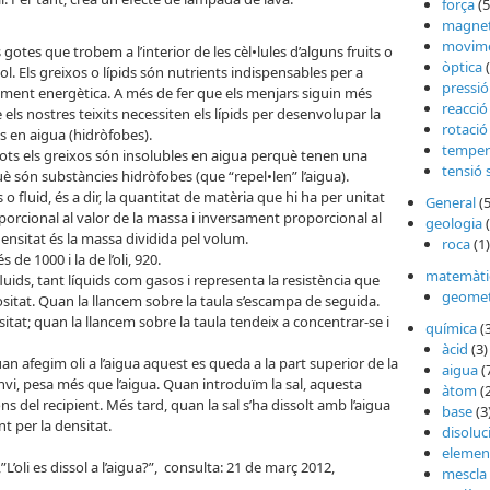
força
(5
magne
movim
 gotes que trobem a l’interior de les cèl•lules d’alguns fruits o
òptica
(
sol. Els greixos o lípids són nutrients indispensables per a
pressió
lment energètica. A més de fer que els menjars siguin més
reacció
 els nostres teixits necessiten els lípids per desenvolupar la
rotació
s en aigua (hidròfobes).
temper
 tots els greixos són insolubles en aigua perquè tenen una
tensió 
uè són substàncies hidròfobes (que “repel•len” l’aigua).
o fluid, és a dir, la quantitat de matèria que hi ha per unitat
General
(5
orcional al valor de la massa i inversament proporcional al
geologia
(
densitat és la massa dividida pel volum.
roca
(1)
de 1000 i la de l’oli, 920.
matemàti
fluids, tant líquids com gasos i representa la resistència que
geomet
cositat. Quan la llancem sobre la taula s’escampa de seguida.
sitat; quan la llancem sobre la taula tendeix a concentrar-se i
química
(
àcid
(3)
quan afegim oli a l’aigua aquest es queda a la part superior de la
aigua
(
nvi, pesa més que l’aigua. Quan introduïm la sal, aquesta
àtom
(2
fons del recipient. Més tard, quan la sal s’ha dissolt amb l’aigua
base
(3
ent per la densitat.
disoluc
elemen
”L’oli es dissol a l’aigua?”, consulta: 21 de març 2012,
mescla