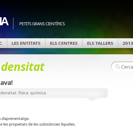
IA
PETITS GRANS CIENTÍFICS
C
LES ENTITATS
ELS CENTRES
ELS TALLERS
201
d
densitat
ava!
,
densitat
,
física
,
química
 d’aprenentatge.
 les propietats de les substàncies líquides.