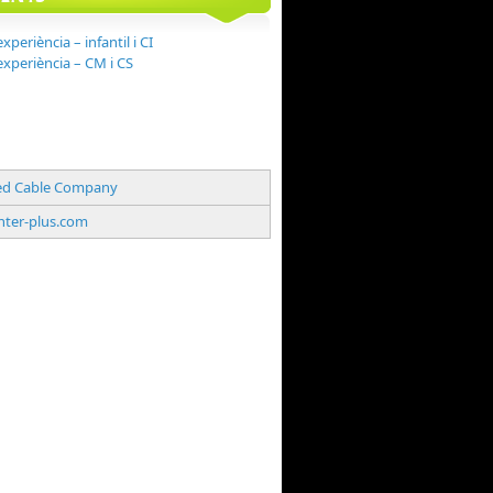
experiència – infantil i CI
'experiència – CM i CS