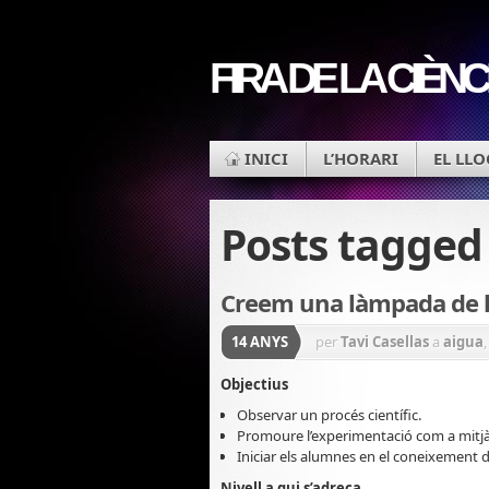
FIRA DE LA CIÈNC
INICI
L’HORARI
EL LLO
Posts tagge
Creem una làmpada de l
14 ANYS
per
Tavi Casellas
a
aigua
Objectius
Observar un procés científic.
Promoure l’experimentació com a mitjà
Iniciar els alumnes en el coneixement de
Nivell a qui s’adreça