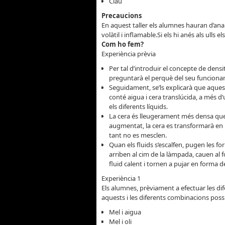
Clau
Precaucions
En aquest taller els alumnes hauran d’ana
volàtil i inflamable.Si els hi anés als ulls 
Com ho fem?
Experiència prèvia
Per tal d’introduir el concepte de densi
preguntarà el perquè del seu funciona
Seguidament, se’ls explicarà que aque
conté aigua i cera translúcida, a més 
els diferents líquids.
La cera és lleugerament més densa que
augmentat, la cera es transformarà en l
tant no es mesclen.
Quan els fluids s’escalfen, pugen les f
arriben al cim de la làmpada, cauen al
fluid calent i tornen a pujar en forma d
Experiència 1
Els alumnes, prèviament a efectuar les di
aquests i les diferents combinacions poss
Mel i aigua
Mel i oli