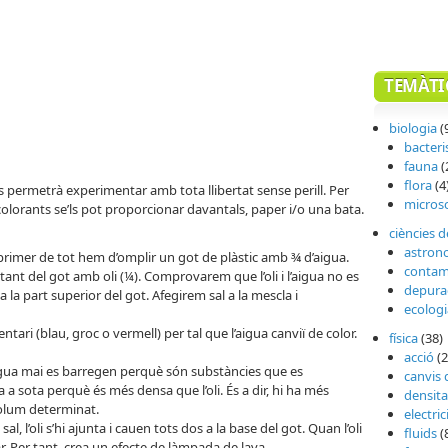
TEMÀTI
biologia
(
bacteri
fauna
(
flora
(4
ls permetrà experimentar amb tota llibertat sense perill. Per
micros
s colorants se’ls pot proporcionar davantals, paper i/o una bata.
ciències d
astron
rimer de tot hem d’omplir un got de plàstic amb ¾ d’aigua.
contam
tant del got amb oli (¼). Comprovarem que l’oli i l’aigua no es
depura
 la part superior del got. Afegirem sal a la mescla i
ecologi
ntari (blau, groc o vermell) per tal que l’aigua canviï de color.
física
(38)
acció
(2
’aigua mai es barregen perquè són substàncies que es
canvis 
 a sota perquè és més densa que l’oli. És a dir, hi ha més
densita
olum determinat.
electric
, l’oli s’hi ajunta i cauen tots dos a la base del got. Quan l’oli
fluids
(
r. Per tant, crea un efecte de làmpada de lava.