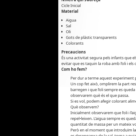
Cicle Inicial
Material
Aigua
Sal
Oli
Gots de plàstic transparents
Colorants
Precaucions
És una activitat segura pels infants que e
evitar que es taquin la roba amb l’oli i el
Com ho fem?
Per dur a terme aquest experiment p
Un cop fet això, omplirem la part res
barregen i que l’oli sempre es queda a
observarem què és el que passa.
Si es vol, podem afegir colorant alime
Què observem?
Inicialment observarem que l’oli i l
repel•leixen. L’aigua sempre es queda
quantitat de massa per un mateix v
Però en el moment que introduïm la sal
es desenganxa de la sal, torna a puja