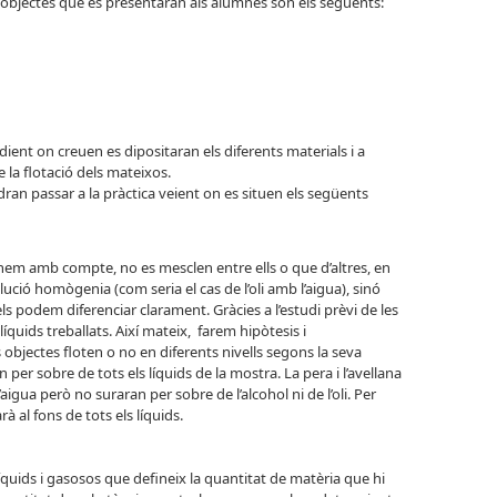
s objectes que es presentaran als alumnes són els següents:
dient on creuen es dipositaran els diferents materials i a
 la flotació dels mateixos.
ran passar a la pràctica veient on es situen els següents
anem amb compte, no es mesclen entre ells o que d’altres, en
ució homògenia (com seria el cas de l’oli amb l’aigua), sinó
ls podem diferenciar clarament. Gràcies a l’estudi prèvi de les
íquids treballats. Així mateix, farem hipòtesis i
bjectes floten o no en diferents nivells segons la seva
n per sobre de tots els líquids de la mostra. La pera i l’avellana
’aigua però no suraran per sobre de l’alcohol ni de l’oli. Per
à al fons de tots els líquids.
líquids i gasosos que defineix la quantitat de matèria que hi