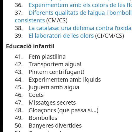
36.
Experimentem amb els colors de les fl
37.
Diferents qualitats de l’aigua i bombol
consistents
(CM/CS)
38.
La catalasa: una defensa contra l’oxida
39.
El laboratori de les olors
(CI/CM/CS)
Educació infantil
41. Fem plastilina
42. Transportem aigua!
43. Pintem centrifugant!
44. Experimentem amb líquids
45. Juguem amb aigua
46. Coets
47. Missatges secrets
48. Gloaçoncs (què passa si…)
49. Bombolles
50. Banyeres divertides