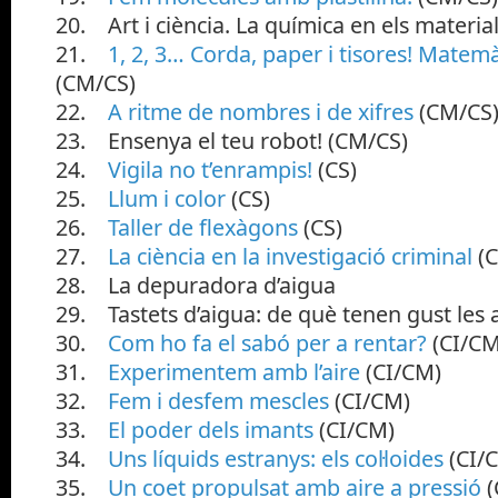
20. Art i ciència. La química en els material
21.
1, 2, 3… Corda, paper i tisores! Mate
(CM/CS)
22.
A ritme de nombres i de xifres
(CM/CS
23. Ensenya el teu robot! (CM/CS)
24.
Vigila no t’enrampis!
(CS)
25.
Llum i color
(CS)
26.
Taller de flexàgons
(CS)
27.
La ciència en la investigació criminal
(C
28. La depuradora d’aigua
29. Tastets d’aigua: de què tenen gust les 
30.
Com ho fa el sabó per a rentar?
(CI/CM
31.
Experimentem amb l’aire
(CI/CM)
32.
Fem i desfem mescles
(CI/CM)
33.
El poder dels imants
(CI/CM)
34.
Uns líquids estranys: els col·loides
(CI/
35.
Un coet propulsat amb aire a pressió
(