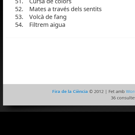
51. Cursa de colors
52. Mates a través dels sentits
53. Volcà de fang
54. Filtrem aigua
Fira de la Ciència
© 2012 | Fet amb
Wor
36 consulte