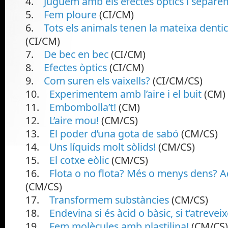
4.
Juguem amb els efectes òptics i separe
5.
Fem ploure
(CI/CM)
6.
Tots els animals tenen la mateixa denti
(CI/CM)
7.
De bec en bec
(CI/CM)
8.
Efectes òptics
(CI/CM)
9.
Com suren els vaixells?
(CI/CM/CS)
10.
Experimentem amb l’aire i el buit
(CM)
11.
Embombolla’t!
(CM)
12.
L’aire mou!
(CM/CS)
13.
El poder d’una gota de sabó
(CM/CS)
14.
Uns líquids molt sòlids!
(CM/CS)
15.
El cotxe eòlic
(CM/CS)
16.
Flota o no flota? Més o menys dens? A
(CM/CS)
17.
Transformem substàncies
(CM/CS)
18.
Endevina si és àcid o bàsic, si t’atreveix
19.
Fem molècules amb plastilina!
(CM/CS)