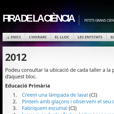
FIRA DE LA CIÈNCIA
PETITS GRANS CIEN
INICI
L’HORARI
EL LLOC
LES ENTITATS
E
2012
Podeu consultar la ubicació de cada taller a la
d’aquest bloc.
Educació Primària
1.
Creem una làmpada de lava!
(CI)
2.
Pintem amb glaçons i observem el seu c
3.
Fabriquem escuma!
(CI)