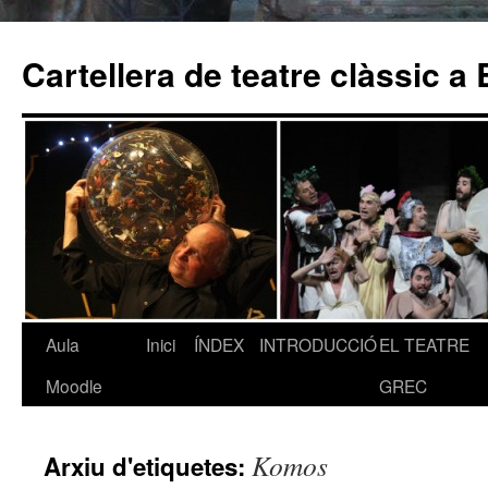
Cartellera de teatre clàssic a
Aula
Inici
ÍNDEX
INTRODUCCIÓ
EL TEATRE
Vés
Moodle
GREC
al
contingut
Komos
Arxiu d'etiquetes: