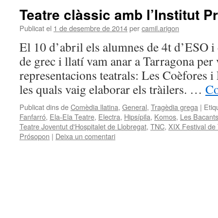
Teatre clàssic amb l’Institut 
Publicat el
1 de desembre de 2014
per
camil.arigon
El 10 d’abril els alumnes de 4t d’ESO i e
de grec i llatí vam anar a Tarragona per
representacions teatrals: Les Coèfores i
les quals vaig elaborar els tràilers. …
Co
Publicat dins de
Comèdia llatina
,
General
,
Tragèdia grega
|
Etiq
Fanfarró
,
Ela-Ela Teatre
,
Electra
,
Hipsípila
,
Komos
,
Les Bacant
Teatre Joventut d'Hospitalet de Llobregat
,
TNC
,
XIX Festival de 
Prósopon
|
Deixa un comentari