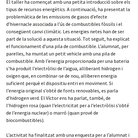
El taller ha començat amb una petita introducció sobre els
tipus de recursos energètics. A continuació, ha presentat la
problemàtica de les emissions de gasos d’efecte
d’hivernacle associada a l’ús de combustibles fòssils i el
consegüent canvi climàtic. Les energies netes han de ser
part de la solució a aquesta situació. Tot seguit, ha explicat
el funcionament d’una pila de combustible. L’alumnat, per
parelles, ha muntat un petit vehicle amb una pila de
combustible. Amb l’energia proporcionada per una bateria
s’ha produït l’electròlisi de l’aigua, alliberant hidrogen i
oxigen que, en combinar-se de nou, alliberen energia
suficient perquè el dispositiu entri en moviment. Si
l’energia original s’obté de fonts renovables, es parla
d’hidrogen verd. El Víctor ens ha parlat, també, de
l’hidrogen rosa (quan l’electricitat per a l’electròlisi s’obté
de l’energia nuclear) o marró (quan prové de
biocombustibles).
L’activitat ha finalitzat amb una enquesta per a l’alumnat i