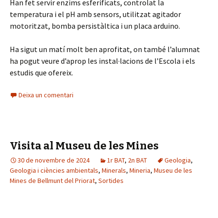
Han fet servir enzims esferificats, controlat la
temperatura i el pH amb sensors, utilitzat agitador
motoritzat, bomba persistàltica i un placa arduino.
Ha sigut un matí molt ben aprofitat, on també l’alumnat
ha pogut veure d’aprop les instal·lacions de l’Escola i els
estudis que ofereix.
Deixa un comentari
Visita al Museu de les Mines
30 de novembre de 2024
1r BAT
,
2n BAT
Geologia
,
Geologia i ciències ambientals
,
Minerals
,
Mineria
,
Museu de les
Mines de Bellmunt del Priorat
,
Sortides