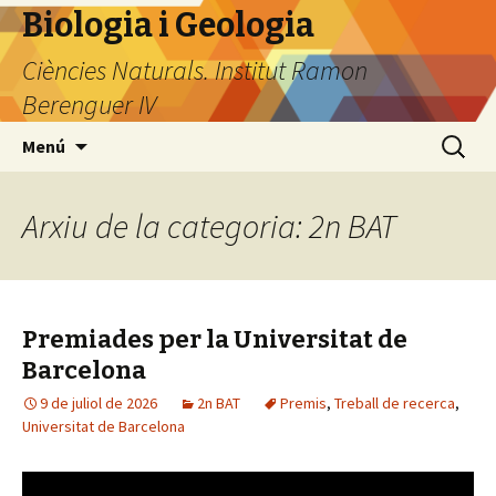
Biologia i Geologia
Ciències Naturals. Institut Ramon
Berenguer IV
Vés
Cerca:
Menú
al
contingut
Arxiu de la categoria: 2n BAT
Premiades per la Universitat de
Barcelona
9 de juliol de 2026
2n BAT
Premis
,
Treball de recerca
,
Universitat de Barcelona