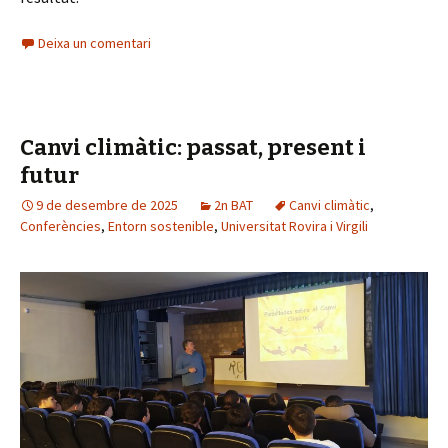
Deixa un comentari
Canvi climàtic: passat, present i
futur
9 de desembre de 2025
2n BAT
Canvi climàtic
,
Conferències
,
Entorn sostenible
,
Universitat Rovira i Virgili