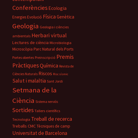
Conferències
Ecologia
Física
Genètica
Energies
Evolució
Geologia
Geologia i ciències
Herbari virtual
ambientals
Lectures de ciència
Microbiologia
Parc Natural dels Ports
Microscòpia
Premis
Portes obertes
Preinscripció
Pràctiques
Química
Revista de
Riscos
Ciències Naturals
Risc sísmic
Salut i malaltia
Sant Jordi
Setmana de la
Ciència
Sistema nerviós
Sortides
Tallers científics
Treball de recerca
Tecnologia
Treballs CMC
Tècniques de camp
Universitat de Barcelona