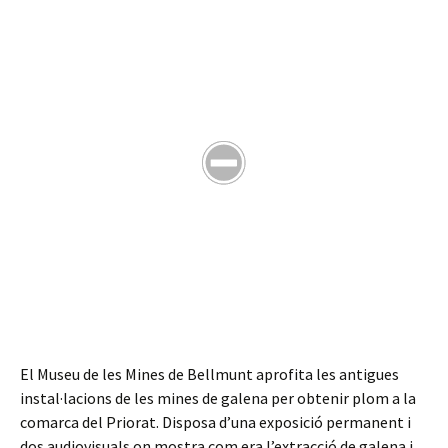
El Museu de les Mines de Bellmunt aprofita les antigues
instal·lacions de les mines de galena per obtenir plom a la
comarca del Priorat. Disposa d’una exposició permanent i
dos audiovisuals on mostra com era l’extracció de galena i