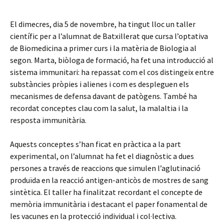
El dimecres, dia 5 de novembre, ha tingut lloc un taller
científic per a l’alumnat de Batxillerat que cursa l’optativa
de Biomedicina a primer curs i la matèria de Biologia al
segon. Marta, biòloga de formació, ha fet una introducció al
sistema immunitari: ha repassat com el cos distingeix entre
substàncies pròpies i alienes i com es despleguen els
mecanismes de defensa davant de patògens. També ha
recordat conceptes clau com la salut, la malaltia i la
resposta immunitària.
Aquests conceptes s’han ficat en pràctica a la part
experimental, on l’alumnat ha fet el diagnòstic a dues
persones a través de reaccions que simulen l’aglutinació
produïda en la reacció antigen-anticòs de mostres de sang
sintètica. El taller ha finalitzat recordant el concepte de
memòria immunitària i destacant el paper fonamental de
les vacunes en la protecció individual i col·lectiva.