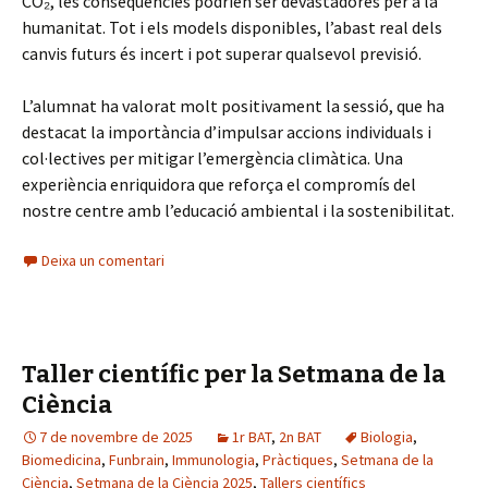
CO₂, les conseqüències podrien ser devastadores per a la
humanitat. Tot i els models disponibles, l’abast real dels
canvis futurs és incert i pot superar qualsevol previsió.
L’alumnat ha valorat molt positivament la sessió, que ha
destacat la importància d’impulsar accions individuals i
col·lectives per mitigar l’emergència climàtica. Una
experiència enriquidora que reforça el compromís del
nostre centre amb l’educació ambiental i la sostenibilitat.
Deixa un comentari
Taller científic per la Setmana de la
Ciència
7 de novembre de 2025
1r BAT
,
2n BAT
Biologia
,
Biomedicina
,
Funbrain
,
Immunologia
,
Pràctiques
,
Setmana de la
Ciència
,
Setmana de la Ciència 2025
,
Tallers científics