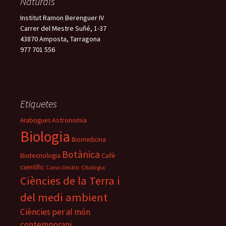
Naturals
Institut Ramon Berenguer IV
Carrer del Mestre Suñé, 1-37
43870 Amposta, Tarragona
977 701 556
Etiquetes
Astronomia
Arabogues
Biologia
Biomedicina
Botànica
Biotecnologia
Cafè
científic
Citologia
Canvi climàtic
Ciències de la Terra i
del medi ambient
Ciències per al món
contemporani