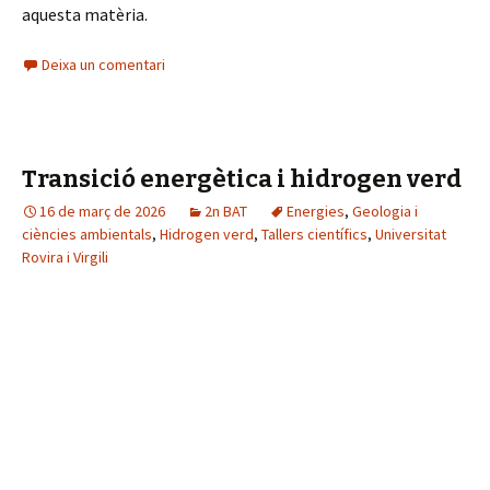
aquesta matèria.
Deixa un comentari
Transició energètica i hidrogen verd
16 de març de 2026
2n BAT
Energies
,
Geologia i
ciències ambientals
,
Hidrogen verd
,
Tallers científics
,
Universitat
Rovira i Virgili