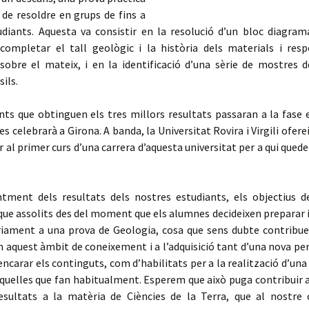
 de resoldre en grups de fins a
udiants. Aquesta va consistir en la resolució d’un bloc diagram
 completar el tall geològic i la història dels materials i res
sobre el mateix, i en la identificació d’una sèrie de mostres d
sils.
nts que obtinguen els tres millors resultats passaran a la fase 
es celebrarà a Girona. A banda, la Universitat Rovira i Virgili ofere
r al primer curs d’una carrera d’aquesta universitat per a qui qued
tment dels resultats dels nostres estudiants, els objectius de 
ue assolits des del moment que els alumnes decideixen preparar 
riament a una prova de Geologia, cosa que sens dubte contribuei
 aquest àmbit de coneixement i a l’adquisició tant d’una nova pe
encarar els continguts, com d’habilitats per a la realització d’un
aquelles que fan habitualment. Esperem que això puga contribuir 
esultats a la matèria de Ciències de la Terra, que al nostre 