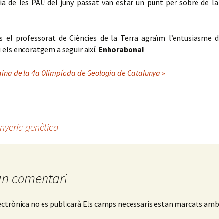
ia de les PAU del juny passat van estar un punt per sobre de la
 el professorat de Ciències de la Terra agraïm l’entusiasme d
i els encoratgem a seguir així.
Enhorabona!
àgina de la 4a Olimpíada de Geologia de Catalunya »
inyeria genètica
un comentari
ectrònica no es publicarà
Els camps necessaris estan marcats am