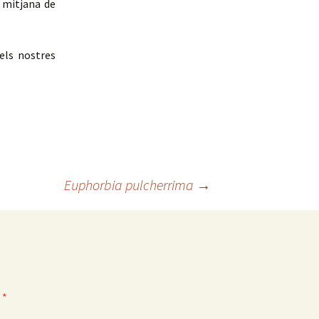
 mitjana de
els nostres
Euphorbia pulcherrima
→
b
*