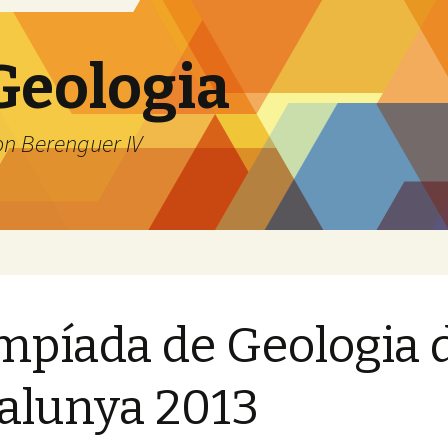
 Geologia
on Berenguer IV
mpíada de Geologia 
alunya 2013