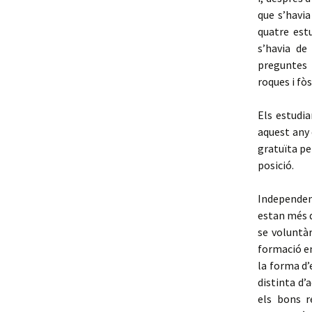
que s’havia
quatre est
s’havia de
preguntes 
roques i fòs
Els estudia
aquest any 
gratuïta pe
posició.
Independen
estan més q
se voluntà
formació en
la forma d’
distinta d’
els bons r