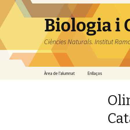
Biologia i
Ciències Naturals. Institut Ram
Vés
Àrea de l’alumnat
Enllaços
al
contingut
Biologia, Geologia i
Ciències Ambientals
Oli
Biomedicina
Cat
Biologia 2
Geologia i Ciències