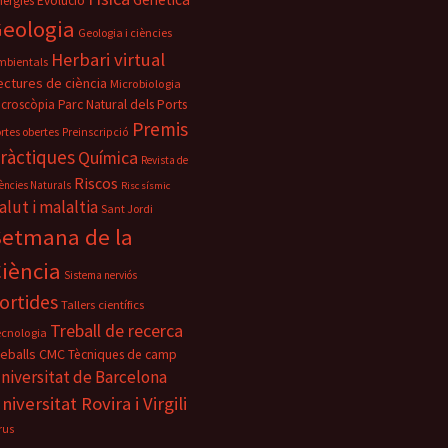
nergies
Evolució
eologia
Geologia i ciències
Herbari virtual
mbientals
ectures de ciència
Microbiologia
Parc Natural dels Ports
icroscòpia
Premis
rtes obertes
Preinscripció
ràctiques
Química
Revista de
Riscos
ències Naturals
Risc sísmic
alut i malaltia
Sant Jordi
Setmana de la
iència
Sistema nerviós
ortides
Tallers científics
Treball de recerca
ecnologia
reballs CMC
Tècniques de camp
niversitat de Barcelona
niversitat Rovira i Virgili
rus