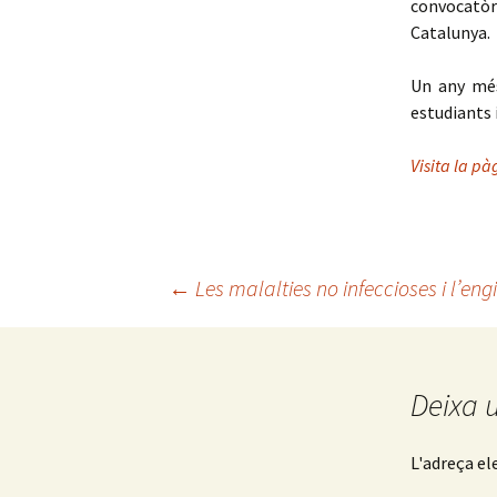
convocatòr
Catalunya.
Un any més
estudiants 
Visita la p
←
Les malalties no infeccioses i l’eng
Navegació
pels
Deixa 
articles
L'adreça el