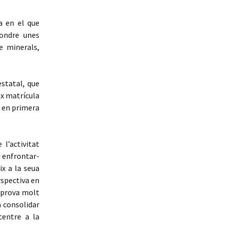
a en el que
pondre unes
e minerals,
estatal, que
ix matrícula
e en primera
l’activitat
i enfrontar-
x a la seua
rspectiva en
a prova molt
a consolidar
centre a la