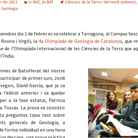
er de 2013
1r BAT
,
2n BAT
Ciències de la Terra i del medi ambient
,
 Geologia
ivendres dia 1 de febrer es va celebrar a Tarragona, al Campus Sesc
Rovira i Virgili, la
4a Olimpíada de Geologia de Catalunya
, que r
e de l’Olimpíada Internacional de les Ciències de la Terra que a
l’Índia.
mnes de Batxillerat del nostre
participar: de primer curs, Jordi
 segon, David García, que ja va
a l’edició anterior i va quedar
 per a la fase estatal, Patricia
via Toscas. La prova va consistir
ta preguntes tipus test sobre
nts generals de Geologia, a
e forma individual en una hora
d’un descans, una prova pràctica