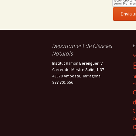
Departament de Ciències
E
Naturals
A
Institut Ramon Berenguer IV
Carrer del Mestre Suñé, 1-37
43870 Amposta, Tarragona
B
977 701 556
ci
C
d
C
c
C