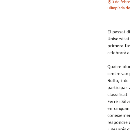
3 de febr
Ambientals 2
Olimpíada de
Entorn sostenible
El passat d
Universitat 
primera fas
celebrarà a 
Quatre alu
centre van 
Rullo, i de
participar 
classificat
Ferré i Síl
en cinquan
coneixeme
respondre d
i, després 