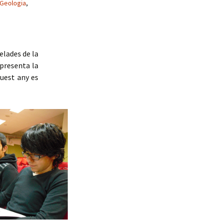
Geologia
,
elades de la
epresenta la
quest any es