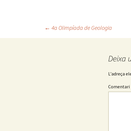
←
4a Olimpíada de Geologia
Navegació
pels
Deixa 
articles
L'adreça el
Comentari