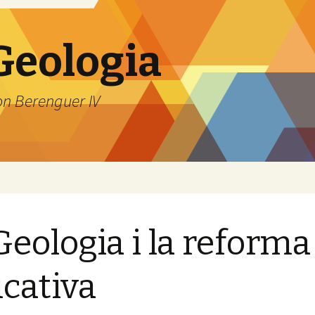
 Geologia
on Berenguer IV
Geologia i la reforma
cativa