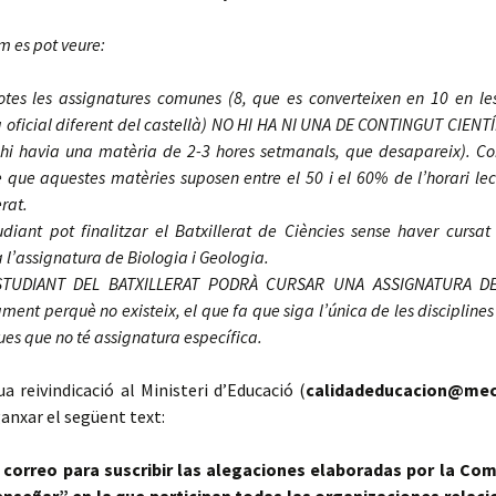
 es pot veure:
totes les assignatures comunes (8, que es converteixen en 10 en 
 oficial diferent del castellà) NO HI HA NI UNA DE CONTINGUT CIENTÍF
hi havia una matèria de 2-3 hores setmanals, que desapareix). Co
que aquestes matèries suposen entre el 50 i el 60% de l’horari lect
erat.
diant pot finalitzar el Batxillerat de Ciències sense haver cursat
l’assignatura de Biologia i Geologia.
STUDIANT DEL BATXILLERAT PODRÀ CURSAR UNA ASSIGNATURA DE
ament perquè no existeix, el que fa que siga l’única de les disciplines
ues que no té assignatura específica.
ua reivindicació al Ministeri d’Educació (
calidadeducacion@mec
ganxar el següent text:
 correo para suscribir las alegaciones elaboradas por la Co