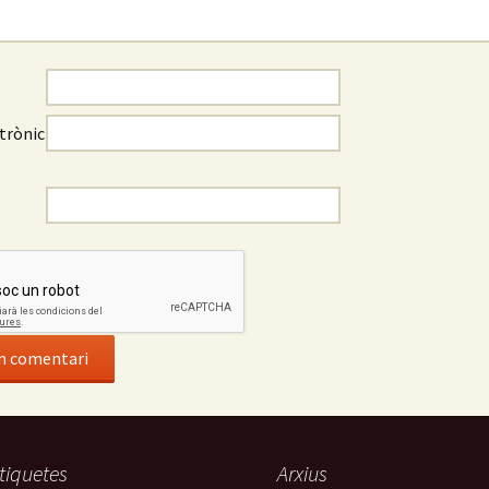
trònic
tiquetes
Arxius