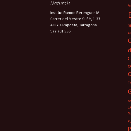
Naturals
A
Institut Ramon Berenguer IV
Carrer del Mestre Suñé, 1-37
43870 Amposta, Tarragona
B
977 701 556
ci
C
d
C
c
C
E
G
a
L
M
Po
P