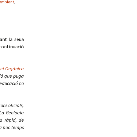
 ambient
,
ant la seua
continuació
lei Orgànica
nió que puga
’educació no
ons oficials,
 La Geologia
ga ràpid, de
da poc temps