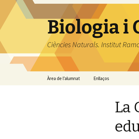
Biologia i
Ciències Naturals. Institut Ram
Vés
Àrea de l’alumnat
Enllaços
al
contingut
Biologia, Geologia i
Ciències Ambientals
La 
Biomedicina
edu
Biologia 2
Geologia i Ciències