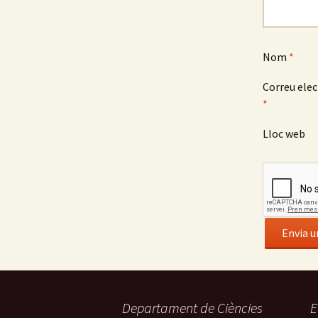
Nom
*
Correu elec
*
Lloc web
Departament de Ciències
E