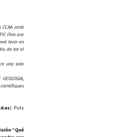
les CCAA amb
IC (fins ara
nvé tenir en
iu de tot el
 ni una sola
 GEOLOGIA,
 científiques
d.es
). Pots
misión “Qué