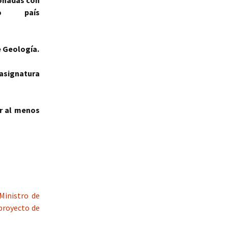
ionadas con
o país
e Geología.
 asignatura
er al menos
Ministro de
eproyecto de