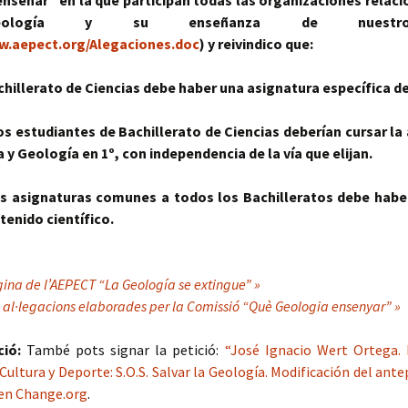
nseñar” en la que participan todas las organizaciones relac
ología y su enseñanza de nuestr
w.aepect.org/Alegaciones.doc
) y reivindico que:
achillerato de Ciencias debe haber una asignatura específica d
os estudiantes de Bachillerato de Ciencias deberían cursar la
 y Geología en 1º, con independencia de la vía que elijan.
as asignaturas comunes a todos los Bachilleratos debe hab
tenido científico.
gina de l’AEPECT “La Geología se extingue” »
s al·legacions elaborades per la Comissió “Què Geologia ensenyar” »
ció:
També pots signar la petició:
“José Ignacio Wert Ortega. 
Cultura y Deporte: S.O.S. Salvar la Geología. Modificación del ant
en Change.org
.