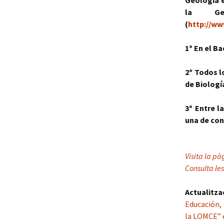
Geología e
la Ge
(
http://ww
1º En el B
2º Todos l
de Biología
3º Entre l
una de con
Visita la pà
Consulta le
Actualitza
Educación, 
la LOMCE” 