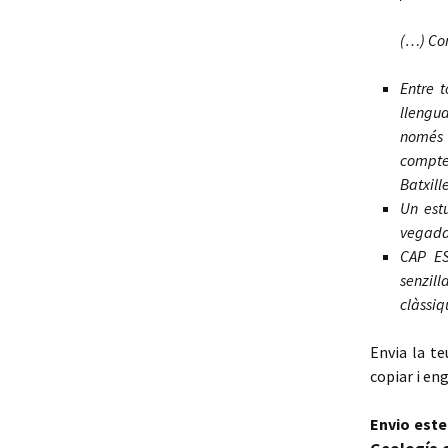
(…) Com
Entre 
llengua
només 
compte 
Batxill
Un estu
vegada 
CAP E
senzill
clàssiq
Envia la te
copiar i en
Envio este