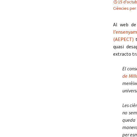
15 d'octu
Ambientals 2
Ciències per
Entorn sostenible
Al web de 
l’ensenyame
(AEPECT)
t
quasi desa
extracto tr
El cons
de Mill
merèixe
univers
Les ciè
no semb
queda 
manera
per esm