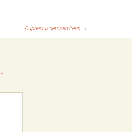
Cupressus sempervirens
→
b
*