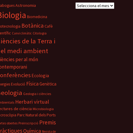
Astronomia
A
rabogues
r
Biologia
Biomedicina
x
i
Botànica
iotecnologia
Cafè
u
entífic
Citologia
Canvi climàtic
s
iències de la Terra i
el medi ambient
iències per al món
ontemporani
onferències
Ecologia
Física
Genètica
nergies
Evolució
eologia
Geologia i ciències
Herbari virtual
mbientals
ectures de ciència
Microbiologia
Parc Natural dels Ports
icroscòpia
Premis
rtes obertes
Preinscripció
ràctiques
Química
Revista de