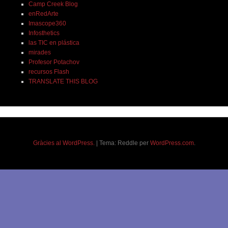
Camp Creek Blog
enRedArte
Imascope360
Infosthetics
las TIC en plástica
mirades
Profesor Potachov
recursos Flash
TRANSLATE THIS BLOG
Gràcies al WordPress.
|
Tema: Reddle per
WordPress.com
.