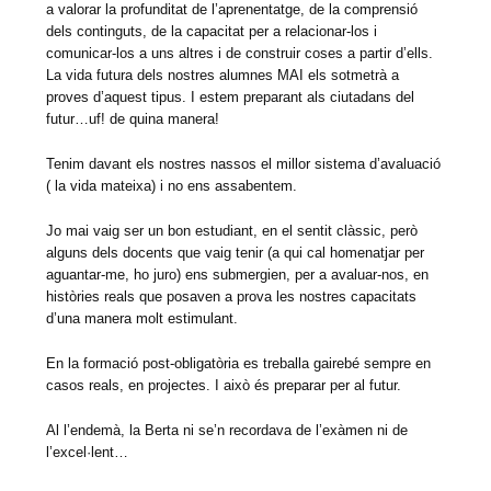
a valorar la profunditat de l’aprenentatge, de la comprensió
dels continguts, de la capacitat per a relacionar-los i
comunicar-los a uns altres i de construir coses a partir d’ells.
La vida futura dels nostres alumnes MAI els sotmetrà a
proves d’aquest tipus. I estem preparant als ciutadans del
futur…uf! de quina manera!
Tenim davant els nostres nassos el millor sistema d’avaluació
( la vida mateixa) i no ens assabentem.
Jo mai vaig ser un bon estudiant, en el sentit clàssic, però
alguns dels docents que vaig tenir (a qui cal homenatjar per
aguantar-me, ho juro) ens submergien, per a avaluar-nos, en
històries reals que posaven a prova les nostres capacitats
d’una manera molt estimulant.
En la formació post-obligatòria es treballa gairebé sempre en
casos reals, en projectes. I això és preparar per al futur.
Al l’endemà, la Berta ni se’n recordava de l’exàmen ni de
l’excel·lent…