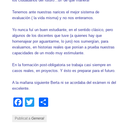
los ciudadanos del futuro…uf! de qué manera!
Tenemos ante nuestras narices el mejor sistema de
evaluación ( la vida misma) y no nos enteramos.
Yo nunca fuí un buen estudiante, en el sentido clásico, pero
algunos de los docentes que tuve (a quienes hay que
homenajear por aguantarme, lo juro) nos sumergían, para
evaluarnos, en historias reales que ponían a prueba nuestras
capacidades de un modo muy estimulante.
En la formación post-obligatoria se trabaja casi siempre en
casos reales, en proyectos. Y ésto es preparar para el futuro.
A la mañana siguiente Berta ni se acordaba del exámen ni del
excelente.
Facebook
Twitter
Comparteix
Publicat a
General