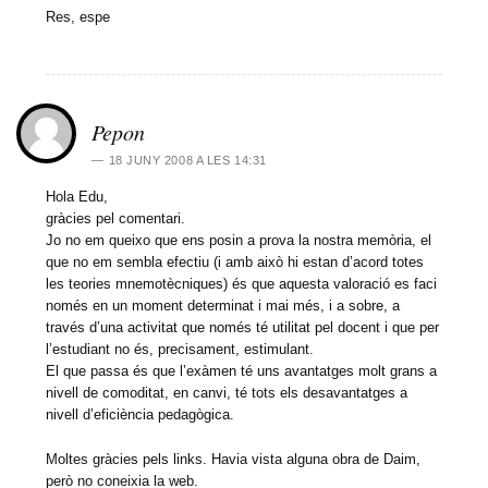
Res, espe
Pepon
18 JUNY 2008 A LES 14:31
Hola Edu,
gràcies pel comentari.
Jo no em queixo que ens posin a prova la nostra memòria, el
que no em sembla efectiu (i amb això hi estan d’acord totes
les teories mnemotècniques) és que aquesta valoració es faci
només en un moment determinat i mai més, i a sobre, a
través d’una activitat que només té utilitat pel docent i que per
l’estudiant no és, precisament, estimulant.
El que passa és que l’exàmen té uns avantatges molt grans a
nivell de comoditat, en canvi, té tots els desavantatges a
nivell d’eficiència pedagògica.
Moltes gràcies pels links. Havia vista alguna obra de Daim,
però no coneixia la web.