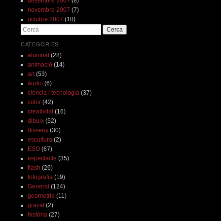
desembre 2007
(8)
novembre 2007
(7)
octubre 2007
(10)
Cerca
CATEGORIES
alumnat
(28)
animació
(14)
art
(53)
áudio
(6)
ciència i tecnologia
(37)
color
(42)
creativitat
(16)
dibuix
(52)
disseny
(30)
escultura
(2)
ESO
(67)
espectacle
(35)
flash
(26)
fotografia
(19)
General
(124)
geometria
(11)
gravat
(2)
història
(27)