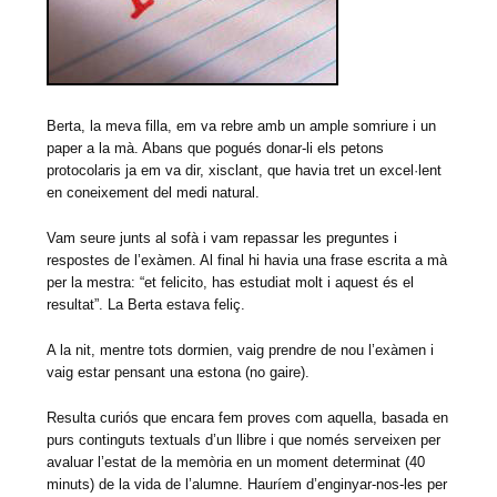
Berta, la meva filla, em va rebre amb un ample somriure i un
paper a la mà. Abans que pogués donar-li els petons
protocolaris ja em va dir, xisclant, que havia tret un excel·lent
en coneixement del medi natural.
Vam seure junts al sofà i vam repassar les preguntes i
respostes de l’exàmen. Al final hi havia una frase escrita a mà
per la mestra: “et felicito, has estudiat molt i aquest és el
resultat”. La Berta estava feliç.
A la nit, mentre tots dormien, vaig prendre de nou l’exàmen i
vaig estar pensant una estona (no gaire).
Resulta curiós que encara fem proves com aquella, basada en
purs continguts textuals d’un llibre i que només serveixen per
avaluar l’estat de la memòria en un moment determinat (40
minuts) de la vida de l’alumne. Hauríem d’enginyar-nos-les per