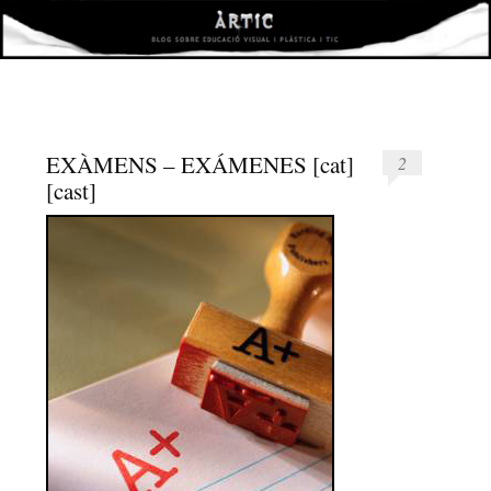
àrtic
VISUAL I PLÀSTICA I TIC
EXÀMENS – EXÁMENES [cat]
2
[cast]