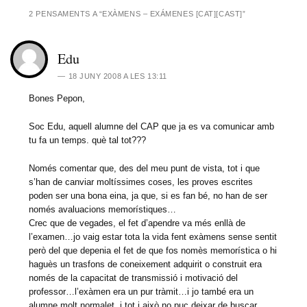
2 PENSAMENTS A “
EXÀMENS – EXÁMENES [CAT][CAST]
”
Edu
18 JUNY 2008 A LES 13:11
Bones Pepon,
Soc Edu, aquell alumne del CAP que ja es va comunicar amb
tu fa un temps. què tal tot???
Només comentar que, des del meu punt de vista, tot i que
s’han de canviar moltíssimes coses, les proves escrites
poden ser una bona eina, ja que, si es fan bé, no han de ser
només avaluacions memorístiques…
Crec que de vegades, el fet d’apendre va més enllà de
l’examen…jo vaig estar tota la vida fent exàmens sense sentit
però del que depenia el fet de que fos nomès memorística o hi
haguès un trasfons de coneixement adquirit o construit era
només de la capacitat de transmissió i motivació del
professor…l’exàmen era un pur tràmit…i jo també era un
alumne molt normalet, i tot i això no puc deixar de buscar,