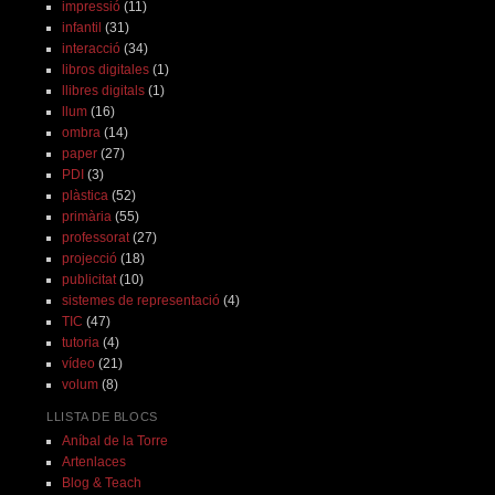
impressió
(11)
infantil
(31)
interacció
(34)
libros digitales
(1)
llibres digitals
(1)
llum
(16)
ombra
(14)
paper
(27)
PDI
(3)
plàstica
(52)
primària
(55)
professorat
(27)
projecció
(18)
publicitat
(10)
sistemes de representació
(4)
TIC
(47)
tutoria
(4)
vídeo
(21)
volum
(8)
LLISTA DE BLOCS
Aníbal de la Torre
Artenlaces
Blog & Teach