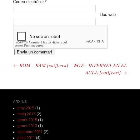
Correu electrònic
*
Lloc web
←
ROM – RAM [cat][cast]
WOZ – INTERNET EN EL
Navegació pels articles
AULA [cat][cast]
→
ARXIUS
juny 2015
(1)
maig 2015
(2)
gener 2015
(1)
gener 2013
(1)
setembre 2011
(2)
juliol 2011
(4)