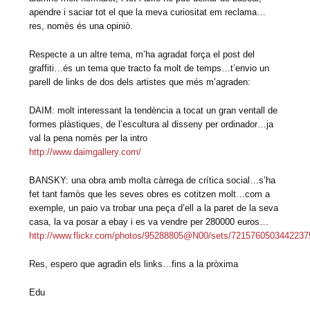
apendre i saciar tot el que la meva curiositat em reclama…
res, nomès és una opiniò.
Respecte a un altre tema, m’ha agradat força el post del
graffiti…és un tema que tracto fa molt de temps…t’envio un
parell de links de dos dels artistes que més m’agraden:
DAIM: molt interessant la tendència a tocat un gran ventall de
formes plàstiques, de l’escultura al disseny per ordinador…ja
val la pena nomès per la intro
http://www.daimgallery.com/
BANSKY: una obra amb molta càrrega de crítica social…s’ha
fet tant famòs que les seves obres es cotitzen molt…com a
exemple, un paio va trobar una peça d’ell a la paret de la seva
casa, la va posar a ebay i es va vendre per 280000 euros…
http://www.flickr.com/photos/95288805@N00/sets/7215760503442237
Res, espero que agradin els links…fins a la pròxima
Edu