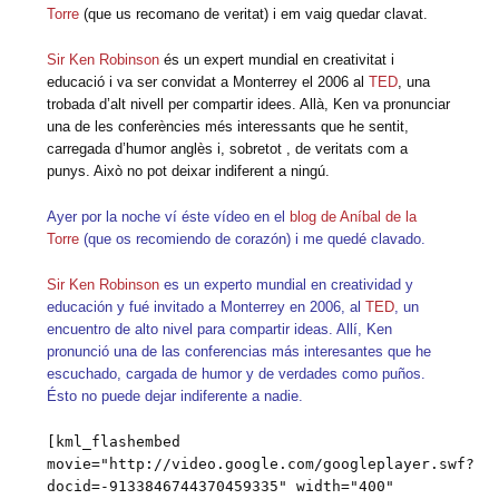
Torre
(que us recomano de veritat) i em vaig quedar clavat.
Sir Ken Robinson
és un expert mundial en creativitat i
educació i va ser convidat a Monterrey el 2006 al
TED
, una
trobada d’alt nivell per compartir idees. Allà, Ken va pronunciar
una de les conferències més interessants que he sentit,
carregada d’humor anglès i, sobretot , de veritats com a
punys. Això no pot deixar indiferent a ningú.
Ayer por la noche ví éste vídeo en el
blog de Aníbal de la
Torre
(que os recomiendo de corazón) i me quedé clavado.
Sir Ken Robinson
es un experto mundial en creatividad y
educación y fué invitado a Monterrey en 2006, al
TED
, un
encuentro de alto nivel para compartir ideas. Allí, Ken
pronunció una de las conferencias más interesantes que he
escuchado, cargada de humor y de verdades como puños.
Ésto no puede dejar indiferente a nadie.
[kml_flashembed
movie="http://video.google.com/googleplayer.swf?
docid=-9133846744370459335" width="400"