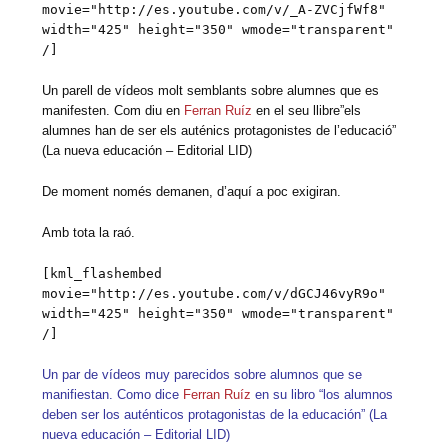
movie="http://es.youtube.com/v/_A-ZVCjfWf8"
width="425" height="350" wmode="transparent"
/]
Un parell de vídeos molt semblants sobre alumnes que es
manifesten. Com diu en
Ferran Ruíz
en el seu llibre”els
alumnes han de ser els auténics protagonistes de l’educació”
(La nueva educación – Editorial LID)
De moment només demanen, d’aquí a poc exigiran.
Amb tota la raó.
[kml_flashembed
movie="http://es.youtube.com/v/dGCJ46vyR9o"
width="425" height="350" wmode="transparent"
/]
Un par de vídeos muy parecidos sobre alumnos que se
manifiestan. Como dice
Ferran Ruíz
en su libro “los alumnos
deben ser los auténticos protagonistas de la educación” (La
nueva educación – Editorial LID)