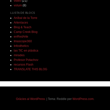
vídeo
(21)
volum
(8)
LLISTA DE BLOCS
Aníbal de la Torre
Artenlaces
Blog & Teach
Camp Creek Blog
enRedArte
Imascope360
Infosthetics
las TIC en plástica
mirades
Profesor Potachov
recursos Flash
TRANSLATE THIS BLOG
Gràcies al WordPress.
|
Tema: Reddle per
WordPress.com
.