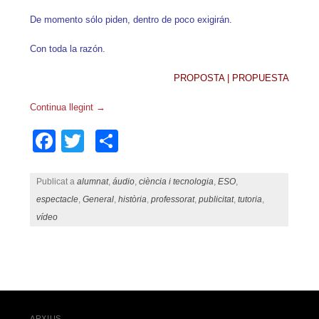
De momento sólo piden, dentro de poco exigirán.
Con toda la razón.
PROPOSTA | PROPUESTA
Continua llegint
→
Facebook
Twitter
Comparteix
Publicat a
alumnat
,
áudio
,
ciència i tecnologia
,
ESO
,
espectacle
,
General
,
història
,
professorat
,
publicitat
,
tutoria
,
vídeo
Navegació pels articles
ARXIUS