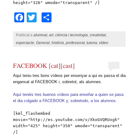
height="326" wmode="transparent" /]
Facebook
Twitter
Comparteix
Publicat a
alumnat
,
art
,
ciència i tecnologia
,
creativitat
,
espectacle
,
General
,
història
,
professorat
,
tutoria
,
vídeo
FACEBOOK [cat][cast]
Aquí teniu tres bons vídeos per ensenyar a qui es passa el dia
enganxat al FACEBOOK i, sobretot, als alumnes.
Aquí tenéis tres buenos vídeos para enseñar a quien se pasa
el dia colgado a FACEBOOK y, sobretodo, a los alumnos.
[kml_flashembed
movie="http://es.youtube.com/v/XkoGVQRUxgk"
width="425" height="350" wmode="transparent"
/]