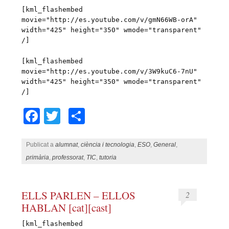
[kml_flashembed
movie="http://es.youtube.com/v/gmN66WB-orA"
width="425" height="350" wmode="transparent"
/]
[kml_flashembed
movie="http://es.youtube.com/v/3W9kuC6-7nU"
width="425" height="350" wmode="transparent"
/]
Facebook
Twitter
Comparteix
Publicat a
alumnat
,
ciència i tecnologia
,
ESO
,
General
,
primària
,
professorat
,
TIC
,
tutoria
ELLS PARLEN – ELLOS
2
HABLAN [cat][cast]
[kml_flashembed