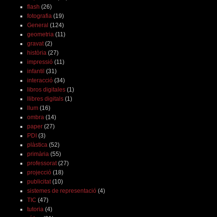
flash
(26)
fotografia
(19)
General
(124)
geometria
(11)
gravat
(2)
història
(27)
impressió
(11)
infantil
(31)
interacció
(34)
libros digitales
(1)
llibres digitals
(1)
llum
(16)
ombra
(14)
paper
(27)
PDI
(3)
plàstica
(52)
primària
(55)
professorat
(27)
projecció
(18)
publicitat
(10)
sistemes de representació
(4)
TIC
(47)
tutoria
(4)