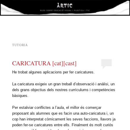
àrtic
VISUAL I PLÀSTICA I TIC
TUTORIA
CARICATURA [cat][cast]
He trobat algunes aplicacions per fer caricatures.
La caricatura exigeix un gran treball d’observació i anàlisi, un
dels grans objectius dels nostres currículums i competències
bàsiques.
Per estalviar conflictes a l’aula, el millor és comerçar
proposant als alumnes que es facin una auto-caricatura i, un
cop han interpretat còmicament les seves faccions, llavors ja
poden fer-se caricatures entre ells. Finalment és molt curiós