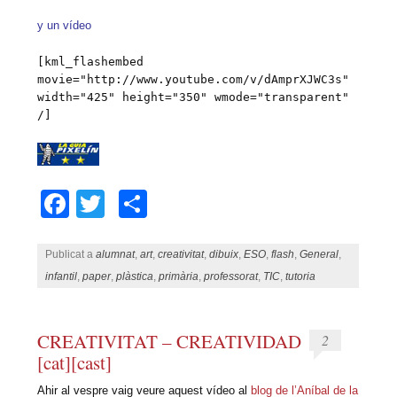
y un vídeo
[kml_flashembed
movie="http://www.youtube.com/v/dAmprXJWC3s"
width="425" height="350" wmode="transparent"
/]
Facebook
Twitter
Comparteix
Publicat a
alumnat
,
art
,
creativitat
,
dibuix
,
ESO
,
flash
,
General
,
infantil
,
paper
,
plàstica
,
primària
,
professorat
,
TIC
,
tutoria
CREATIVITAT – CREATIVIDAD
2
[cat][cast]
Ahir al vespre vaig veure aquest vídeo al
blog de l’Aníbal de la