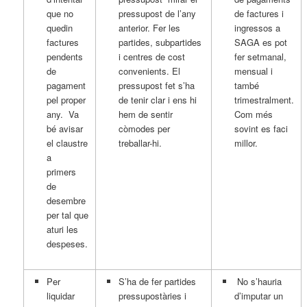
que no
pressupost de l’any
de factures i
quedin
anterior. Fer les
ingressos a
factures
partides, subpartides
SAGA es pot
pendents
i centres de cost
fer setmanal,
de
convenients. El
mensual i
pagament
pressupost fet s’ha
també
pel proper
de tenir clar i ens hi
trimestralment.
any. Va
hem de sentir
Com més
bé avisar
còmodes per
sovint es faci
el claustre
treballar-hi.
millor.
a
primers
de
desembre
per tal que
aturi les
despeses.
Per
S’ha de fer partides
No s’hauria
liquidar
pressupostàries i
d’imputar un