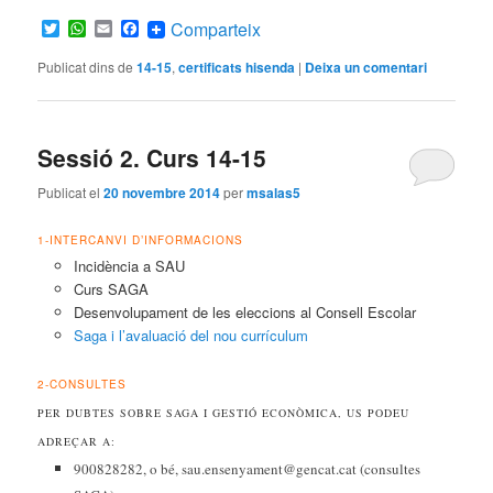
Twitter
WhatsApp
Email
Facebook
Comparteix
Publicat dins de
14-15
,
certificats hisenda
|
Deixa un comentari
Sessió 2. Curs 14-15
Publicat el
20 novembre 2014
per
msalas5
1-INTERCANVI D’INFORMACIONS
Incidència a SAU
Curs SAGA
Desenvolupament de les eleccions al Consell Escolar
Saga i l’avaluació del nou currículum
2-CONSULTES
PER DUBTES SOBRE SAGA I GESTIÓ ECONÒMICA, US PODEU
ADREÇAR A:
900828282, o bé, sau.ensenyament@gencat.cat (consultes