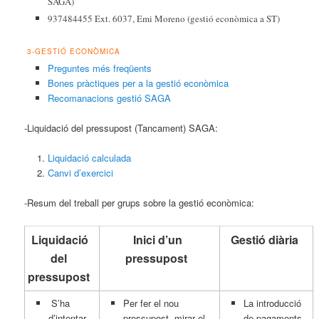
SAGA)
937484455 Ext. 6037, Emi Moreno (gestió econòmica a ST)
3-GESTIÓ ECONÒMICA
Preguntes més freqüents
Bones pràctiques per a la gestió econòmica
Recomanacions gestió SAGA
-Liquidació del pressupost (Tancament) SAGA:
Liquidació calculada
Canvi d’exercici
-Resum del treball per grups sobre la gestió econòmica:
Liquidació
Inici d’un
Gestió diària
del
pressupost
pressupost
S’ha
Per fer el nou
La introducció
d’intentar
pressupost mirar el
de pagaments