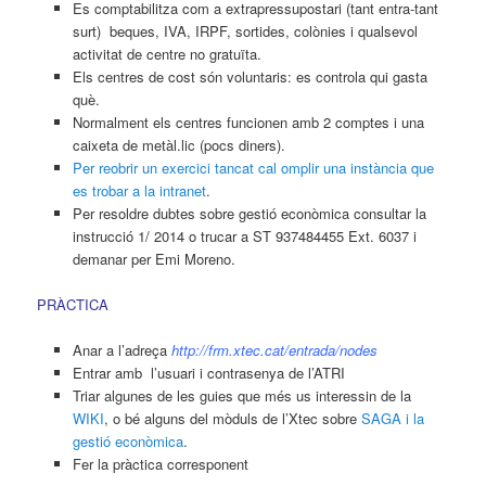
Es comptabilitza com a extrapressupostari (tant entra-tant
surt) beques, IVA, IRPF, sortides, colònies i qualsevol
activitat de centre no gratuïta.
Els centres de cost són voluntaris: es controla qui gasta
què.
Normalment els centres funcionen amb 2 comptes i una
caixeta de metàl.lic (pocs diners).
Per reobrir un exercici tancat cal omplir una instància que
es trobar a la intranet
.
Per resoldre dubtes sobre gestió econòmica consultar la
instrucció 1/ 2014 o trucar a ST
937484455 Ext. 6037
i
demanar per
Emi Moreno.
PRÀCTICA
Anar a l’adreça
http://frm.xtec.cat/entrada/nodes
E
ntrar amb l’usuari i contrasenya de l’ATRI
Triar algunes de les guies que més us interessin de la
WIKI
, o bé alguns del mòduls de l’Xtec sobre
SAGA i la
gestió econòmica
.
Fer la pràctica corresponent