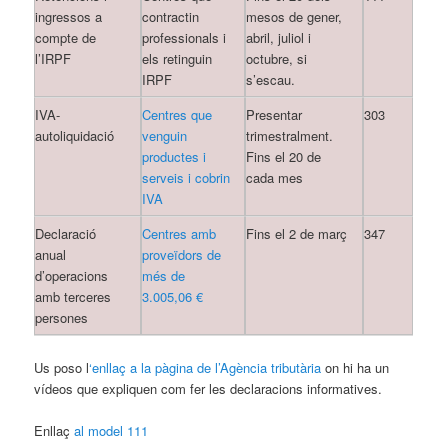
ingressos a
contractin
mesos de gener,
compte de
professionals i
abril, juliol i
l’IRPF
els retinguin
octubre, si
IRPF
s’escau.
IVA-
Centres que
Presentar
303
autoliquidació
venguin
trimestralment.
productes i
Fins el 20 de
serveis i cobrin
cada mes
IVA
Declaració
Centres amb
Fins el 2 de març
347
anual
proveïdors de
d’operacions
més de
amb terceres
3.005,06 €
persones
Us poso l
‘enllaç a la pàgina de l’Agència tributària
on hi ha un
vídeos que expliquen com fer les declaracions informatives.
Enllaç
al model 111