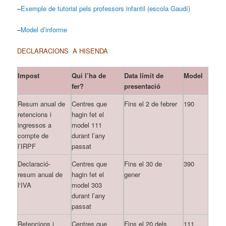
–
Exemple de tutorial pels professors infantil (escola Gaudí)
–
Model d’informe
DECLARACIONS A HISENDA
Impost
Qui l’ha de
Data límit de
Model
fer?
presentació
Resum anual de
Centres que
Fins el 2 de febrer
190
retencions i
hagin fet el
ingressos a
model 111
compte de
durant l’any
l’IRPF
passat
Declaració-
Centres que
Fins el 30 de
390
resum anual de
hagin fet el
gener
l‘IVA
model 303
durant l’any
passat
Retencions i
Centres que
Fins el 20 dels
111