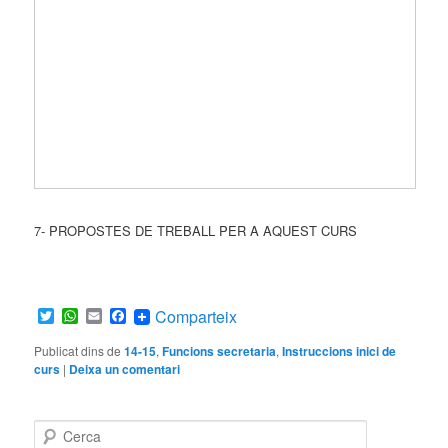
7- PROPOSTES DE TREBALL PER A AQUEST CURS
Twitter
WhatsApp
Email
Facebook
Comparteix
Publicat dins de
14-15
,
Funcions secretaria
,
Instruccions inici de
curs
|
Deixa un comentari
C