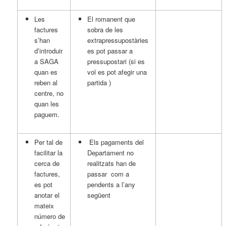
Les
El romanent que
factures
sobra de les
s’han
extrapressupostàries
d’introduir
es pot passar a
a SAGA
pressupostari (si es
quan es
vol es pot afegir una
reben al
partida )
centre, no
quan les
paguem.
Per tal de
Els pagaments del
facilitar la
Departament no
cerca de
realitzats han de
factures,
passar com a
es pot
pendents a l’any
anotar el
següent
mateix
número de