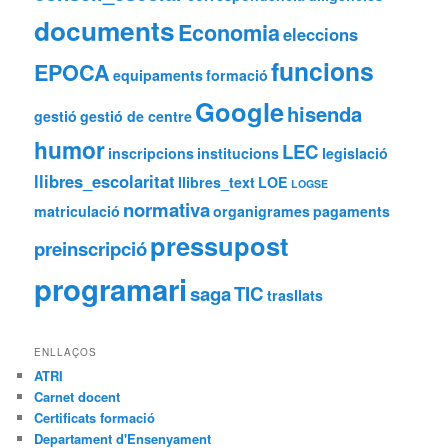
documents
Economia
eleccions
funcions
EPOCA
equipaments
formació
Google
hisenda
gestió
gestió de centre
humor
LEC
inscripcions
institucions
legislació
llibres_escolaritat
llibres_text
LOE
LOGSE
normativa
matriculació
organigrames
pagaments
pressupost
preinscripció
programari
saga
TIC
trasllats
ENLLAÇOS
ATRI
Carnet docent
Certificats formació
Departament d'Ensenyament