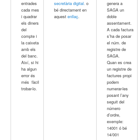
entrades
secretària digital.
o
genera a
cada mes
bé directament en
SAGA un
i quadrar
aquest
enllaç
.
doble
els diners
assentament.
del
A cada factura
compte i
s’ha de posar
la caixeta
el núm. de
amb els
registre de
del banc.
SAGA.
Així, si hi
Quan es crea
ha algun
un registre de
error és
factures propi
més fàcil
podem
trobar-lo.
numerar-les
posant l’any
seguit del
número
d’ordre,
exemple:
14001 ó bé
14/001