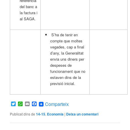
referència
del banc a
la factura i
al SAGA.
S’ha de tenir en
compte que moltes
vegades, cap a final
d’any, la Generalitat
envia uns diners per
despeses de
funcionament que no
estaven dins de la
previsió inicial.
Twitter
WhatsApp
Email
Facebook
Comparteix
Publicat dins de
14-15
,
Economia
|
Deixa un comentari