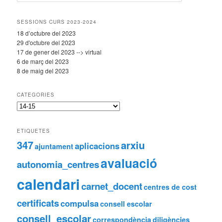
e
r
c
SESSIONS CURS 2023-2024
a
18 d’octubre del 2023
29 d'octubre del 2023
17 de gener del 2023 --> virtual
6 de març del 2023
8 de maig del 2023
CATEGORIES
C
a
t
ETIQUETES
e
347
arxiu
g
aplicacions
ajuntament
o
avaluació
autonomia_centres
r
i
calendari
e
carnet_docent
centres de cost
s
certificats
compulsa
consell escolar
consell_escolar
correspondència
diligències