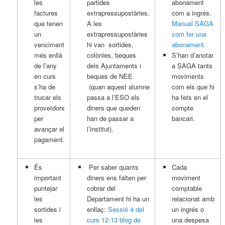
les
partides
abonament
factures
extrapressupostàries.
com a ingrés.
que tenen
A les
Manual SAGA
un
extrapressupostàries
com fer una
venciment
hi van sortides,
abonament.
més enllà
colònies, beques
S’han d’anotar
de l’any
dels Ajuntaments i
a SAGA tants
en curs
beques de NEE
moviments
s’ha de
(quan aquest alumne
com els que hi
trucar els
passa a l’ESO els
ha fets en el
proveïdors
diners que queden
compte
per
han de passar a
bancari.
avançar el
l’institut).
pagament.
És
Per saber quants
Cada
important
diners ens falten per
moviment
puntejar
cobrar del
comptable
les
Departament hi ha un
relacionat amb
sortides i
enllaç:
Sessió 4 del
un ingrés o
les
curs 12-13 blog de
una despesa