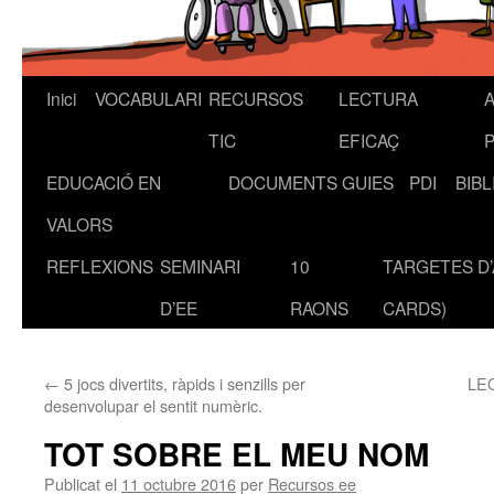
Inici
VOCABULARI
RECURSOS
LECTURA
A
Vés
TIC
EFICAÇ
al
EDUCACIÓ EN
DOCUMENTS
GUIES
PDI
BIB
contingut
VALORS
REFLEXIONS
SEMINARI
10
TARGETES D’
D’EE
RAONS
CARDS)
←
5 jocs divertits, ràpids i senzills per
LE
desenvolupar el sentit numèric.
TOT SOBRE EL MEU NOM
Publicat el
11 octubre 2016
per
Recursos ee