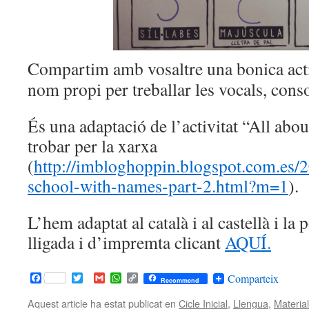
Compartim amb vosaltre una bonica activ
nom propi per treballar les vocals, conson
És una adaptació de l’activitat “All ab
trobar per la xarxa
(
http://imbloghoppin.blogspot.com.es/2
school-with-names-part-2.html?m=1
).
L’hem adaptat al català i al castellà i la 
lligada i d’impremta clicant
AQUÍ.
Facebook
Twitter
Gmail
WhatsApp
Copy
Comparteix
Recommend
Link
Aquest article ha estat publicat en
Cicle Inicial
,
Llengua
,
Materia