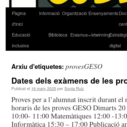
Pàgina
Informació
Organització
Ensenyaments
Doc
Vés
d'inici
cen
al
Educació
Biblioteca
Erasmus+/etwinning
Estratèg
contingut
inclusiva
digital
provesGESO
Arxiu d'etiquetes:
Dates dels exàmens de les p
Publicat el
16 març 2025
per
Sonia Ruiz
Proves per a l’alumnat inscrit durant el 
horaris de les proves GESO Dimarts 2
10:00- 11:00 Matemàtiques 12:00 -13:
Informàtica 15:30 – 17:00 Publicació a