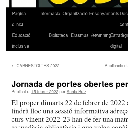
Pàgina
Informació
Organització
Ensenyaments
Doc
Vés
d'inici
cen
al
Educació
Biblioteca
Erasmus+/etwinning
Estratèg
contingut
inclusiva
digital
←
CARNESTOLTES 2022
Publicació de
Jornada de portes obertes per
Publicat el
15 febrer 2022
per
Sonia Ruiz
El proper dimarts 22 de febrer de 2022 
tindrà lloc una sessió informativa adreça
curs vinent 2022-23 han de fer una matr
secundària obligatòria i que volen conèi