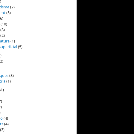
)
tisme
(2)
ent
(5)
6)
(10)
(3)
(2)
atura
(1)
superficial
(5)
)
2)
ques
(3)
ria
(1)
31)
7)
)
)
ió
(4)
ts
(4)
(3)