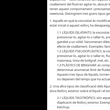
cisallament del fluid en agitar-lo, abocar-l
tenen aquest comportament i precisament 
newtonià. Distingirem tres grans tipus ge
1. Aquells en què la viscositat és modific
estat inicial si aquest esforç ha desapareg
1.1 LÍQUIDS DILATANTS: la viscositat
pressionar-lo, agitar-lo o tallar-lo, 
gairebé a un sòlid. S’anomenen dileta
efecte de cisallament. Exemples: far
1.2 LÍQUIDS PSEUDOPLÀSTICS: la visco
pressionar-lo, agitar-lo o tallar-lo, 
maionesa, tinta de bolígraf, mel, etc.
1.3 PLÀSTICS DE BINGHAM: es comport
determinat anomenat límit de fluïde
Aquests tres tipus de líquids, tornen 
no depenen del temps que ha actuat 
2. Una altra tipus de classificació dels l
dura l’esforç exterior sobre el líquid i el t
2.1 LÍQUIDS TIXOTRÒPICS: són aquell
d’aplicació de l’esforç exterior. Exemp
Ketchup.