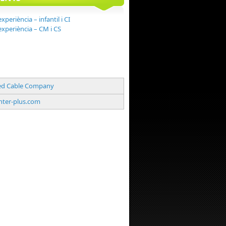
experiència – infantil i CI
'experiència – CM i CS