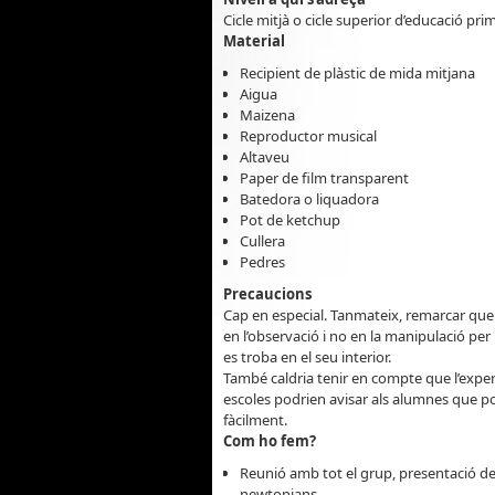
Cicle mitjà o cicle superior d’educació pri
Material
Recipient de plàstic de mida mitjana
Aigua
Maizena
Reproductor musical
Altaveu
Paper de film transparent
Batedora o liquadora
Pot de ketchup
Cullera
Pedres
Precaucions
Cap en especial. Tanmateix, remarcar que 
en l’observació i no en la manipulació per
es troba en el seu interior.
També caldria tenir en compte que l’exper
escoles podrien avisar als alumnes que por
fàcilment.
Com ho fem?
Reunió amb tot el grup, presentació del t
newtonians.