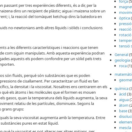
força
(5
n passant per tres experiències diferents, és a dir, per la
magne
aizena dins un recipient de plàstic; aigua i maizena sobre un
movim
ent; i, la reacció del tomàquet ketchup dins la batedora en
òptica
(
pressió
ds no-newtonians amb altres líquids i sòlids i conclusions
reacció
rotació
temper
tensió 
ts a les diferents característiques i reaccions que tenen
 de com siguin manipulats. Amb aquesta experiència podran
General
(5
des aquests els podem confondre per un sòlid pels trets
geologia
(
mporten.
roca
(1)
matemàti
 gasos són fluids, perquè són substàncies que es poden
geomet
pressions de cisallament. Per caracteritzar un fluid es fan
ífics, la densitat i la viscositat. Nosaltres ens centrarem en els
química
(
a en què els àtoms i les molècules que el formen es mouen
àcid
(3)
a dels gasos, quan la temperatura dels líquids augmenta, la seva
aigua
(
 moviment relatiu de les partícules, disminueix. Segons la
àtom
(2
os grans grups:
base
(3
disoluc
quals la seva viscositat augmenta amb la temperatura. Entre
elemen
s substàncies pures en estat líquid.
mescla
uè la viscositat es pot alterar per altres mitjans, per