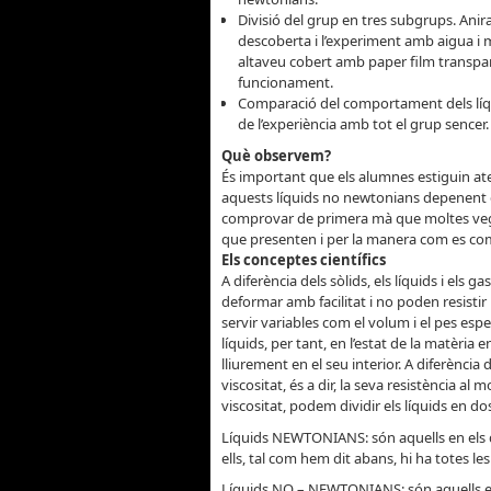
Divisió del grup en tres subgrups. Anira
descoberta i l’experiment amb aigua i m
altaveu cobert amb paper film transpar
funcionament.
Comparació del comportament dels líqui
de l’experiència amb tot el grup sencer.
Què observem?
És important que els alumnes estiguin aten
aquests líquids no newtonians depenent
comprovar de primera mà que moltes vega
que presenten i per la manera com es co
Els conceptes científics
A diferència dels sòlids, els líquids i els
deformar amb facilitat i no poden resistir 
servir variables com el volum i el pes espec
líquids, per tant, en l’estat de la matèri
lliurement en el seu interior. A diferènci
viscositat, és a dir, la seva resistència al
viscositat, podem dividir els líquids en d
Líquids NEWTONIANS: són aquells en els 
ells, tal com hem dit abans, hi ha totes le
Líquids NO – NEWTONIANS: són aquells en q