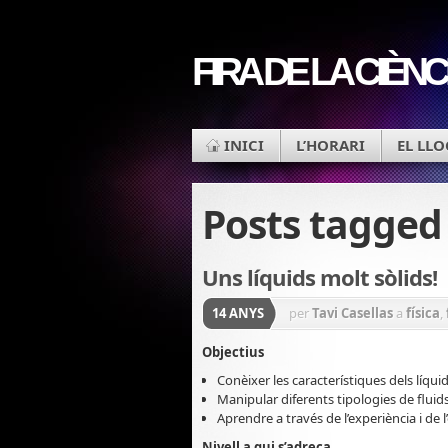
FIRA DE LA CIÈNC
INICI
L’HORARI
EL LLO
Posts tagge
Uns líquids molt sòlids!
14 ANYS
per
Tavi Casellas
a
física
,
Objectius
Conèixer les característiques dels líqu
Manipular diferents tipologies de fluids
Aprendre a través de l’experiència i de l
Nivell a qui s’adreça