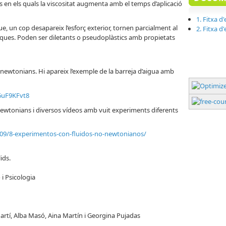
 en els quals la viscositat augmenta amb el temps d’aplicació
1. Fitxa d'
, un cop desapareix l’esforç exterior, tornen parcialment al
2. Fitxa d
stiques. Poden ser diletants o pseudoplàstics amb propietats
 newtonians. Hi apareix l’exemple de la barreja d’aigua amb
6uF9KFvt8
 newtonians i diversos vídeos amb vuit experiments diferents
/09/8-experimentos-con-fluidos-no-newtonianos/
ids.
 i Psicologia
rtí, Alba Masó, Aina Martín i Georgina Pujadas