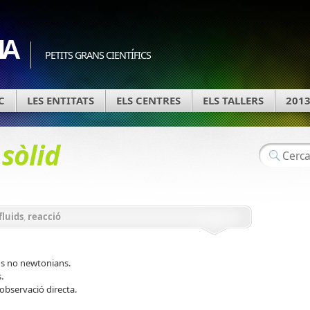
IA
PETITS GRANS CIENTÍFICS
C
LES ENTITATS
ELS CENTRES
ELS TALLERS
201
d
sòlid
fluids
,
reacció
ids no newtonians.
.
’observació directa.