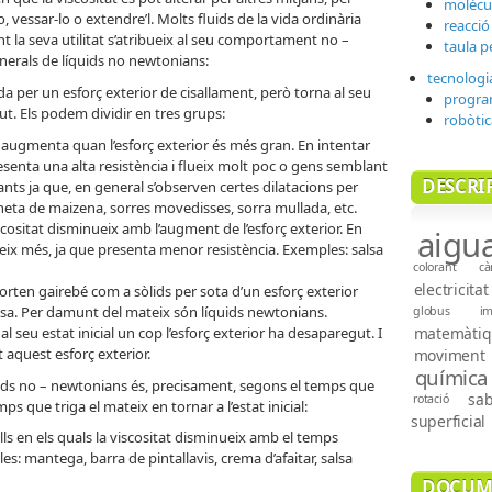
molècu
o, vessar-lo o extendre’l. Molts fluids de la vida ordinària
reacció
la seva utilitat s’atribueix al seu comportament no –
taula p
nerals de líquids no newtonians:
tecnologi
ada per un esforç exterior de cisallament, però torna al seu
progra
ut. Els podem dividir en tres grups:
robòtic
 augmenta quan l’esforç exterior és més gran. En intentar
presenta una alta resistència i flueix molt poc o gens semblant
DESCRI
nts ja que, en general s’observen certes dilatacions per
ineta de maizena, sorres movedisses, sorra mullada, etc.
sitat disminueix amb l’augment de l’esforç exterior. En
aigu
flueix més, ja que presenta menor resistència. Exemples: salsa
colorant
cà
electricitat
en gairebé com a sòlids per sota d’un esforç exterior
sa. Per damunt del mateix són líquids newtonians.
globus
i
al seu estat inicial un cop l’esforç exterior ha desaparegut. I
matemàtiq
aquest esforç exterior.
moviment
química
íquids no – newtonians és, precisament, segons el temps que
sa
rotació
emps que triga el mateix en tornar a l’estat inicial:
superficial
s en els quals la viscositat disminueix amb el temps
les: mantega, barra de pintallavis, crema d’afaitar, salsa
DOCUM