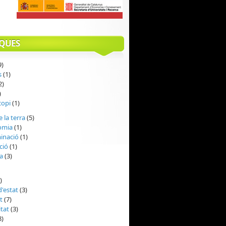
QUES
9)
s
(1)
2)
)
copi
(1)
e la terra
(5)
omia
(1)
inació
(1)
ció
(1)
a
(3)
)
d'estat
(3)
t
(7)
itat
(3)
8)