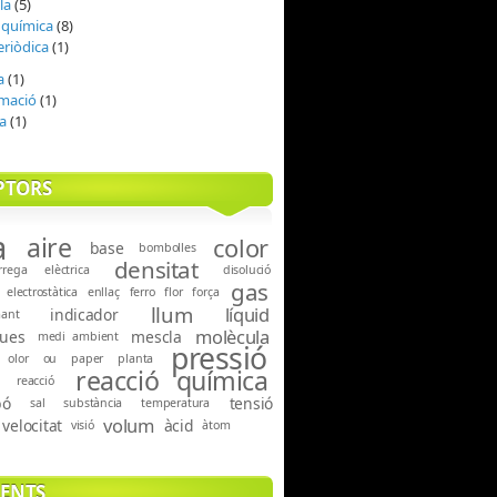
la
(5)
 química
(8)
eriòdica
(1)
a
(1)
mació
(1)
a
(1)
PTORS
a
aire
color
base
bombolles
densitat
rrega elèctrica
disolució
gas
electrostàtica
enllaç
ferro
flor
força
llum
líquid
indicador
mant
molècula
ues
mescla
medi ambient
pressió
olor
ou
paper
planta
reacció química
reacció
bó
tensió
sal
substància
temperatura
volum
velocitat
àcid
visió
àtom
ENTS