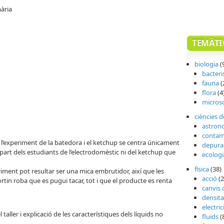
mària
TEMÀTI
biologia
(
bacteri
fauna
(
flora
(4
micros
ciències d
astron
contam
l’experiment de la batedora i el ketchup se centra únicament
depura
 part dels estudiants de l’electrodomèstic ni del ketchup que
ecologi
física
(38)
iment pot resultar ser una mica embrutidor, així que les
acció
(2
tin roba que es pugui tacar, tot i que el producte es renta
canvis 
densita
electric
aller i explicació de les característiques dels líquids no
fluids
(