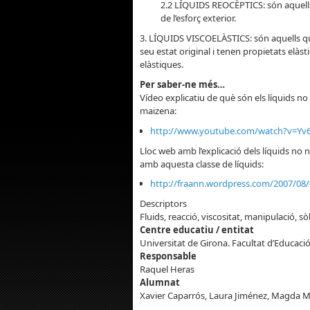
2.2 LÍQUIDS REOCÈPTICS: són aquells
de l’esforç exterior.
3. LÍQUIDS VISCOELÀSTICS: són aquells que
seu estat original i tenen propietats elà
elàstiques.
Per saber-ne més…
Vídeo explicatiu de què són els líquids no
maizena:
http://www.youtube.com/watch?v=Yv
Lloc web amb l’explicació dels líquids no
amb aquesta classe de líquids:
http://fraann.wordpress.com/2007/08
Descriptors
Fluids, reacció, viscositat, manipulació, sòl
Centre educatiu / entitat
Universitat de Girona. Facultat d’Educació
Responsable
Raquel Heras
Alumnat
Xavier Caparrós, Laura Jiménez, Magda Ma