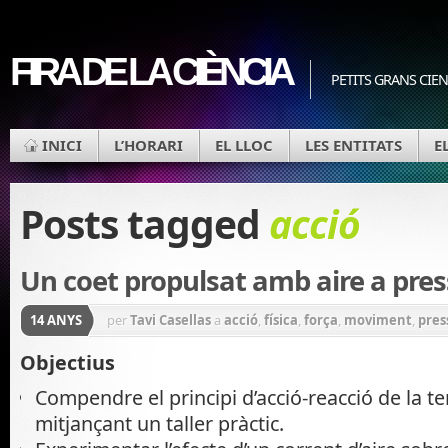
FIRA DE LA CIÈNCIA
PETITS GRANS CIEN
INICI
L’HORARI
EL LLOC
LES ENTITATS
E
Posts tagged
acció
Un coet propulsat amb aire a pres
14 ANYS
per
Tavi Casellas
a
acció
,
física
,
força
,
moviment
,
pres
Objectius
Compendre el principi d’acció-reacció de la t
mitjançant un taller pràctic.