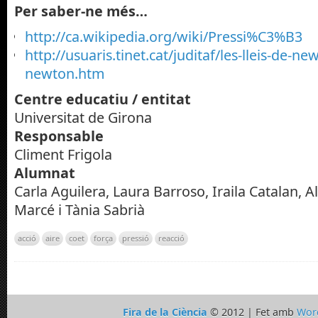
Per saber-ne més…
http://ca.wikipedia.org/wiki/Pressi%C3%B3
http://usuaris.tinet.cat/juditaf/les-lleis-de-new
newton.htm
Centre educatiu / entitat
Universitat de Girona
Responsable
Climent Frigola
Alumnat
Carla Aguilera, Laura Barroso, Iraila Catalan, A
Marcé i Tània Sabrià
acció
aire
coet
força
pressió
reacció
Fira de la Ciència
© 2012 | Fet amb
Wor