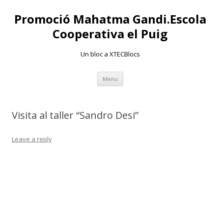
Promoció Mahatma Gandi.Escola
Cooperativa el Puig
Un bloc a XTECBlocs
Skip
Menu
to
content
Visita al taller “Sandro Desi”
Leave a reply