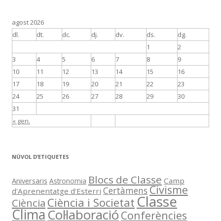
agost 2026
dl.
dt.
dc.
dj.
dv.
ds.
dg.
1
2
3
4
5
6
7
8
9
10
11
12
13
14
15
16
17
18
19
20
21
22
23
24
25
26
27
28
29
30
31
« gen.
NÚVOL D’ETIQUETES
Blocs de Classe
Aniversaris
Camp
Astronomia
Civisme
Certàmens
d'Aprenentatge d'Esterri
Classe
Ciència i Societat
Ciència
Clima
Col·laboració
Conferències