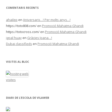
d
’
COMENTARIS RECENTS
a
r
x
ahailep
en
Aniversaris…! Per molts anys…!
i
u
https://toto808.com/
en
Promoció Mahatma Ghandi
s
https://totocross.com/
en
Promoció Mahatma Ghandi
igoal huay
en
Gràcies Joana…!
Dubai classifieds
en
Promoció Mahatma Ghandi
VISITES AL BLOC
visites
DIARI DE L’ESCOLA DE VILAWEB