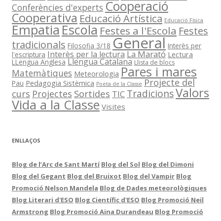
Cooperació
Conferències d'experts
Cooperativa
Educació Artística
Educació Física
Empatia
Escola
Festes a l'Escola
Festes
General
tradicionals
Filosofia 3/18
Interès per
La Marató
Interès per la lectura
Lectura
l'escriptura
Llengua Catalana
LLengua Anglesa
Llista de blocs
Pares i mares
Matemàtiques
Meteorologia
Projecte del
Pedagogia Sistèmica
Pau
Poeta de la Classe
Valors
Sortides
Tradicions
curs
Projectes
TIC
Vida a la Classe
Visites
ENLLAÇOS
Blog de l’Arc de Sant Martí
Blog del Sol
Blog del Dimoni
Blog del Gegant
Blog del Bruixot
Blog del Vampir
Blog
Promoció Nelson Mandela
Blog de Dades meteorològiques
Blog Literari d'ESO
Blog Científic d'ESO
Blog Promoció Neil
Armstrong
Blog Promoció Aina Durandeau
Blog Promoció