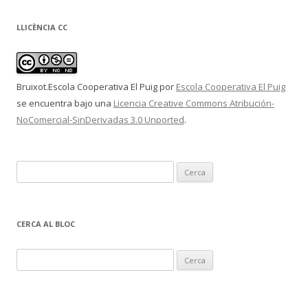
LLICÈNCIA CC
Bruixot.Escola Cooperativa El Puig
por
Escola Cooperativa El Puig
se encuentra bajo una
Licencia Creative Commons Atribución-
NoComercial-SinDerivadas 3.0 Unported
.
C
e
r
c
CERCA AL BLOC
a
:
C
e
r
c