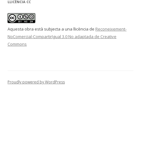
LLICÈNCIA CC
a
:
Aquesta obra està subjecta a una llicència de
Reconeixement-
NoComercial-CompartirIgual 3.0 No adaptada de Creative
Commons
Proudly powered by WordPress