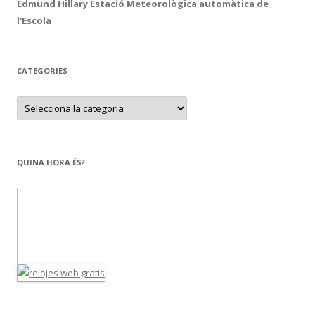
Edmund Hillary
Estació Meteorològica automàtica de
l'Escola
CATEGORIES
C
a
t
e
g
o
r
QUINA HORA ÉS?
i
e
s