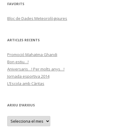
FAVORITS
Bloc de Dades Meteorològiqures
ARTICLES RECENTS
Promoció Mahatma Ghandi
Bon estiu…!
Aniversaris…! Per molts anys…!
Jornada esportiva 2014
L’Escola amb Càritas
ARXIU D’ARXIUS
A
r
x
i
u