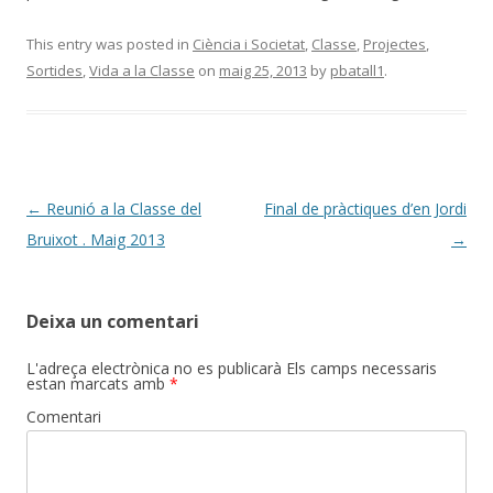
This entry was posted in
Ciència i Societat
,
Classe
,
Projectes
,
Sortides
,
Vida a la Classe
on
maig 25, 2013
by
pbatall1
.
Post
←
Reunió a la Classe del
Final de pràctiques d’en Jordi
navigation
Bruixot . Maig 2013
→
Deixa un comentari
L'adreça electrònica no es publicarà
Els camps necessaris
estan marcats amb
*
Comentari