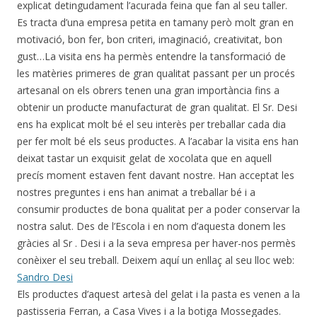
explicat detingudament l’acurada feina que fan al seu taller.
Es tracta d’una empresa petita en tamany però molt gran en
motivació, bon fer, bon criteri, imaginació, creativitat, bon
gust…La visita ens ha permès entendre la tansformació de
les matèries primeres de gran qualitat passant per un procés
artesanal on els obrers tenen una gran importància fins a
obtenir un producte manufacturat de gran qualitat. El Sr. Desi
ens ha explicat molt bé el seu interès per treballar cada dia
per fer molt bé els seus productes. A l’acabar la visita ens han
deixat tastar un exquisit gelat de xocolata que en aquell
precís moment estaven fent davant nostre. Han acceptat les
nostres preguntes i ens han animat a treballar bé i a
consumir productes de bona qualitat per a poder conservar la
nostra salut. Des de l’Escola i en nom d’aquesta donem les
gràcies al Sr . Desi i a la seva empresa per haver-nos permès
conèixer el seu treball. Deixem aquí un enllaç al seu lloc web:
Sandro Desi
Els productes d’aquest artesà del gelat i la pasta es venen a la
pastisseria Ferran, a Casa Vives i a la botiga Mossegades.