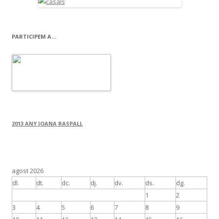
PARTICIPEM A…
2013 ANY JOANA RASPALL
agost 2026
dl.
dt.
dc.
dj.
dv.
ds.
dg.
1
2
3
4
5
6
7
8
9