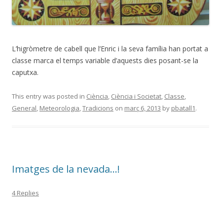
L’higròmetre de cabell que l’Enric i la seva família han portat a
classe marca el temps variable d’aquests dies posant-se la
caputxa.
This entry was posted in
Ciència
,
Ciència i Societat
,
Classe
,
General
,
Meteorologia
,
Tradicions
on
març 6, 2013
by
pbatall1
.
Imatges de la nevada…!
4 Replies