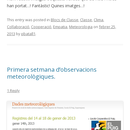
han portat…! Fantàstic! Quines imatges…!
This entry was posted in
Blocs de Classe
,
Classe
,
Clima
,
Col·laboració
,
Cooperació
,
Empatia
,
Meteorologia
on
febrer 25,
2013
by
pbatall1
.
Primera setmana d’observacions
meteorològiques.
1 Reply