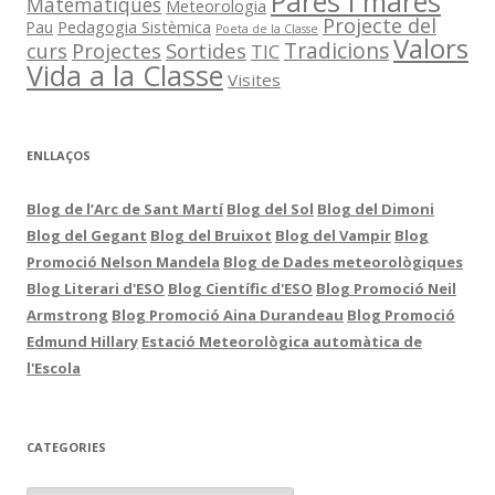
Pares i mares
Matemàtiques
Meteorologia
Projecte del
Pedagogia Sistèmica
Pau
Poeta de la Classe
Valors
Sortides
Tradicions
curs
Projectes
TIC
Vida a la Classe
Visites
ENLLAÇOS
Blog de l’Arc de Sant Martí
Blog del Sol
Blog del Dimoni
Blog del Gegant
Blog del Bruixot
Blog del Vampir
Blog
Promoció Nelson Mandela
Blog de Dades meteorològiques
Blog Literari d'ESO
Blog Científic d'ESO
Blog Promoció Neil
Armstrong
Blog Promoció Aina Durandeau
Blog Promoció
Edmund Hillary
Estació Meteorològica automàtica de
l'Escola
CATEGORIES
C