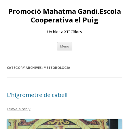
Promoció Mahatma Gandi.Escola
Cooperativa el Puig
Un bloc a XTECBlocs
Skip
Menu
to
content
CATEGORY ARCHIVES:
METEOROLOGIA
L’higròmetre de cabell
Leave a reply