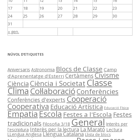
10
11
12
13
14
15
16
17
18
19
20
21
22
23
24
25
26
27
28
29
30
31
« gen.
NÚVOL D’ETIQUETES
Blocs de Classe
Aniversaris
Camp
Astronomia
Civisme
Certàmens
d'Aprenentatge d'Esterri
Classe
Ciència i Societat
Ciència
Clima
Col·laboració
Conferències
Cooperació
Conferències d'experts
Cooperativa
Educació Artística
Educació Física
Empatia
Escola
Festes a l'Escola
Festes
General
tradicionals
Filosofia 3/18
Interès per
La Marató
Interès per la lectura
Lectura
l'escriptura
Llengua Catalana
LLengua Anglesa
Llista de blocs