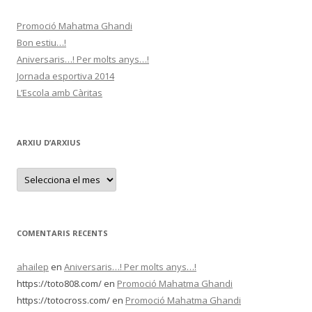
Promoció Mahatma Ghandi
Bon estiu…!
Aniversaris…! Per molts anys…!
Jornada esportiva 2014
L’Escola amb Càritas
ARXIU D’ARXIUS
A
r
x
i
u
d
’
COMENTARIS RECENTS
a
r
x
ahailep
en
Aniversaris…! Per molts anys…!
i
u
https://toto808.com/
en
Promoció Mahatma Ghandi
s
https://totocross.com/
en
Promoció Mahatma Ghandi