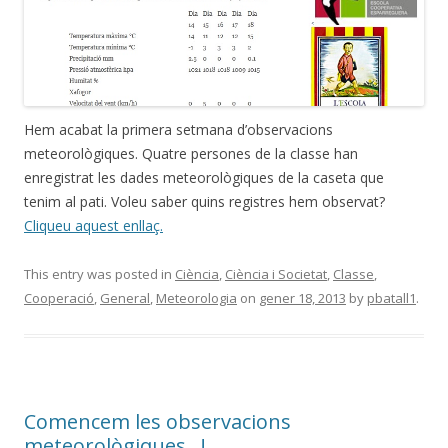
Hem acabat la primera setmana d’observacions
meteorològiques. Quatre persones de la classe han
enregistrat les dades meteorològiques de la caseta que
tenim al pati. Voleu saber quins registres hem observat?
Cliqueu aquest enllaç.
This entry was posted in
Ciència
,
Ciència i Societat
,
Classe
,
Cooperació
,
General
,
Meteorologia
on
gener 18, 2013
by
pbatall1
.
Comencem les observacions
meteorològiques…!