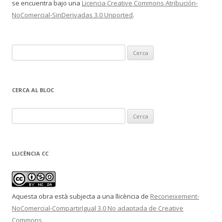
se encuentra bajo una
Licencia Creative Commons Atribución-
NoComercial-SinDerivadas 3.0 Unported
.
C
e
r
c
CERCA AL BLOC
a
:
C
e
r
c
LLICÈNCIA CC
a
:
Aquesta obra està subjecta a una llicència de
Reconeixement-
NoComercial-CompartirIgual 3.0 No adaptada de Creative
Commons