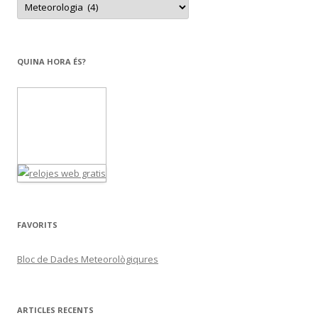
a
t
e
g
o
r
QUINA HORA ÉS?
i
e
s
FAVORITS
Bloc de Dades Meteorològiqures
ARTICLES RECENTS