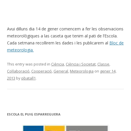
Avui dilluns dia 14 de gener comencem a fer les observacions
meteorològiques a las caseta que tenim al pati de l’Escola.
Cada setmana recollirem les dades i les publicarem al
Bloc de
meteorologia.
This entry was posted in
Ciència
,
Ciència i Societat
,
Classe
,
Col·laboració
,
Cooperació
,
General
,
Meteorologia
on
gener 14,
2013
by
pbatall1
.
ESCOLA EL PUIG ESPARREGUERA