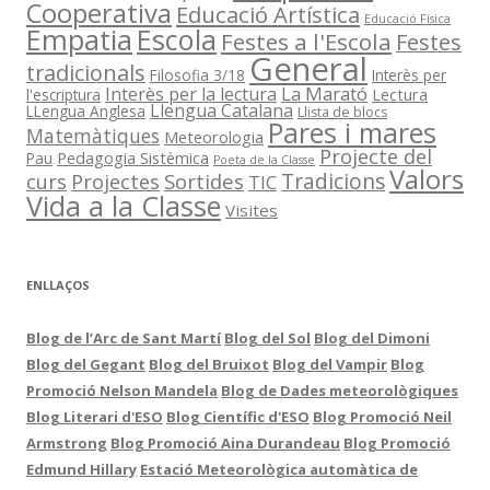
Cooperativa
Educació Artística
Educació Física
Empatia
Escola
Festes a l'Escola
Festes
General
tradicionals
Filosofia 3/18
Interès per
La Marató
Interès per la lectura
Lectura
l'escriptura
Llengua Catalana
LLengua Anglesa
Llista de blocs
Pares i mares
Matemàtiques
Meteorologia
Projecte del
Pedagogia Sistèmica
Pau
Poeta de la Classe
Valors
Sortides
Tradicions
curs
Projectes
TIC
Vida a la Classe
Visites
ENLLAÇOS
Blog de l’Arc de Sant Martí
Blog del Sol
Blog del Dimoni
Blog del Gegant
Blog del Bruixot
Blog del Vampir
Blog
Promoció Nelson Mandela
Blog de Dades meteorològiques
Blog Literari d'ESO
Blog Científic d'ESO
Blog Promoció Neil
Armstrong
Blog Promoció Aina Durandeau
Blog Promoció
Edmund Hillary
Estació Meteorològica automàtica de