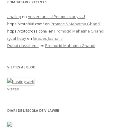
’
COMENTARIS RECENTS
a
r
x
ahailep
en
Aniversaris…! Per molts anys…!
i
u
https://toto808.com/
en
Promoció Mahatma Ghandi
s
https://totocross.com/
en
Promoció Mahatma Ghandi
igoal huay
en
Gràcies Joana…!
Dubai classifieds
en
Promoció Mahatma Ghandi
VISITES AL BLOC
visites
DIARI DE L’ESCOLA DE VILAWEB