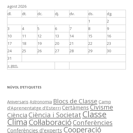
agost 2026
dl.
dt.
dc.
dj.
dv.
ds.
dg.
1
2
3
4
5
6
7
8
9
10
11
12
13
14
15
16
17
18
19
20
21
22
23
24
25
26
27
28
29
30
31
« gen.
NÚVOL D’ETIQUETES
Blocs de Classe
Aniversaris
Camp
Astronomia
Civisme
Certàmens
d'Aprenentatge d'Esterri
Classe
Ciència i Societat
Ciència
Clima
Col·laboració
Conferències
Cooperació
Conferències d'experts