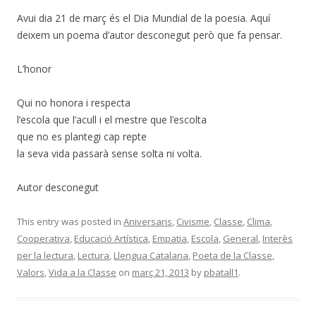
Avui dia 21 de març és el Dia Mundial de la poesia. Aquí
deixem un poema d’autor desconegut però que fa pensar.
L’honor
Qui no honora i respecta
l’escola que l’acull i el mestre que l’escolta
que no es plantegi cap repte
la seva vida passarà sense solta ni volta.
Autor desconegut
This entry was posted in
Aniversaris
,
Civisme
,
Classe
,
Clima
,
Cooperativa
,
Educació Artística
,
Empatia
,
Escola
,
General
,
Interès
per la lectura
,
Lectura
,
Llengua Catalana
,
Poeta de la Classe
,
Valors
,
Vida a la Classe
on
març 21, 2013
by
pbatall1
.