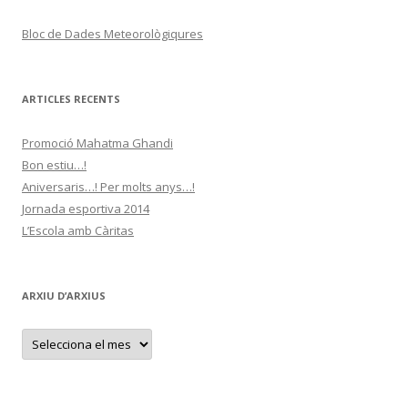
Bloc de Dades Meteorològiqures
ARTICLES RECENTS
Promoció Mahatma Ghandi
Bon estiu…!
Aniversaris…! Per molts anys…!
Jornada esportiva 2014
L’Escola amb Càritas
ARXIU D’ARXIUS
A
r
x
i
u
d