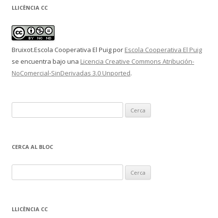
LLICÈNCIA CC
Bruixot.Escola Cooperativa El Puig
por
Escola Cooperativa El Puig
se encuentra bajo una
Licencia Creative Commons Atribución-
NoComercial-SinDerivadas 3.0 Unported
.
C
e
r
c
CERCA AL BLOC
a
:
C
e
r
c
LLICÈNCIA CC
a