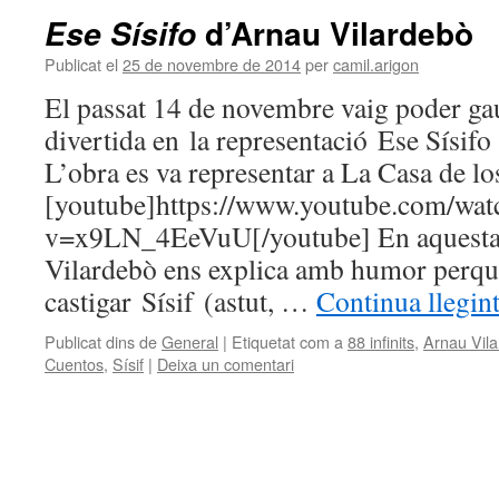
d’Arnau Vilardebò
Ese Sísifo
Publicat el
25 de novembre de 2014
per
camil.arigon
El passat 14 de novembre vaig poder ga
divertida en la representació Ese Sísif
L’obra es va representar a La Casa de lo
[youtube]https://www.youtube.com/wat
v=x9LN_4EeVuU[/youtube] En aquesta 
Vilardebò ens explica amb humor perquè
castigar Sísif (astut, …
Continua llegin
Publicat dins de
General
|
Etiquetat com a
88 infinits
,
Arnau Vil
Cuentos
,
Sísif
|
Deixa un comentari