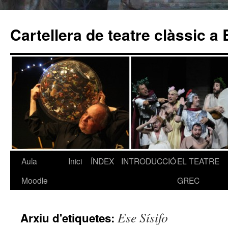
Cartellera de teatre clàssic a
Aula
Inici
ÍNDEX
INTRODUCCIÓ
EL TEATRE
Vés
Moodle
GREC
al
contingut
Ese Sísifo
Arxiu d'etiquetes: