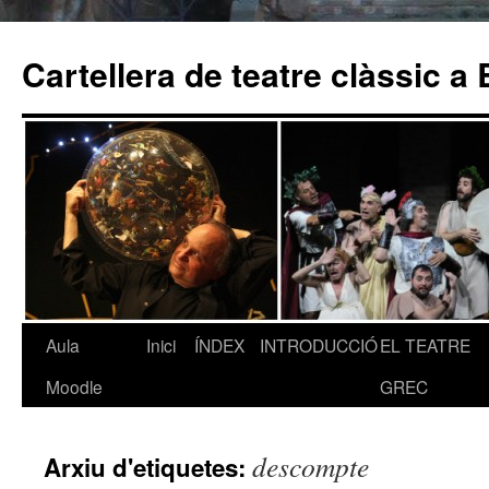
Cartellera de teatre clàssic a
Aula
Inici
ÍNDEX
INTRODUCCIÓ
EL TEATRE
Vés
Moodle
GREC
al
contingut
descompte
Arxiu d'etiquetes: