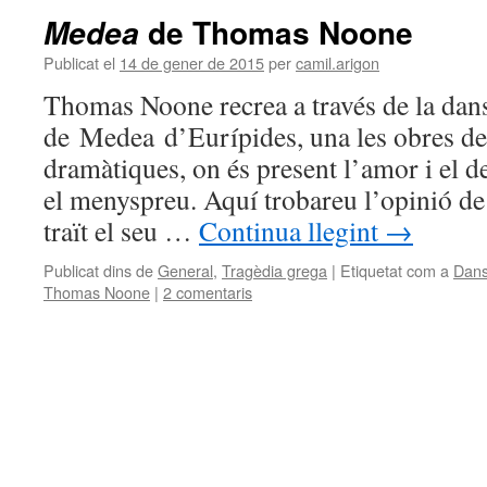
de Thomas Noone
Medea
Publicat el
14 de gener de 2015
per
camil.arigon
Thomas Noone recrea a través de la dans
de Medea d’Eurípides, una les obres de
dramàtiques, on és present l’amor i el d
el menyspreu. Aquí trobareu l’opinió d
traït el seu …
Continua llegint
→
Publicat dins de
General
,
Tragèdia grega
|
Etiquetat com a
Dan
Thomas Noone
|
2 comentaris