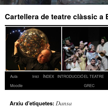
Cartellera de teatre clàssic a
Aula
Inici
ÍNDEX
INTRODUCCIÓ
EL TEATRE
Vés
Moodle
GREC
al
contingut
Dansa
Arxiu d'etiquetes: