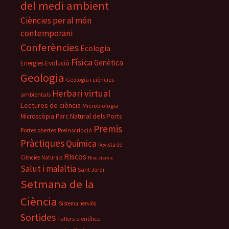
del medi ambient
Ciències per al món
contemporani
Conferències
Ecologia
Física
Genètica
Energies
Evolució
Geologia
Geologia i ciències
Herbari virtual
ambientals
Lectures de ciència
Microbiologia
Parc Natural dels Ports
Microscòpia
Premis
Portes obertes
Preinscripció
Pràctiques
Química
Revista de
Riscos
Ciències Naturals
Risc sísmic
Salut i malaltia
Sant Jordi
Setmana de la
Ciència
Sistema nerviós
Sortides
Tallers científics