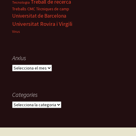
Treball de recerca
Tecnologia
Treballs CMC
Tècniques de camp
Universitat de Barcelona
Universitat Rovira i Virgili
Virus
Arxius
A
r
x
i
u
Categories
s
C
a
t
e
g