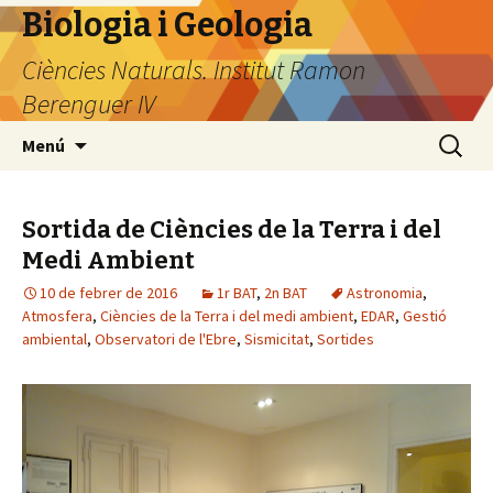
Biologia i Geologia
Ciències Naturals. Institut Ramon
Berenguer IV
Vés
Cerca:
Menú
al
contingut
Sortida de Ciències de la Terra i del
Medi Ambient
10 de febrer de 2016
1r BAT
,
2n BAT
Astronomia
,
Atmosfera
,
Ciències de la Terra i del medi ambient
,
EDAR
,
Gestió
ambiental
,
Observatori de l'Ebre
,
Sismicitat
,
Sortides