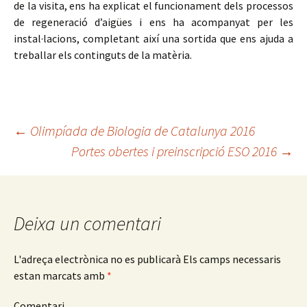
de la visita, ens ha explicat el funcionament dels processos
de regeneració d’aigües i ens ha acompanyat per les
instal·lacions, completant així una sortida que ens ajuda a
treballar els continguts de la matèria.
←
Olimpíada de Biologia de Catalunya 2016
Portes obertes i preinscripció ESO 2016
→
Navegació
pels
Deixa un comentari
articles
L'adreça electrònica no es publicarà
Els camps necessaris
estan marcats amb
*
Comentari