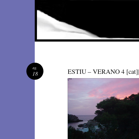
VISUAL I PLÀSTICA I TIC
ag.
ESTIU – VERANO 4 [cat][
18