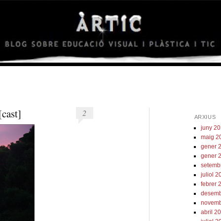
àrtic
cast]
2
ARXIUS
juny 2
maig 2
gener 
gener 
setemb
juliol 2
febrer 
desemb
novemb
abril 2