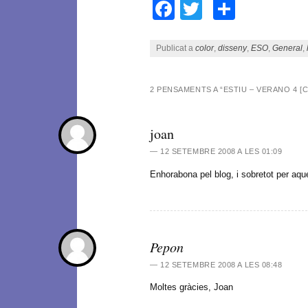
Facebook
Twitter
Compar
Publicat a
color
,
disseny
,
ESO
,
General
,
2 PENSAMENTS A “
ESTIU – VERANO 4 [C
joan
12 SETEMBRE 2008 A LES 01:09
Enhorabona pel blog, i sobretot per aq
Pepon
12 SETEMBRE 2008 A LES 08:48
Moltes gràcies, Joan