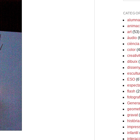
CATEGOR
alumna
animac
art
(53)
áudio
(
ciència
color
(4
creativi
dibuix
(
dissen
escultu
ESO
(6
espect
flash
(2
fotograf
Genera
geomet
gravat
(
història
impres
infantil
interac