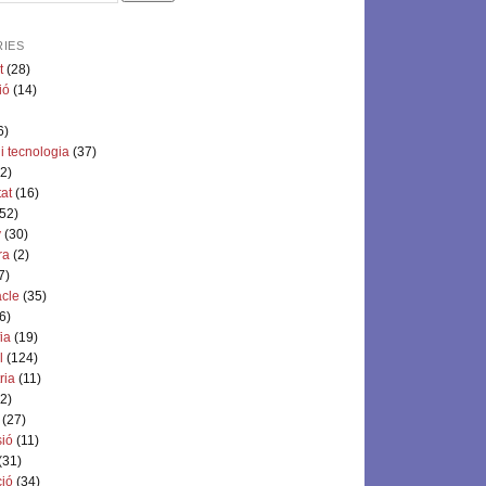
IES
t
(28)
ió
(14)
6)
 i tecnologia
(37)
2)
tat
(16)
52)
y
(30)
ra
(2)
7)
acle
(35)
6)
ia
(19)
l
(124)
ria
(11)
2)
(27)
sió
(11)
(31)
ció
(34)