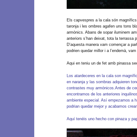
Els capvespres a la cala són magnífic
taronja i les ombres agafen uns tons b
armònics. Abans de sopar iluminem amb
anteriors s’han deixat, tota la terrassa
D’aquesta manera vam començar a parla
podrien quedar millor i a l’endemà, vam
Aqui en teniu un de fet amb pinassa sec
Los atardeceres en la cala son magnífi
en naranja y las sombras adquieren to
contrastes muy armónicos.Antes de ce
encontramos de los anteriores inquilinos
ambiente especial. Así empezamos a ha
podrian quedar mejor y acabamos creand
Aquí tenéis uno hecho con pinaza y pap