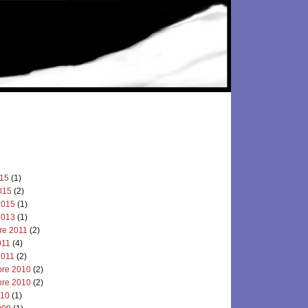
015
(1)
015
(2)
2015
(1)
2013
(1)
re 2011
(2)
011
(4)
2011
(2)
re 2010
(2)
re 2010
(2)
010
(1)