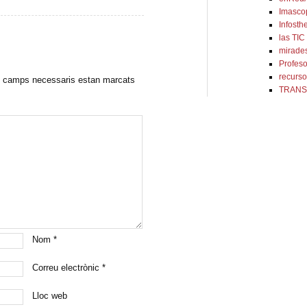
Imasco
Infosthe
las TIC
mirade
Profes
recurso
 camps necessaris estan marcats
TRANS
Nom
*
Correu electrònic
*
Lloc web