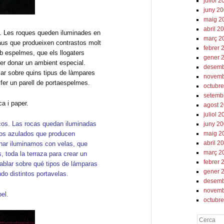
juliol 
juny 2
maig 2
abril 2
s. Les roques queden iluminades en
març 2
laus que produeixen contrastos molt
febrer 
 espelmes, que els llogaters
gener 
 per donar un ambient especial.
desemb
r sobre quins tipus de làmpares
novemb
 fer un parell de portaespelmes.
octubr
setemb
a i paper.
agost 
juliol 
cos. Las rocas quedan iluminadas
juny 2
maig 2
nos azulados que producen
abril 2
nar iluminamos con velas, que
març 2
, toda la terraza para crear un
febrer 
blar sobre qué tipos de lámparas
gener 
o distintos portavelas.
desemb
novemb
el.
octubr
Cerca