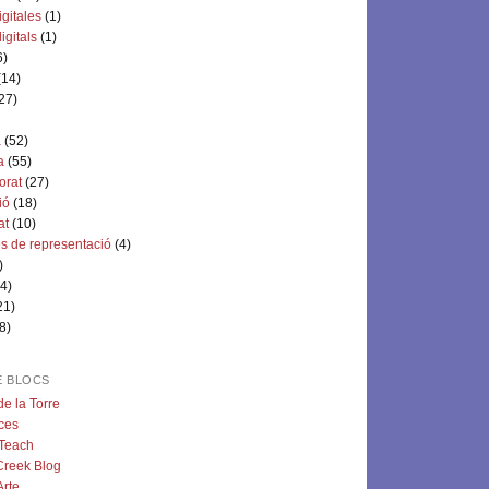
igitales
(1)
digitals
(1)
6)
(14)
27)
a
(52)
a
(55)
orat
(27)
ió
(18)
at
(10)
s de representació
(4)
)
4)
21)
8)
E BLOCS
de la Torre
ces
 Teach
reek Blog
rte