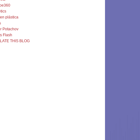
pe360
tics
 en plástica
s
or Potachov
s Flash
LATE THIS BLOG