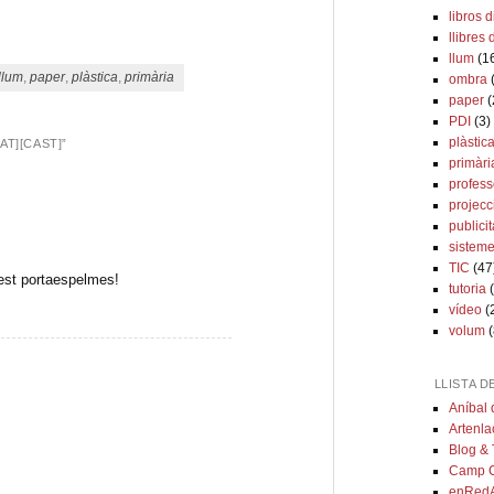
teix
libros d
llibres 
llum
(1
llum
,
paper
,
plàstica
,
primària
ombra
paper
(
PDI
(3)
plàstic
AT][CAST]
”
primàri
profess
projecc
publicit
sisteme
TIC
(47
uest portaespelmes!
tutoria
(
vídeo
(
volum
(
LLISTA D
Aníbal 
Artenla
Blog &
Camp C
enRedA