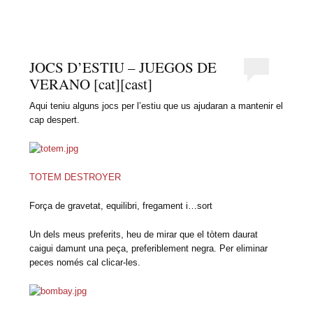
àrtic
VISUAL I PLÀSTICA I TIC
JOCS D’ESTIU – JUEGOS DE
VERANO [cat][cast]
Aqui teniu alguns jocs per l’estiu que us ajudaran a mantenir el
cap despert.
TOTEM DESTROYER
Força de gravetat, equilibri, fregament i…sort
Un dels meus preferits, heu de mirar que el tòtem daurat
caigui damunt una peça, preferiblement negra. Per eliminar
peces només cal clicar-les.