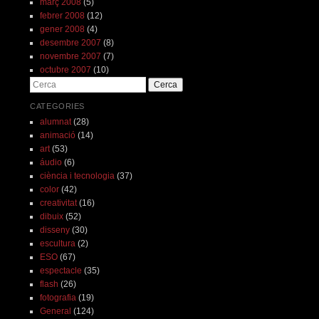
març 2008
(5)
febrer 2008
(12)
gener 2008
(4)
desembre 2007
(8)
novembre 2007
(7)
octubre 2007
(10)
Cerca
CATEGORIES
alumnat
(28)
animació
(14)
art
(53)
áudio
(6)
ciència i tecnologia
(37)
color
(42)
creativitat
(16)
dibuix
(52)
disseny
(30)
escultura
(2)
ESO
(67)
espectacle
(35)
flash
(26)
fotografia
(19)
General
(124)