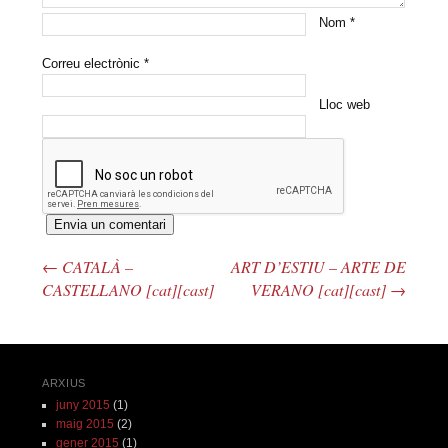
Nom
*
Correu electrònic
*
Lloc web
←
CATALÀ –
ART D’ESTIU – ARTE DE
Navegació pels articles
CASTELLANO [cat][cast]
VERANO [cat][cast]
→
ARXIUS
juny 2015
(1)
maig 2015
(2)
gener 2015
(1)