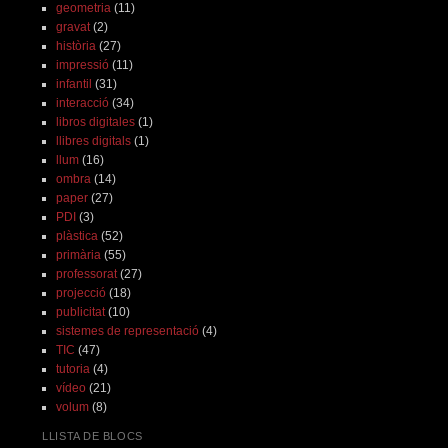
geometria
(11)
gravat
(2)
història
(27)
impressió
(11)
infantil
(31)
interacció
(34)
libros digitales
(1)
llibres digitals
(1)
llum
(16)
ombra
(14)
paper
(27)
PDI
(3)
plàstica
(52)
primària
(55)
professorat
(27)
projecció
(18)
publicitat
(10)
sistemes de representació
(4)
TIC
(47)
tutoria
(4)
vídeo
(21)
volum
(8)
LLISTA DE BLOCS