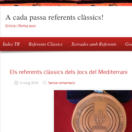
A cada passa referents clàssics!
Grècia i Roma avui
Índex TR
Referents Clàssics
Xerrades amb Referents
Goo
Els referents clàssics dels Jocs del Mediterrani
6 maig 2018
Sense comentaris