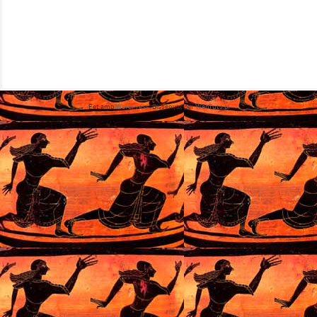
Fet amb
WordPress
. Dissenyat per
WebTuts.pl