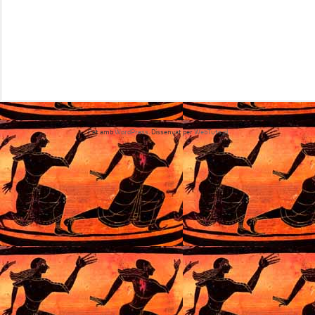
Fet amb
WordPress
. Dissenyat per
WebTuts.pl