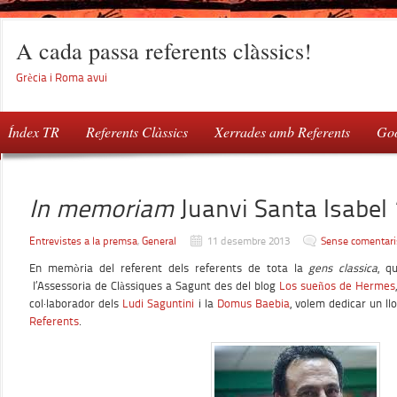
A cada passa referents clàssics!
Grècia i Roma avui
Índex TR
Referents Clàssics
Xerrades amb Referents
Goo
In memoriam
Juanvi Santa Isabel
Entrevistes a la premsa
,
General
11 desembre 2013
Sense comentari
En memòria del referent dels referents de tota la
gens classica
, q
l’Assessoria de Clàssiques a Sagunt des del blog
Los sueños de Hermes
col·laborador dels
Ludi Saguntini
i la
Domus Baebia
, volem dedicar un ll
Referents
.