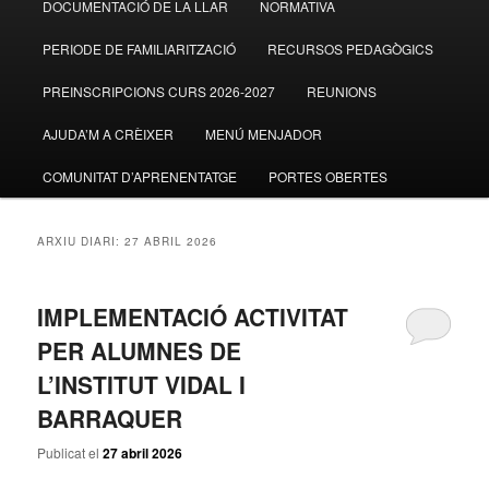
DOCUMENTACIÓ DE LA LLAR
NORMATIVA
al
al
PERIODE DE FAMILIARITZACIÓ
RECURSOS PEDAGÒGICS
contingut
contingut
PREINSCRIPCIONS CURS 2026-2027
REUNIONS
principal
secundari
AJUDA’M A CRÈIXER
MENÚ MENJADOR
COMUNITAT D’APRENENTATGE
PORTES OBERTES
ARXIU DIARI:
27 ABRIL 2026
IMPLEMENTACIÓ ACTIVITAT
PER ALUMNES DE
L’INSTITUT VIDAL I
BARRAQUER
Publicat el
27 abril 2026