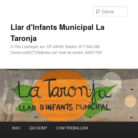
Cerca
Llar d'Infants Municipal La
Taronja
C/ Riu Llobregat, s/n. CP. 43006 Telèfon: 977 545 282
Correu:e3007725@xtec.cat *codi de centre: 43007725
Menú
INICI
QUI SOM?
COM TREBALLEM
Aneu
Aneu
principal