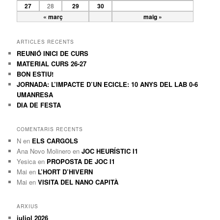
27
28
29
30
« març
maig »
ARTICLES RECENTS
REUNIÓ INICI DE CURS
MATERIAL CURS 26-27
BON ESTIU!
JORNADA: L’IMPACTE D’UN ECICLE: 10 ANYS DEL LAB 0-6
UMANRESA
DIA DE FESTA
COMENTARIS RECENTS
N
en
ELS CARGOLS
Ana Novo Molinero
en
JOC HEURÍSTIC I1
Yesica
en
PROPOSTA DE JOC I1
Mai
en
L’HORT D’HIVERN
Mai
en
VISITA DEL NANO CAPITÀ
ARXIUS
juliol 2026