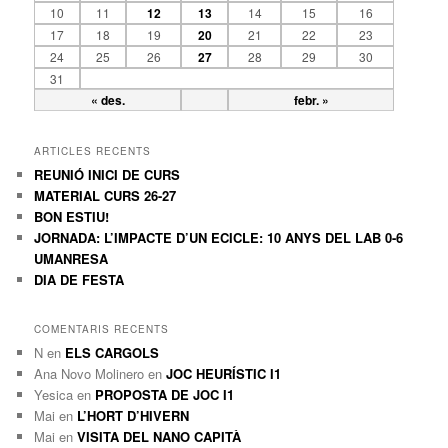
10
11
12
13
14
15
16
17
18
19
20
21
22
23
24
25
26
27
28
29
30
31
« des.
febr. »
ARTICLES RECENTS
REUNIÓ INICI DE CURS
MATERIAL CURS 26-27
BON ESTIU!
JORNADA: L’IMPACTE D’UN ECICLE: 10 ANYS DEL LAB 0-6
UMANRESA
DIA DE FESTA
COMENTARIS RECENTS
N
en
ELS CARGOLS
Ana Novo Molinero
en
JOC HEURÍSTIC I1
Yesica
en
PROPOSTA DE JOC I1
Mai
en
L’HORT D’HIVERN
Mai
en
VISITA DEL NANO CAPITÀ