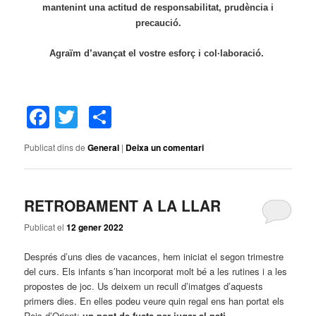
mantenint una actitud de responsabilitat, prudència i
precaució.
Agraïm d’avançat el vostre esforç i col·laboració.
Facebook
Twitter
Comparteix
Publicat dins de
General
|
Deixa un comentari
RETROBAMENT A LA LLAR
Publicat el
12 gener 2022
Després d’uns dies de vacances, hem iniciat el segon trimestre
del curs. Els infants s’han incorporat molt bé a les rutines i a les
propostes de joc. Us deixem un recull d’imatges d’aquests
primers dies. En elles podeu veure quin regal ens han portat els
Reis d’Orient:
un pont de fusta per jugar al pati.