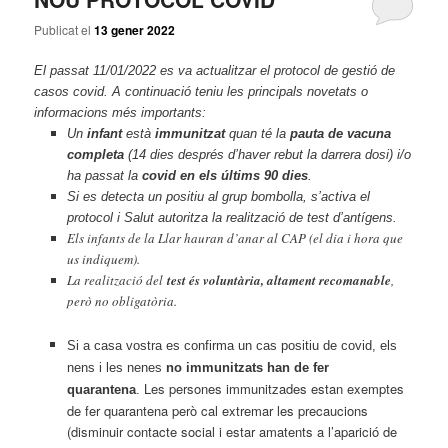
Publicat el
13 gener 2022
El passat 11/01/2022 es va actualitzar el protocol de gestió de
casos covid. A continuació teniu les principals novetats o
informacions més importants:
Un
infant
està
immunitzat
quan té la
pauta de vacuna
completa
(14 dies després d’haver rebut la darrera dosi) i/o
ha passat la
covid en els últims 90 dies
.
Si es detecta un positiu al grup bombolla, s’activa el
protocol i Salut autoritza la realització de test d’antígens.
Els infants de la Llar hauran d’anar al CAP (el dia i hora que
us indiquem).
La realització del
test és voluntària, altament recomanable
,
però no obligatòria.
Si a casa vostra es confirma un cas positiu de covid, els
nens i les nenes
no immunitzats han de fer
Les persones immunitzades estan exemptes
quarantena
.
de fer quarantena però cal extremar les precaucions
(disminuir contacte social i estar amatents a l’aparició de