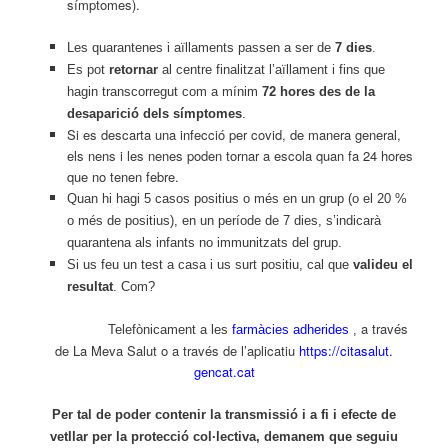
símptomes).
Les quarantenes i aïllaments passen a ser de
7 dies
.
Es pot
retornar
al centre finalitzat l’aïllament i fins que
hagin transcorregut com a mínim
72 hores des de la
desaparició dels símptomes
.
Si es descarta una infecció per covid, de manera general,
els nens i les nenes poden tornar a escola quan fa 24 hores
que no tenen febre.
Quan hi hagi 5 casos positius o més en un grup (o el 20 %
o més de positius), en un període de 7 dies, s’indicarà
quarantena als infants no immunitzats del grup.
Si us feu un test a casa i us surt positiu, cal que
valideu el
resultat
. Com?
a través
Telefònicament a les
farmàcies adherides
,
de La Meva Salut o a través de l’aplicatiu
https://citasalut.
gencat.cat
Per tal de poder contenir la transmissió i a fi i efecte de
vetllar per la protecció col·lectiva, demanem que seguiu