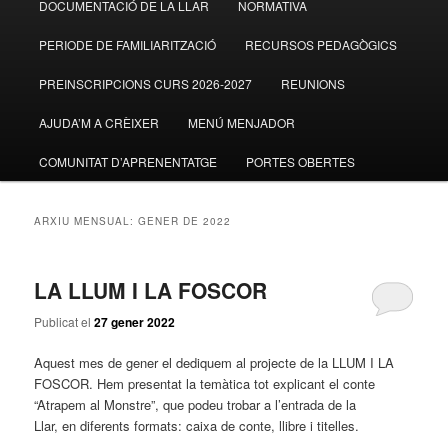
DOCUMENTACIÓ DE LA LLAR
NORMATIVA
al
al
PERIODE DE FAMILIARITZACIÓ
RECURSOS PEDAGÒGICS
contingut
contingut
PREINSCRIPCIONS CURS 2026-2027
REUNIONS
principal
secundari
AJUDA’M A CRÈIXER
MENÚ MENJADOR
COMUNITAT D’APRENENTATGE
PORTES OBERTES
ARXIU MENSUAL:
GENER DE 2022
LA LLUM I LA FOSCOR
Publicat el
27 gener 2022
Aquest mes de gener el dediquem al projecte de la LLUM I LA
FOSCOR. Hem presentat la temàtica tot explicant el conte
“Atrapem al Monstre”, que podeu trobar a l’entrada de la
Llar, en diferents formats: caixa de conte, llibre i titelles.