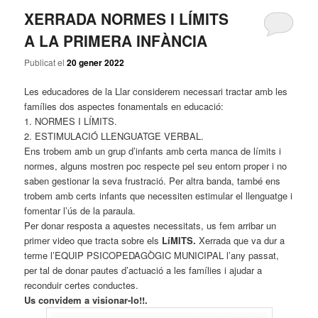
XERRADA NORMES I LÍMITS
A LA PRIMERA INFÀNCIA
Publicat el
20 gener 2022
Les educadores de la Llar considerem necessari tractar amb les
famílies dos aspectes fonamentals en educació:
1. NORMES I LÍMITS.
2. ESTIMULACIÓ LLENGUATGE VERBAL.
Ens trobem amb un grup d’infants amb certa manca de límits i
normes, alguns mostren poc respecte pel seu entorn proper i no
saben gestionar la seva frustració. Per altra banda, també ens
trobem amb certs infants que necessiten estimular el llenguatge i
fomentar l’ús de la paraula.
Per donar resposta a aquestes necessitats, us fem arribar un
primer video que tracta sobre els
LíMITS.
Xerrada
que va dur a
terme l’EQUIP PSICOPEDAGÒGIC MUNICIPAL l’any passat,
per tal de donar pautes d’actuació a les famílies i ajudar a
reconduir certes conductes.
Us convidem a visionar-lo!!.