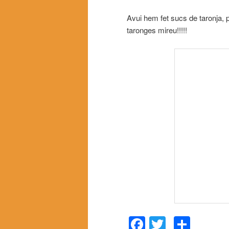
Avui hem fet sucs de taronja,
taronges mireu!!!!!
Facebook
Twitter
Comp