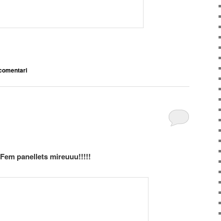
arteix
comentari
Fem panellets mireuuu!!!!!