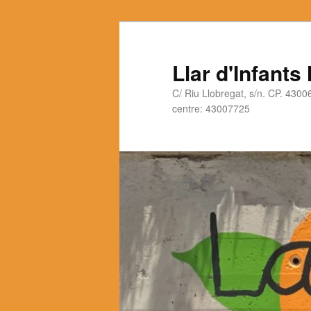
Llar d'Infants
C/ Riu Llobregat, s/n. CP. 430
centre: 43007725