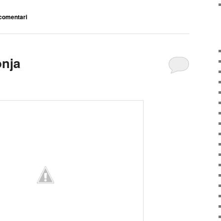
comentari
onja