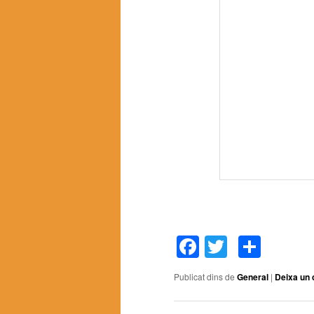
Facebook
Twitter
Comp
Publicat dins de
General
|
Deixa un 