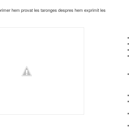
 primer hem provat les taronges despres hem exprimit les
arteix