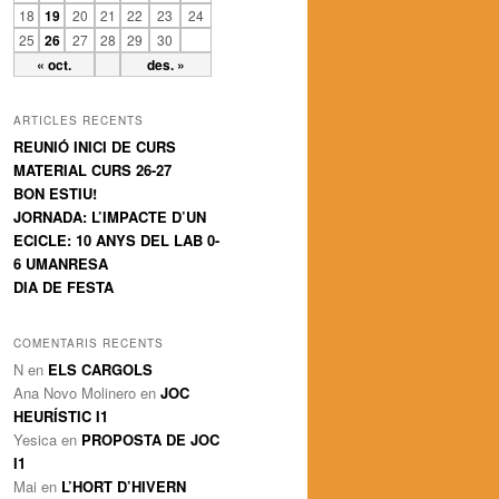
18
19
20
21
22
23
24
25
26
27
28
29
30
« oct.
des. »
ARTICLES RECENTS
REUNIÓ INICI DE CURS
MATERIAL CURS 26-27
BON ESTIU!
JORNADA: L’IMPACTE D’UN
ECICLE: 10 ANYS DEL LAB 0-
6 UMANRESA
DIA DE FESTA
COMENTARIS RECENTS
N
en
ELS CARGOLS
Ana Novo Molinero
en
JOC
HEURÍSTIC I1
Yesica
en
PROPOSTA DE JOC
I1
Mai
en
L’HORT D’HIVERN