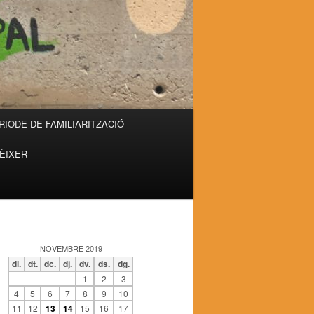
RIODE DE FAMILIARITZACIÓ
RÈIXER
NOVEMBRE 2019
dl.
dt.
dc.
dj.
dv.
ds.
dg.
1
2
3
4
5
6
7
8
9
10
11
12
13
14
15
16
17