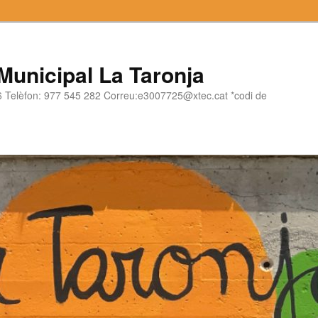
 Municipal La Taronja
06 Telèfon: 977 545 282 Correu:e3007725@xtec.cat *codi de