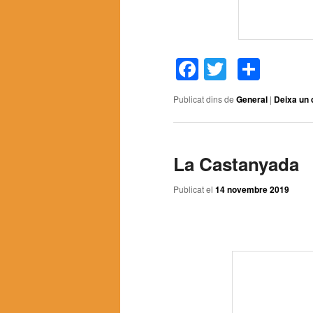
Facebook
Twitter
Comp
Publicat dins de
General
|
Deixa un 
La Castanyada
Publicat el
14 novembre 2019