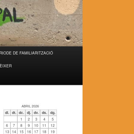
RIODE DE FAMILIARITZACIÓ
RÈIXER
ABRIL 2026
dl.
dt.
dc.
dj.
dv.
ds.
dg.
1
2
3
4
5
6
7
8
9
10
11
12
13
14
15
16
17
18
19