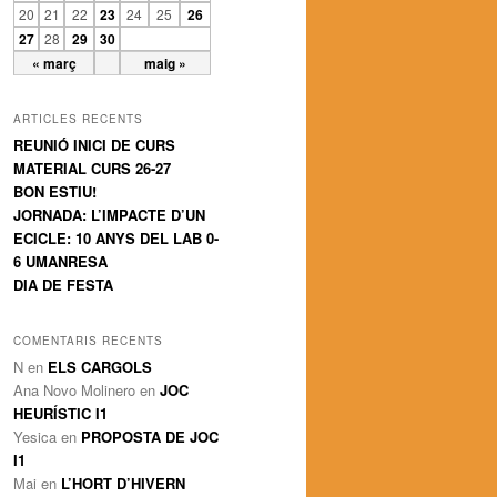
20
21
22
23
24
25
26
27
28
29
30
« març
maig »
ARTICLES RECENTS
REUNIÓ INICI DE CURS
MATERIAL CURS 26-27
BON ESTIU!
JORNADA: L’IMPACTE D’UN
ECICLE: 10 ANYS DEL LAB 0-
6 UMANRESA
DIA DE FESTA
COMENTARIS RECENTS
N
en
ELS CARGOLS
Ana Novo Molinero
en
JOC
HEURÍSTIC I1
Yesica
en
PROPOSTA DE JOC
I1
Mai
en
L’HORT D’HIVERN