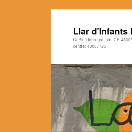
Llar d'Infants
C/ Riu Llobregat, s/n. CP. 430
centre: 43007725