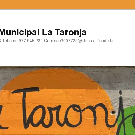
 Municipal La Taronja
06 Telèfon: 977 545 282 Correu:e3007725@xtec.cat *codi de