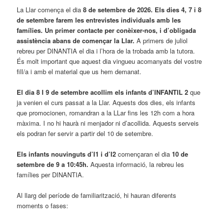
La Llar comença el dia
8 de setembre de 2026. Els dies 4, 7 i 8
de setembre farem les entrevistes individuals amb les
famílies. Un primer contacte per conèixer-nos, i d’obligada
assistència abans de començar la Llar.
A primers de juliol
rebreu per DINANTIA el dia i l’hora de la trobada amb la tutora.
És molt important que aquest dia vingueu acomanyats del vostre
fill/a i amb el material que us hem demanat.
El dia 8 I 9 de setembre acollim els infants d’INFANTIL 2
que
ja venien el curs passat a la Llar. Aquests dos dies, els infants
que promocionen, romandran a la LLar fins les 12h com a hora
màxima. I no hi haurà ni menjador ni d’acollida. Aquests serveis
els podran fer servir a partir del 10 de setembre.
Els infants nouvinguts d’I1 i d’I2
començaran el dia
10 de
setembre de 9 a 10:45h
.
Aquesta informació, la rebreu les
famílies per DINANTIA.
Al llarg del període de familiarització, hi hauran diferents
moments o fases: