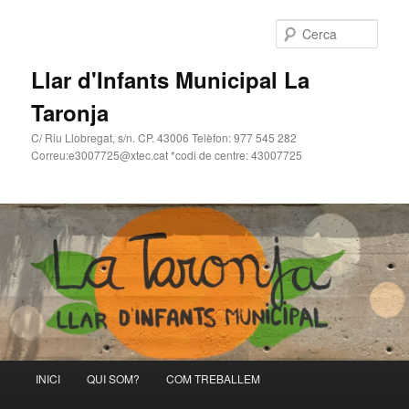
Cerca
Llar d'Infants Municipal La
Taronja
C/ Riu Llobregat, s/n. CP. 43006 Telèfon: 977 545 282
Correu:e3007725@xtec.cat *codi de centre: 43007725
Menú
INICI
QUI SOM?
COM TREBALLEM
Aneu
principal