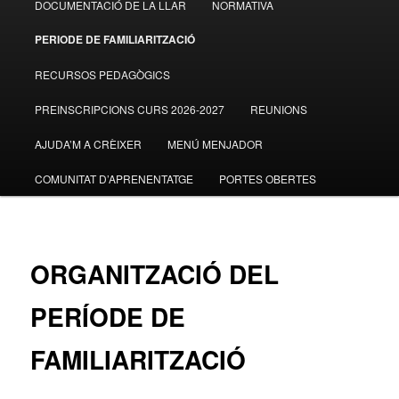
DOCUMENTACIÓ DE LA LLAR
NORMATIVA
al
PERIODE DE FAMILIARITZACIÓ
contingut
RECURSOS PEDAGÒGICS
principal
PREINSCRIPCIONS CURS 2026-2027
REUNIONS
AJUDA’M A CRÈIXER
MENÚ MENJADOR
COMUNITAT D’APRENENTATGE
PORTES OBERTES
ORGANITZACIÓ DEL
PERÍODE DE
FAMILIARITZACIÓ