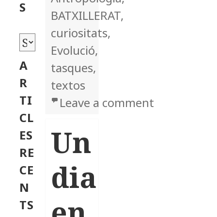
o
S
BATXILLERAT
,
r
curiositats
,
i
A
Evolució
,
e
r
A
tasques
,
s
x
R
textos
i
TI
Leave a comment
on Un dia e
u
CL
s
Un
ES
RE
dia
CE
N
en
TS