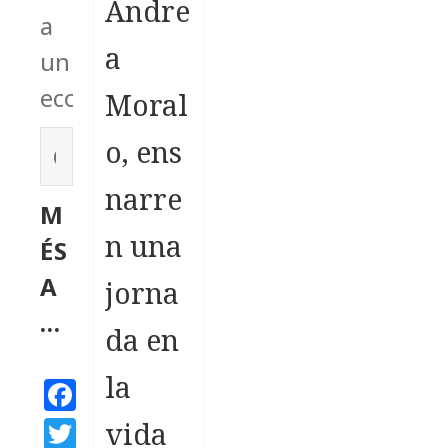
Andre
a
a
un
ecosistema.
Moral
C
o, ens
e
narre
M
r
n una
ÉS
c
A
a
jorna
…
:
da en
la
F
a
T
vida