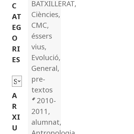
BATXILLERAT
,
C
Ciències
,
AT
CMC
,
EG
éssers
O
vius
,
RI
Evolució
,
ES
General
,
pre-
C
textos
a
A
Tags
2010-
t
R
2011
,
e
XI
alumnat
,
g
U
Antropologia
,