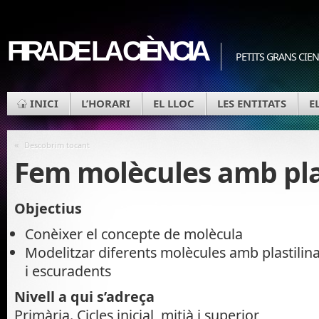
FIRA DE LA CIÈNCIA
PETITS GRANS CIEN
INICI
L’HORARI
EL LLOC
LES ENTITATS
E
«
Descobrim tocant
Fem molècules amb plas
Objectius
Conèixer el concepte de molècula
Modelitzar diferents molècules amb plastilin
i escuradents
Nivell a qui s’adreça
Primària. Cicles inicial, mitjà i superior