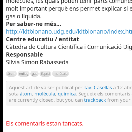
molècules, les quals poden tenir parts comune
molt important perquè ens permet explicar si 
gas o líquida.
Per saber-ne més…
http://kitbionano.udg.edu/kitbionano/index.ht
Centre educatiu / entitat
Càtedra de Cultura Científica i Comunicació Dig
Responsable
Sílvia Simon Rabasseda
àtom
enllaç
gas
líquid
molècula
Aquest article va ser publicat per
Tavi Casellas
a 12 abri
sota
àtom
,
molècula
,
química
. Segueix els comentaris
are currently closed, but you can
trackback
from your 
Els comentaris estan tancats.