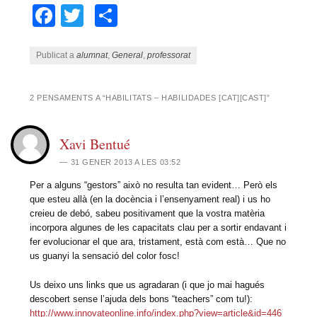
Facebook
Twitter
Comparteix
Publicat a
alumnat
,
General
,
professorat
2 PENSAMENTS A “
HABILITATS – HABILIDADES [CAT][CAST]
”
Xavi Bentué
31 GENER 2013 A LES 03:52
Per a alguns “gestors” això no resulta tan evident… Però els
que esteu allà (en la docència i l’ensenyament real) i us ho
creieu de debó, sabeu positivament que la vostra matèria
incorpora algunes de les capacitats clau per a sortir endavant i
fer evolucionar el que ara, tristament, està com està… Que no
us guanyi la sensació del color fosc!
Us deixo uns links que us agradaran (i que jo mai hagués
descobert sense l’ajuda dels bons “teachers” com tu!):
http://www.innovateonline.info/index.php?view=article&id=446