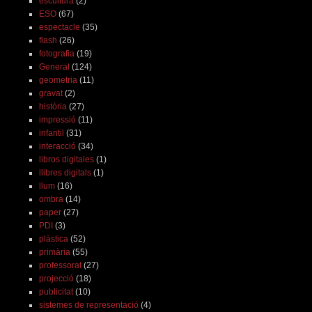
escultura
(2)
ESO
(67)
espectacle
(35)
flash
(26)
fotografia
(19)
General
(124)
geometria
(11)
gravat
(2)
història
(27)
impressió
(11)
infantil
(31)
interacció
(34)
libros digitales
(1)
llibres digitals
(1)
llum
(16)
ombra
(14)
paper
(27)
PDI
(3)
plàstica
(52)
primària
(55)
professorat
(27)
projecció
(18)
publicitat
(10)
sistemes de representació
(4)