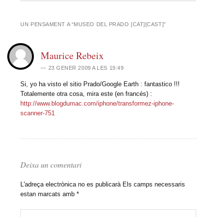
UN PENSAMENT A “
MUSEO DEL PRADO [CAT][CAST]
”
Maurice Rebeix
23 GENER 2009 A LES 19:49
Si, yo ha visto el sitio Prado/Google Earth : fantastico !!!
Totalemente otra cosa, mira este (en francés) :
http://www.blogdumac.com/iphone/transformez-iphone-
scanner-751
Deixa un comentari
L'adreça electrònica no es publicarà
Els camps necessaris
estan marcats amb
*