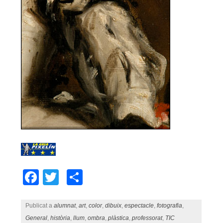
Facebook
Twitter
Comparteix
Publicat a
alumnat
,
art
,
color
,
dibuix
,
espectacle
,
fotografia
,
General
,
història
,
llum
,
ombra
,
plàstica
,
professorat
,
TIC