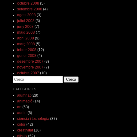
octubre 2008
(5)
setembre 2008
(4)
agost 2008
(3)
juliol 2008
(3)
juny 2008
(7)
maig 2008
(7)
abril 2008
(9)
març 2008
(5)
febrer 2008
(12)
gener 2008
(4)
desembre 2007
(8)
novembre 2007
(7)
octubre 2007
(10)
Cerca
CATEGORIES
alumnat
(28)
animació
(14)
art
(53)
áudio
(6)
ciència i tecnologia
(37)
color
(42)
creativitat
(16)
dibuix
(52)