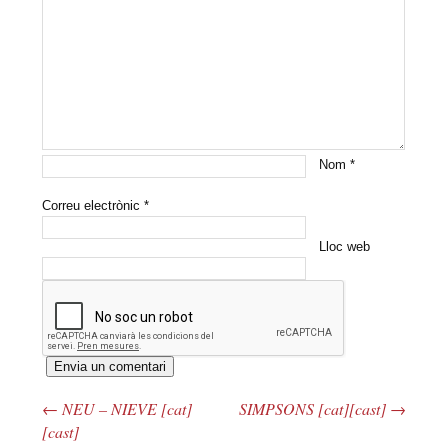
Nom
*
Correu electrònic
*
Lloc web
←
NEU – NIEVE [cat]
SIMPSONS [cat][cast]
→
Navegació pels articles
[cast]