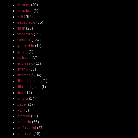
disseny
(30)
escultura
(2)
ESO
(67)
espectacle
(35)
flash
(26)
fotografia
(19)
General
(124)
geometria
(11)
gravat
(2)
història
(27)
impressió
(11)
infantil
(31)
interacció
(34)
libros digitales
(1)
llibres digitals
(1)
llum
(16)
ombra
(14)
paper
(27)
PDI
(3)
plàstica
(52)
primària
(55)
professorat
(27)
projecció
(18)