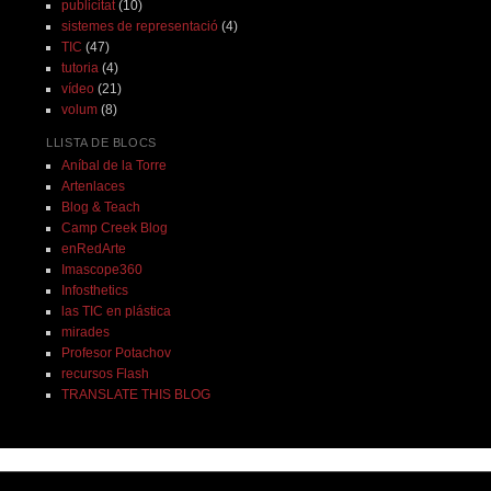
publicitat
(10)
sistemes de representació
(4)
TIC
(47)
tutoria
(4)
vídeo
(21)
volum
(8)
LLISTA DE BLOCS
Aníbal de la Torre
Artenlaces
Blog & Teach
Camp Creek Blog
enRedArte
Imascope360
Infosthetics
las TIC en plástica
mirades
Profesor Potachov
recursos Flash
TRANSLATE THIS BLOG