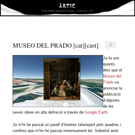
àrtic
VISUAL I PLÀSTICA I TIC
MUSEO DEL PRADO [cat][cast]
1
Ja fa uns
quants
dies que el
Museo del
Prado
va
anunciar la
publicació
d’algunes
de les
seves obres en alta definició a través de
Google Earth
.
Jo m’hi he passat un parell d’horetes tafanejant pels quadres i
confeso que m’ho he passat inmensament bé. Sobretot amb