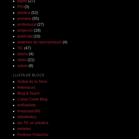
paper
(27)
PDI
(3)
plàstica
(52)
primària
(55)
professorat
(27)
projecció
(18)
publicitat
(10)
sistemes de representació
(4)
TIC
(47)
tutoria
(4)
vídeo
(21)
volum
(8)
LLISTA DE BLOCS
Aníbal de la Torre
Artenlaces
Blog & Teach
Camp Creek Blog
enRedArte
Imascope360
Infosthetics
las TIC en plástica
mirades
Profesor Potachov