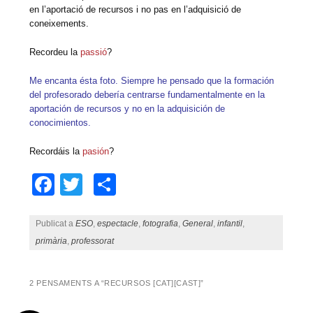
en l’aportació de recursos i no pas en l’adquisició de
coneixements.
Recordeu la
passió
?
Me encanta ésta foto. Siempre he pensado que la formación
del profesorado debería centrarse fundamentalmente en la
aportación de recursos y no en la adquisición de
conocimientos.
Recordáis la
pasión
?
Facebook
Twitter
Comparteix
Publicat a
ESO
,
espectacle
,
fotografia
,
General
,
infantil
,
primària
,
professorat
2 PENSAMENTS A “
RECURSOS [CAT][CAST]
”