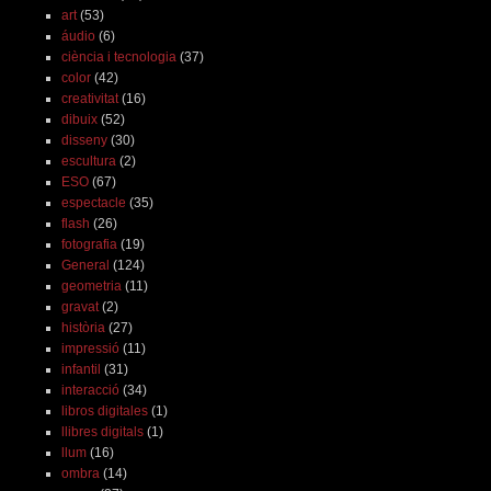
art
(53)
áudio
(6)
ciència i tecnologia
(37)
color
(42)
creativitat
(16)
dibuix
(52)
disseny
(30)
escultura
(2)
ESO
(67)
espectacle
(35)
flash
(26)
fotografia
(19)
General
(124)
geometria
(11)
gravat
(2)
història
(27)
impressió
(11)
infantil
(31)
interacció
(34)
libros digitales
(1)
llibres digitals
(1)
llum
(16)
ombra
(14)