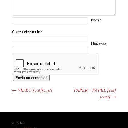
Nom
*
Correu electrònic
*
Lloc web
←
VÍDEO [cat][cast]
PAPER – PAPEL [cat]
Navegació pels articles
[cast]
→
ARXIUS