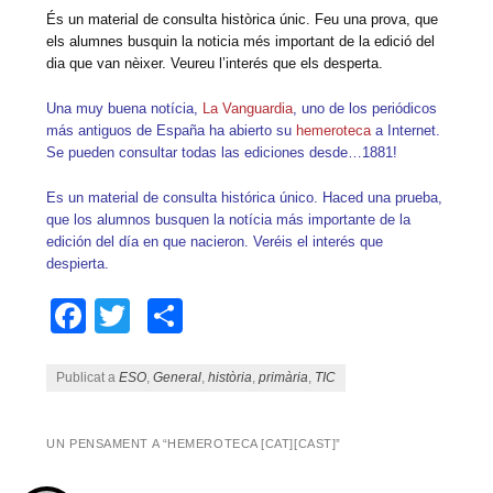
És un material de consulta històrica únic. Feu una prova, que
els alumnes busquin la noticia més important de la edició del
dia que van nèixer. Veureu l’interés que els desperta.
Una muy buena notícia,
La Vanguardia
, uno de los periódicos
más antiguos de España ha abierto su
hemeroteca
a Internet.
Se pueden consultar todas las ediciones desde…1881!
Es un material de consulta histórica único. Haced una prueba,
que los alumnos busquen la notícia más importante de la
edición del día en que nacieron. Veréis el interés que
despierta.
Facebook
Twitter
Comparteix
Publicat a
ESO
,
General
,
història
,
primària
,
TIC
UN PENSAMENT A “
HEMEROTECA [CAT][CAST]
”