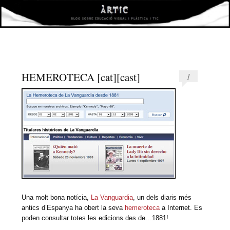
àrtic
VISUAL I PLÀSTICA I TIC
HEMEROTECA [cat][cast]
1
Una molt bona notícia,
La Vanguardia
, un dels diaris més
antics d’Espanya ha obert la seva
hemeroteca
a Internet. Es
poden consultar totes les edicions des de…1881!