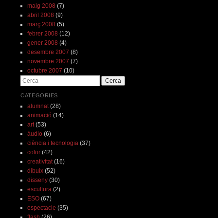
maig 2008
(7)
abril 2008
(9)
març 2008
(5)
febrer 2008
(12)
gener 2008
(4)
desembre 2007
(8)
novembre 2007
(7)
octubre 2007
(10)
Cerca
CATEGORIES
alumnat
(28)
animació
(14)
art
(53)
áudio
(6)
ciència i tecnologia
(37)
color
(42)
creativitat
(16)
dibuix
(52)
disseny
(30)
escultura
(2)
ESO
(67)
espectacle
(35)
flash
(26)