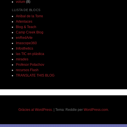
volum
(8)
LLISTA DE BLOCS
Aníbal de la Torre
Artenlaces
Blog & Teach
Camp Creek Blog
enRedArte
Imascope360
Infosthetics
las TIC en plástica
mirades
Profesor Potachov
recursos Flash
TRANSLATE THIS BLOG
Gràcies al WordPress.
|
Tema: Reddle per
WordPress.com
.