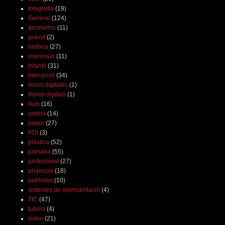
fotografia
(19)
General
(124)
geometria
(11)
gravat
(2)
història
(27)
impressió
(11)
infantil
(31)
interacció
(34)
libros digitales
(1)
llibres digitals
(1)
llum
(16)
ombra
(14)
paper
(27)
PDI
(3)
plàstica
(52)
primària
(55)
professorat
(27)
projecció
(18)
publicitat
(10)
sistemes de representació
(4)
TIC
(47)
tutoria
(4)
vídeo
(21)