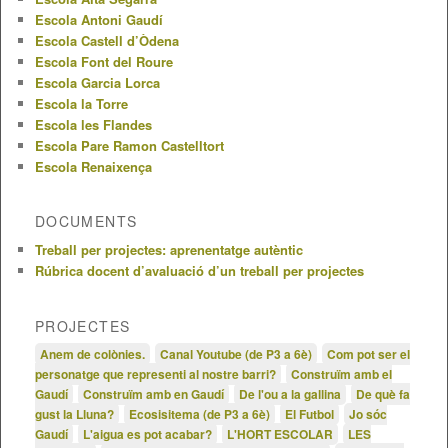
Escola Antoni Gaudí
Escola Castell d’Òdena
Escola Font del Roure
Escola Garcia Lorca
Escola la Torre
Escola les Flandes
Escola Pare Ramon Castelltort
Escola Renaixença
DOCUMENTS
Treball per projectes: aprenentatge autèntic
Rúbrica docent d’avaluació d’un treball per projectes
PROJECTES
Anem de colònies.
Canal Youtube (de P3 a 6è)
Com pot ser el
personatge que representi al nostre barri?
Construïm amb el
Gaudí
Construïm amb en Gaudí
De l'ou a la gallina
De què fa
gust la Lluna?
Ecosisitema (de P3 a 6è)
El Futbol
Jo sóc
Gaudí
L'aigua es pot acabar?
L'HORT ESCOLAR
LES