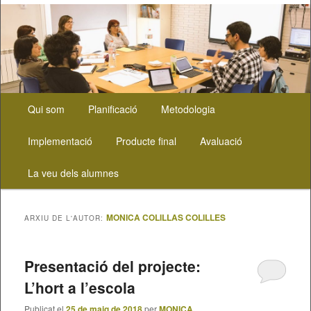
Menú
Aneu
Aneu
Qui som
Planificació
Metodologia
principal
al
al
Implementació
Producte final
Avaluació
contingut
contingut
La veu dels alumnes
principal
secundari
MONICA COLILLAS COLILLES
ARXIU DE L'AUTOR:
Presentació del projecte:
L’hort a l’escola
Publicat el
25 de maig de 2018
per
MONICA