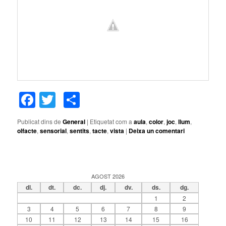
Facebook
Twitter
Comparteix
Publicat dins de
General
|
Etiquetat com a
aula
,
color
,
joc
,
llum
,
olfacte
,
sensorial
,
sentits
,
tacte
,
vista
|
Deixa un comentari
AGOST 2026
dl.
dt.
dc.
dj.
dv.
ds.
dg.
1
2
3
4
5
6
7
8
9
10
11
12
13
14
15
16