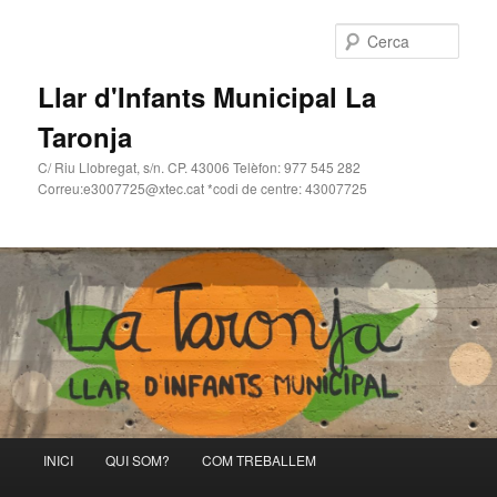
Cerca
Llar d'Infants Municipal La
Taronja
C/ Riu Llobregat, s/n. CP. 43006 Telèfon: 977 545 282
Correu:e3007725@xtec.cat *codi de centre: 43007725
Menú
INICI
QUI SOM?
COM TREBALLEM
Aneu
Aneu
principal