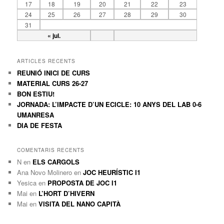
17
18
19
20
21
22
23
24
25
26
27
28
29
30
31
« jul.
ARTICLES RECENTS
REUNIÓ INICI DE CURS
MATERIAL CURS 26-27
BON ESTIU!
JORNADA: L’IMPACTE D’UN ECICLE: 10 ANYS DEL LAB 0-6
UMANRESA
DIA DE FESTA
COMENTARIS RECENTS
N
en
ELS CARGOLS
Ana Novo Molinero
en
JOC HEURÍSTIC I1
Yesica
en
PROPOSTA DE JOC I1
Mai
en
L’HORT D’HIVERN
Mai
en
VISITA DEL NANO CAPITÀ