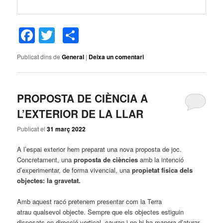
Facebook
Twitter
Comparteix
Publicat dins de
General
|
Deixa un comentari
PROPOSTA DE CIÈNCIA A
L’EXTERIOR DE LA LLAR
Publicat el
31 març 2022
A l’espai exterior hem preparat una nova proposta de joc.
Concretament, una
proposta de ciències
amb la intenció
d’experimentar, de forma vivencial, una
propietat física dels
objectes: la gravetat.
Amb aquest racó pretenem presentar
com la Terra
atrau qualsevol objecte. Sempre que els objectes estiguin
disposats en direcció vertical, cauran i no hi ha manera d’aturar-