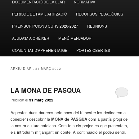
DOCUMENTACIÓ DE LA LLAR
NORMATIVA
al
al
PERIODE DE FAMILIARITZACIÓ
RECURSOS PEDAGÒGICS
contingut
contingut
PREINSCRIPCIONS CURS 2026-2027
REUNIONS
principal
secundari
AJUDA’M A CRÈIXER
MENÚ MENJADOR
COMUNITAT D’APRENENTATGE
PORTES OBERTES
ARXIU DIARI:
31 MARÇ 2022
LA MONA DE PASQUA
Publicat el
31 març 2022
Aquestes dues darreres setmanes del trimestre les dedicarem a
conèixer i descobrir la
MONA de PASQUA
com a pastís propi de
la nostra cultura catalana. Com tots els projectes que presentem,
els introduïm mitjançant un conte. A continuació el podeu sentir.