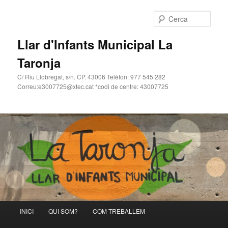
Cerca
Llar d'Infants Municipal La
Taronja
C/ Riu Llobregat, s/n. CP. 43006 Telèfon: 977 545 282
Correu:e3007725@xtec.cat *codi de centre: 43007725
Menú
INICI
QUI SOM?
COM TREBALLEM
Aneu
Aneu
principal