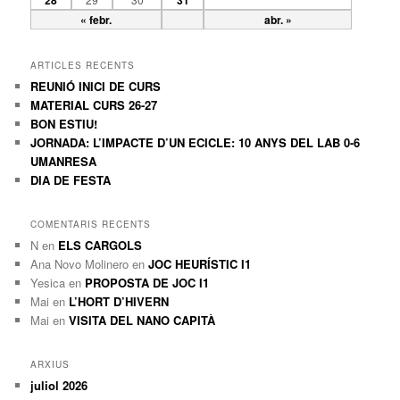
28
31
« febr.
abr. »
ARTICLES RECENTS
REUNIÓ INICI DE CURS
MATERIAL CURS 26-27
BON ESTIU!
JORNADA: L’IMPACTE D’UN ECICLE: 10 ANYS DEL LAB 0-6
UMANRESA
DIA DE FESTA
COMENTARIS RECENTS
N
en
ELS CARGOLS
Ana Novo Molinero
en
JOC HEURÍSTIC I1
Yesica
en
PROPOSTA DE JOC I1
Mai
en
L’HORT D’HIVERN
Mai
en
VISITA DEL NANO CAPITÀ
ARXIUS
juliol 2026