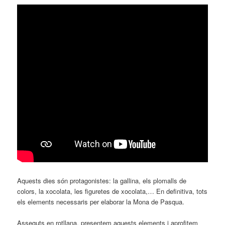
Aquests dies són protagonistes: la gallina, els plomalls de
colors, la xocolata, les figuretes de xocolata,… En definitiva, tots
els elements necessaris per elaborar la Mona de Pasqua.
Asseguts en rotllana, presentem aquests elements i aprofitem