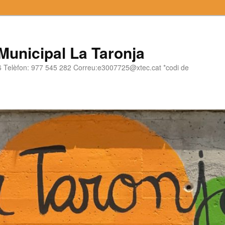
 Municipal La Taronja
06 Telèfon: 977 545 282 Correu:e3007725@xtec.cat *codi de