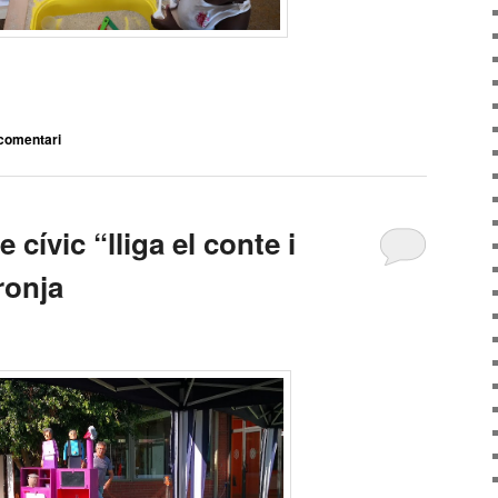
arteix
comentari
 cívic “lliga el conte i
aronja