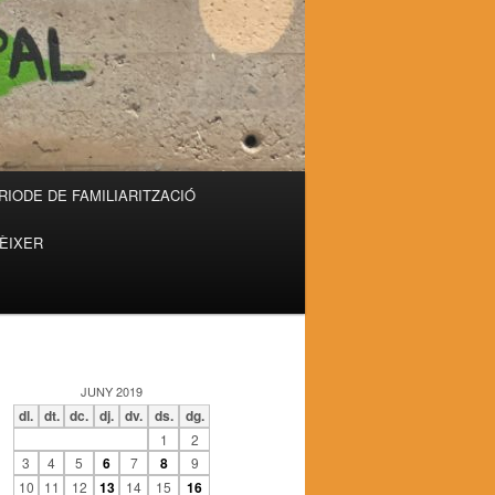
RIODE DE FAMILIARITZACIÓ
RÈIXER
JUNY 2019
dl.
dt.
dc.
dj.
dv.
ds.
dg.
1
2
3
4
5
6
7
8
9
10
11
12
13
14
15
16