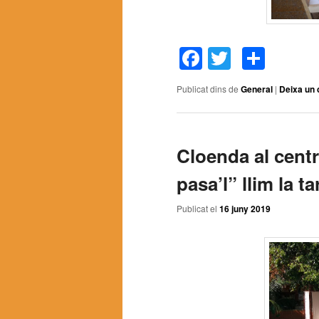
Facebook
Twitter
Comp
Publicat dins de
General
|
Deixa un 
Cloenda al centre
pasa’l” llim la t
Publicat el
16 juny 2019