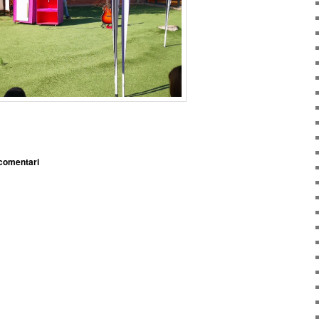
arteix
comentari