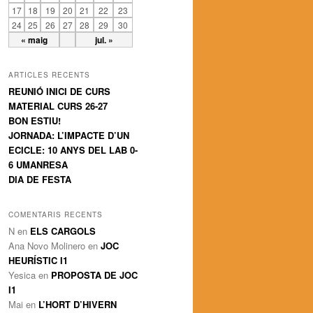
17
18
19
20
21
22
23
24
25
26
27
28
29
30
« maig
jul. »
ARTICLES RECENTS
REUNIÓ INICI DE CURS
MATERIAL CURS 26-27
BON ESTIU!
JORNADA: L’IMPACTE D’UN
ECICLE: 10 ANYS DEL LAB 0-
6 UMANRESA
DIA DE FESTA
COMENTARIS RECENTS
N
en
ELS CARGOLS
Ana Novo Molinero
en
JOC
HEURÍSTIC I1
Yesica
en
PROPOSTA DE JOC
I1
Mai
en
L’HORT D’HIVERN