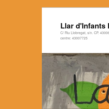
Llar d'Infants
C/ Riu Llobregat, s/n. CP. 430
centre: 43007725