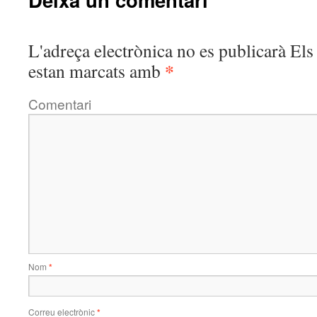
L'adreça electrònica no es publicarà
Els 
*
estan marcats amb
Comentari
Nom
*
Correu electrònic
*