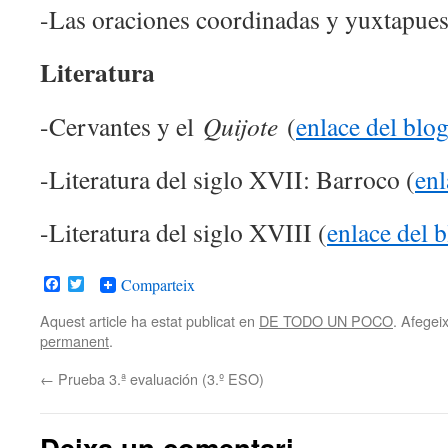
-Las oraciones coordinadas y yuxtapues
Literatura
-Cervantes y el
Quijote
(
enlace del blo
-Literatura del siglo XVII: Barroco (
enl
-Literatura del siglo XVIII (
enlace del 
Facebook
Twitter
Comparteix
Aquest article ha estat publicat en
DE TODO UN POCO
. Afegeix
permanent
.
←
Prueba 3.ª evaluación (3.º ESO)
Deixa un comentari