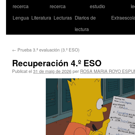
recerca
recerca
estudio
le
Lengua
Literatura
Lecturas
Diarios de
Extraescol
lectura
←
Prueba 3.ª evaluación (3.º ESO)
Recuperación 4.º ESO
Publicat el
31 de maig de 2026
per
ROSA MARIA ROYO ESPU