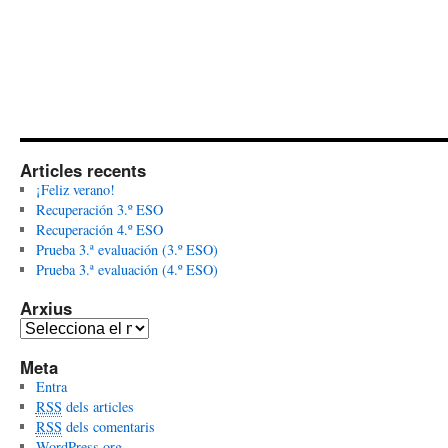
Articles recents
¡Feliz verano!
Recuperación 3.º ESO
Recuperación 4.º ESO
Prueba 3.ª evaluación (3.º ESO)
Prueba 3.ª evaluación (4.º ESO)
Arxius
A
r
Meta
x
Entra
i
RSS
dels articles
u
RSS
dels comentaris
s
WordPress.org