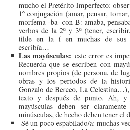
mucho el Pretérito Imperfecto: obser
1º conjugación (amar, pensar, tomar,
morfema -ba- con B: amaba, pensaba
verbos de la 2º y 3º (tener, escribi
tilde en la í en muchas de sus f
escribía…
Las mayúsculas:
este error es imper
Recuerda que se escriben con mayús
nombres propios (de persona, de luga
obras y los periodos de la histor
Gonzalo de Berceo, La Celestina…),
texto y después de punto. Ah, y
mayúsculas deben ser claramente d
minúsculas, de hecho deben tener el 
Sé un poco espabilado/a: muchas ve