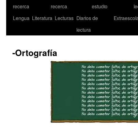
recerca
recerca
estudio
le
Lengua
Literatura
Lecturas
Diarios de
Extraescol
lectura
-Ortografía