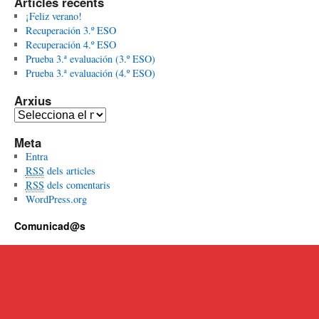
Articles recents
¡Feliz verano!
Recuperación 3.º ESO
Recuperación 4.º ESO
Prueba 3.ª evaluación (3.º ESO)
Prueba 3.ª evaluación (4.º ESO)
Arxius
A
r
Meta
x
Entra
i
RSS
dels articles
u
RSS
dels comentaris
s
WordPress.org
Comunicad@s