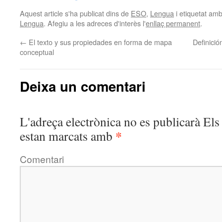
Aquest article s'ha publicat dins de
ESO
,
Lengua
i etiquetat am
Lengua
. Afegiu a les adreces d'interès l'
enllaç permanent
.
←
El texto y sus propiedades en forma de mapa
Definició
conceptual
Deixa un comentari
L'adreça electrònica no es publicarà
Els 
*
estan marcats amb
Comentari