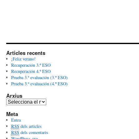
Articles recents
¡Feliz verano!
Recuperación 3.º ESO
Recuperación 4.º ESO
Prueba 3.ª evaluación (3.º ESO)
Prueba 3.ª evaluación (4.º ESO)
Arxius
A
r
Meta
x
Entra
i
RSS
dels articles
u
RSS
dels comentaris
s
WordPress.org