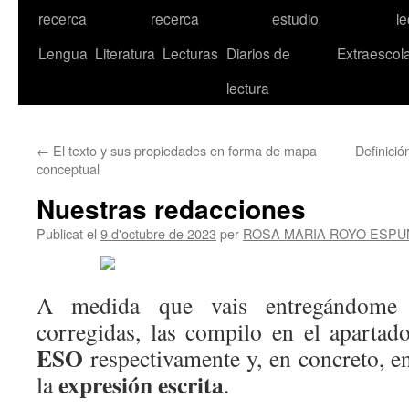
recerca
recerca
estudio
le
Lengua
Literatura
Lecturas
Diarios de
Extraescol
lectura
←
El texto y sus propiedades en forma de mapa
Definició
conceptual
Nuestras redacciones
Publicat el
9 d'octubre de 2023
per
ROSA MARIA ROYO ESPU
A medida que vais entregándome v
corregidas, las compilo en el aparta
ESO
respectivamente y, en concreto, e
expresión escrita
la
.