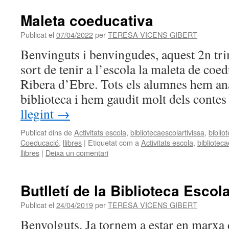
Maleta coeducativa
Publicat el
07/04/2022
per
TERESA VICENS GIBERT
Benvinguts i benvingudes, aquest 2n tri
sort de tenir a l’escola la maleta de co
Ribera d’Ebre. Tots els alumnes hem ana
biblioteca i hem gaudit molt dels cont
llegint
→
Publicat dins de
Activitats escola
,
bibliotecaescolartivissa
,
biblio
Coeducació
,
llibres
|
Etiquetat com a
Activitats escola
,
biblioteca
llibres
|
Deixa un comentari
Butlletí de la Biblioteca Escol
Publicat el
24/04/2019
per
TERESA VICENS GIBERT
Benvolguts, Ja tornem a estar en marxa 