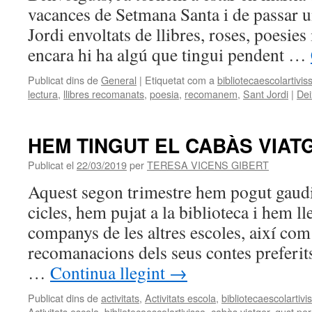
vacances de Setmana Santa i de passar 
Jordi envoltats de llibres, roses, poesie
encara hi ha algú que tingui pendent …
Publicat dins de
General
|
Etiquetat com a
bibliotecaescolartivis
lectura
,
llibres recomanats
,
poesia
,
recomanem
,
Sant Jordi
|
Dei
HEM TINGUT EL CABÀS VIAT
Publicat el
22/03/2019
per
TERESA VICENS GIBERT
Aquest segon trimestre hem pogut gaudir
cicles, hem pujat a la biblioteca i hem ll
companys de les altres escoles, així com
recomanacions dels seus contes preferits
…
Continua llegint
→
Publicat dins de
activitats
,
Activitats escola
,
bibliotecaescolartivi
Activitats escola
,
bibliotecaescolartivissa
,
cabàs viatger
,
gust per