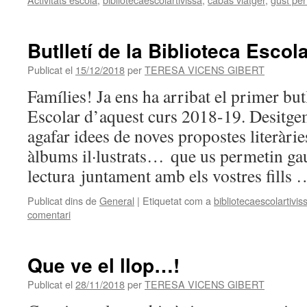
Butlletí de la Biblioteca Escol
Publicat el
15/12/2018
per
TERESA VICENS GIBERT
Famílies! Ja ens ha arribat el primer butl
Escolar d’aquest curs 2018-19. Desitge
agafar idees de noves propostes literàries
àlbums il·lustrats… que us permetin ga
lectura juntament amb els vostres fills
Publicat dins de
General
|
Etiquetat com a
bibliotecaescolartivis
comentari
Que ve el llop…!
Publicat el
28/11/2018
per
TERESA VICENS GIBERT