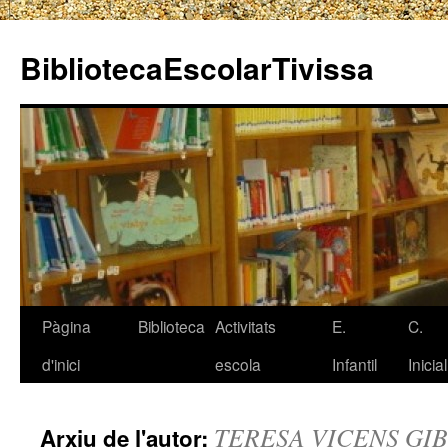
BibliotecaEscolarTivissa
Pàgina
Biblioteca
Activitats
E.
C.
Vés
d'inici
escola
Infantil
Inicial
al
contingut
TERESA VICENS GI
Arxiu de l'autor: