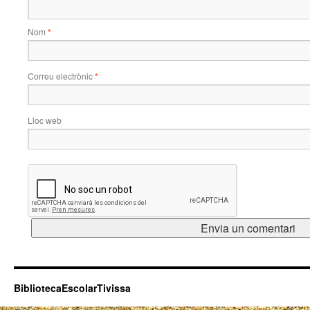
Nom
*
Correu electrònic
*
Lloc web
BibliotecaEscolarTivissa