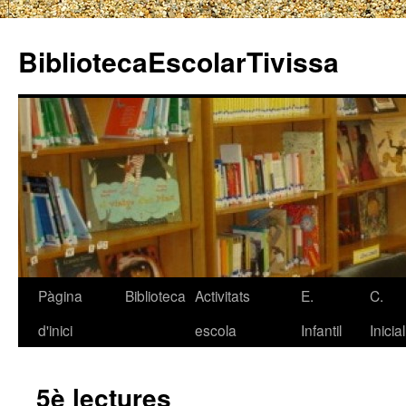
BibliotecaEscolarTivissa
Pàgina
Biblioteca
Activitats
E.
C.
Vés
d'inici
escola
Infantil
Inicial
al
contingut
5è lectures