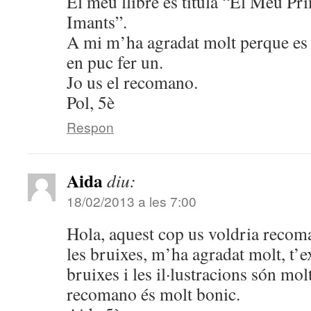
El meu llibre es titula “El Meu Pri
Imants”.
A mi m’ha agradat molt perque es d
en puc fer un.
Jo us el recomano.
Pol, 5è
Respon
Aida
diu:
18/02/2013 a les 7:00
Hola, aquest cop us voldria recoma
les bruixes, m’ha agradat molt, t’e
bruixes i les il·lustracions són mol
recomano és molt bonic.